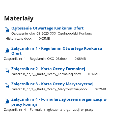
Materiały
Ogłoszenie Otwartego Konkursu Ofert
Ogłoszenie​_oko​_08​_2025​_XXX​_Ogólnopolski​_Kunkurs​
_Historyczny.docx
0.05MB
Załącznik nr 1 - Regulamin Otwartego Konkursu
Ofert
Załącznik​_nr​_1​_-​_Regulamin​_OKO​_08.docx
0.08MB
Załącznik nr 2 - Karta Oceny Formalnej
Załącznik​_nr​_2​_-​_Karta​_Oceny​_Formalnej.docx
0.02MB
Załącznik nr 3 - Karta Oceny Merytorycznej
Załącznik​_nr​_3​_-​_Karta​_Oceny​_Merytorycznej.docx
0.02MB
Załącznik nr 4 - Formularz zgłoszenia organizacji w
pracy komisji
Załącznik​_nr​_4​_-​_Formularz​_zgłoszenia​_organizacji​_w​_pracy​