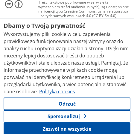
Treści tekstowe publikowane w serwisie (z
wyłączeniem treści audiowizualnych), są udostępniane
na licencji typu Creative Commons: uznanie autorstwa
- na tych samych warunkach 4.0 (CC BY-SA 4.0).
Materiały audiowizualne, w tym zdjęcia, materiały
Dbamy o Twoją prywatność
audio i wideo, są udostępniane na licencji typu
Creative Commons: uznanie autorstwa użycie
Wykorzystujemy pliki cookie w celu zapewnienia
niekomercyjne - bez utworów zależnych 4.0 (CC BY-
NC-ND 4.0), o ile nie jest to stwierdzone inaczej.
prawidłowego funkcjonowania naszej witryny oraz do
analizy ruchu i optymalizacji działania strony. Dzięki nim
możemy lepiej dostosować treści do potrzeb
użytkowników i stale ulepszać nasze usługi. Pamiętaj, że
informacje przechowywane w plikach cookie mogą
pozwalać na identyfikację konkretnego urządzenia lub
przeglądarki użytkownika, a więc potencjalnie stanowić
dane osobowe.
Polityka cookies
Odrzuć
Spersonalizuj
Zezwól na wszystkie