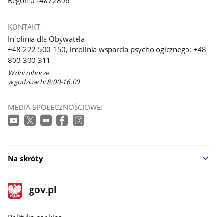
Regon 014872806
KONTAKT
Infolinia dla Obywatela
+48 222 500 150, infolinia wsparcia psychologicznego: +48
800 300 311
W dni robocze
w godzinach: 8:00-16:00
MEDIA SPOŁECZNOŚCIOWE:
Na skróty
stopka
Strona
gov.pl
gov.pl
główna
gov.pl