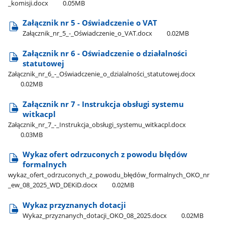
_komisji.docx
0.05MB
Załącznik nr 5 - Oświadczenie o VAT
Załącznik​_nr​_5​_-​_Oświadczenie​_o​_VAT.docx
0.02MB
Załącznik nr 6 - Oświadczenie o działalności
statutowej
Załącznik​_nr​_6​_-​_Oświadczenie​_o​_dzialalności​_statutowej.docx
0.02MB
Załącznik nr 7 - Instrukcja obsługi systemu
witkacpl
Załącznik​_nr​_7​_-​_Instrukcja​_obsługi​_systemu​_witkacpl.docx
0.03MB
Wykaz ofert odrzuconych z powodu błędów
formalnych
wykaz​_ofert​_odrzuconych​_z​_powodu​_błędów​_formalnych​_OKO​_nr​
_ew​_08​_2025​_WD​_DEKiD.docx
0.02MB
Wykaz przyznanych dotacji
Wykaz​_przyznanych​_dotacji​_OKO​_08​_2025.docx
0.02MB