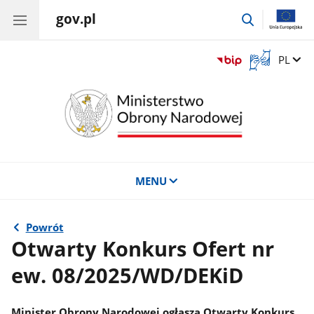
gov.pl
przejdź
do
wyszukiwar
Otwórz
Zmień 
PL
okno
z
tłumaczem
języka
migowego
MENU
Powrót
Otwarty Konkurs Ofert nr
ew. 08/2025/WD/DEKiD
Minister Obrony Narodowej ogłasza Otwarty Konkurs