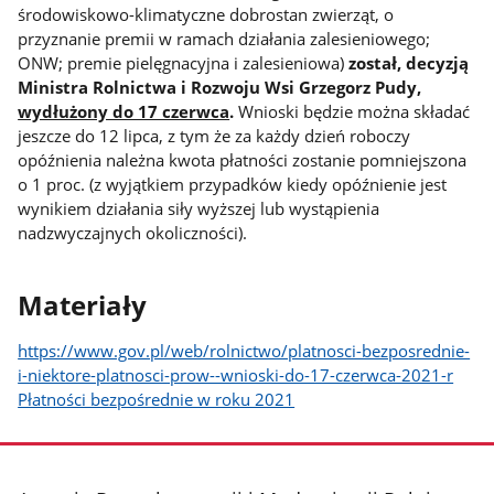
środowiskowo-klimatyczne dobrostan zwierząt, o
przyznanie premii w ramach działania zalesieniowego;
ONW; premie pielęgnacyjna i zalesieniowa)
został, decyzją
Ministra Rolnictwa i Rozwoju Wsi Grzegorz Pudy,
wydłużony do 17 czerwca
.
Wnioski będzie można składać
jeszcze do 12 lipca, z tym że za każdy dzień roboczy
opóźnienia należna kwota płatności zostanie pomniejszona
o 1 proc. (z wyjątkiem przypadków kiedy opóźnienie jest
wynikiem działania siły wyższej lub wystąpienia
nadzwyczajnych okoliczności).
Materiały
https://www.gov.pl/web/rolnictwo/platnosci-bezposrednie-
i-niektore-platnosci-prow--wnioski-do-17-czerwca-2021-r
Płatności bezpośrednie w roku 2021