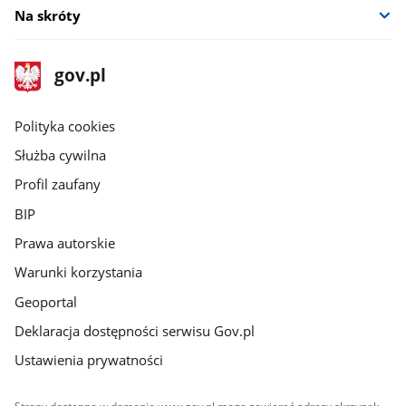
Na skróty
stopka
Strona
gov.pl
gov.pl
główna
gov.pl
Polityka cookies
Służba cywilna
Profil zaufany
BIP
Prawa autorskie
Warunki korzystania
Geoportal
Deklaracja dostępności serwisu Gov.pl
Ustawienia prywatności