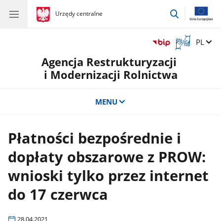
przejdź
gov.pl
Urzędy centralne
gov.pl
Urzędy
do
centralne
wyszukiwar
Otwórz
Zmień 
PL
okno
Agencja Restrukturyzacji
z
tłumaczem
i Modernizacji Rolnictwa
języka
migowego
MENU
Płatności bezpośrednie i
dopłaty obszarowe z PROW:
wnioski tylko przez internet
do 17 czerwca
28.04.2021