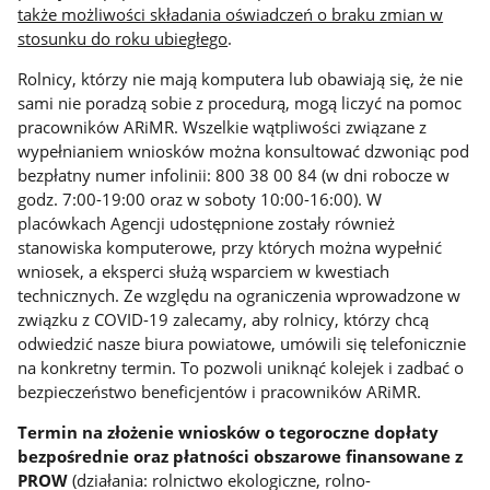
także możliwości składania oświadczeń o braku zmian w
stosunku do roku ubiegłego
.
Rolnicy, którzy nie mają komputera lub obawiają się, że nie
sami nie poradzą sobie z procedurą, mogą liczyć na pomoc
pracowników ARiMR. Wszelkie wątpliwości związane z
wypełnianiem wniosków można konsultować dzwoniąc pod
bezpłatny numer infolinii: 800 38 00 84 (w dni robocze w
godz. 7:00-19:00 oraz w soboty 10:00-16:00). W
placówkach Agencji udostępnione zostały również
stanowiska komputerowe, przy których można wypełnić
wniosek, a eksperci służą wsparciem w kwestiach
technicznych. Ze względu na ograniczenia wprowadzone w
związku z COVID-19 zalecamy, aby rolnicy, którzy chcą
odwiedzić nasze biura powiatowe, umówili się telefonicznie
na konkretny termin. To pozwoli uniknąć kolejek i zadbać o
bezpieczeństwo beneficjentów i pracowników ARiMR.
Termin na złożenie wniosków o tegoroczne dopłaty
bezpośrednie oraz płatności obszarowe finansowane z
PROW
(działania: rolnictwo ekologiczne, rolno-