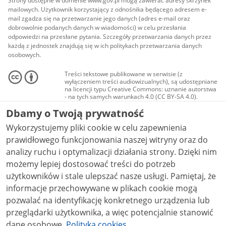
Strony dostępne w domenie www.gov.pl mogą zawierać adresy skrzynek
mailowych. Użytkownik korzystający z odnośnika będącego adresem e-
mail zgadza się na przetwarzanie jego danych (adres e-mail oraz
dobrowolnie podanych danych w wiadomości) w celu przesłania
odpowiedzi na przesłane pytania. Szczegóły przetwarzania danych przez
każdą z jednostek znajdują się w ich politykach przetwarzania danych
osobowych.
Treści tekstowe publikowane w serwisie (z
wyłączeniem treści audiowizualnych), są udostępniane
na licencji typu Creative Commons: uznanie autorstwa
- na tych samych warunkach 4.0 (CC BY-SA 4.0).
Materiały audiowizualne, w tym zdjęcia, materiały
Dbamy o Twoją prywatność
audio i wideo, są udostępniane na licencji typu
Creative Commons: uznanie autorstwa użycie
Wykorzystujemy pliki cookie w celu zapewnienia
niekomercyjne - bez utworów zależnych 4.0 (CC BY-
NC-ND 4.0), o ile nie jest to stwierdzone inaczej.
prawidłowego funkcjonowania naszej witryny oraz do
analizy ruchu i optymalizacji działania strony. Dzięki nim
możemy lepiej dostosować treści do potrzeb
użytkowników i stale ulepszać nasze usługi. Pamiętaj, że
informacje przechowywane w plikach cookie mogą
pozwalać na identyfikację konkretnego urządzenia lub
przeglądarki użytkownika, a więc potencjalnie stanowić
dane osobowe.
Polityka cookies