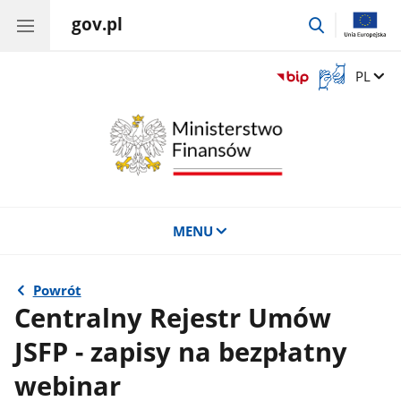
gov.pl
przejdź
do
wyszukiwar
Otwórz
Zmień 
PL
okno
z
tłumaczem
języka
migowego
MENU
Powrót
Centralny Rejestr Umów
JSFP - zapisy na bezpłatny
webinar