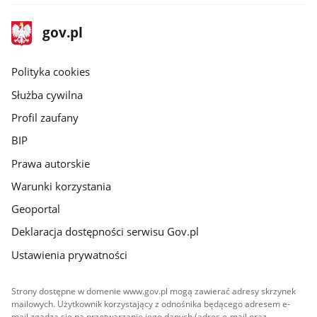
stopka
Strona
gov.pl
gov.pl
główna
gov.pl
Polityka cookies
Służba cywilna
Profil zaufany
BIP
Prawa autorskie
Warunki korzystania
Geoportal
Deklaracja dostępności serwisu Gov.pl
Ustawienia prywatności
Strony dostępne w domenie www.gov.pl mogą zawierać adresy skrzynek
mailowych. Użytkownik korzystający z odnośnika będącego adresem e-
mail zgadza się na przetwarzanie jego danych (adres e-mail oraz