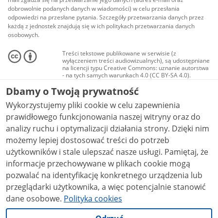
dobrowolnie podanych danych w wiadomości) w celu przesłania
odpowiedzi na przesłane pytania. Szczegóły przetwarzania danych przez
każdą z jednostek znajdują się w ich politykach przetwarzania danych
osobowych.
Treści tekstowe publikowane w serwisie (z
wyłączeniem treści audiowizualnych), są udostępniane
na licencji typu Creative Commons: uznanie autorstwa
- na tych samych warunkach 4.0 (CC BY-SA 4.0).
Materiały audiowizualne, w tym zdjęcia, materiały
Dbamy o Twoją prywatność
audio i wideo, są udostępniane na licencji typu
Creative Commons: uznanie autorstwa użycie
Wykorzystujemy pliki cookie w celu zapewnienia
niekomercyjne - bez utworów zależnych 4.0 (CC BY-
NC-ND 4.0), o ile nie jest to stwierdzone inaczej.
prawidłowego funkcjonowania naszej witryny oraz do
analizy ruchu i optymalizacji działania strony. Dzięki nim
możemy lepiej dostosować treści do potrzeb
użytkowników i stale ulepszać nasze usługi. Pamiętaj, że
informacje przechowywane w plikach cookie mogą
pozwalać na identyfikację konkretnego urządzenia lub
przeglądarki użytkownika, a więc potencjalnie stanowić
dane osobowe.
Polityka cookies