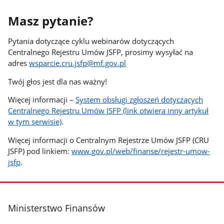
Masz pytanie?
Pytania dotyczące cyklu webinarów dotyczących
Centralnego Rejestru Umów JSFP, prosimy wysyłać na
adres
wsparcie.cru.jsfp@mf.gov.pl
Twój głos jest dla nas ważny!
Więcej informacji –
System obsługi zgłoszeń dotyczących
Centralnego Rejestru Umów JSFP (link otwiera inny artykuł
w tym serwisie)
.
Więcej informacji o Centralnym Rejestrze Umów JSFP (CRU
JSFP) pod linkiem:
www.gov.pl/web/finanse/rejestr-umow-
jsfp
.
stopka
Ministerstwo Finansów