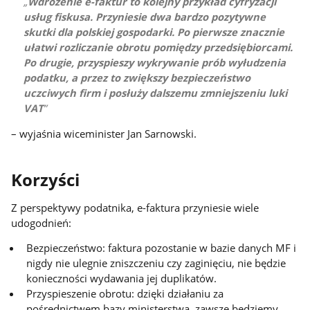
Wdrożenie e-faktur to kolejny przykład cyfryzacji
usług fiskusa. Przyniesie dwa bardzo pozytywne
skutki dla polskiej gospodarki. Po pierwsze znacznie
ułatwi rozliczanie obrotu pomiędzy przedsiębiorcami.
Po drugie, przyspieszy wykrywanie prób wyłudzenia
podatku, a przez to zwiększy bezpieczeństwo
uczciwych firm i posłuży dalszemu zmniejszeniu luki
VAT
– wyjaśnia wiceminister Jan Sarnowski.
Korzyści
Z perspektywy podatnika, e-faktura przyniesie wiele
udogodnień:
Bezpieczeństwo: faktura pozostanie w bazie danych MF i
nigdy nie ulegnie zniszczeniu czy zaginięciu, nie będzie
konieczności wydawania jej duplikatów.
Przyspieszenie obrotu: dzięki działaniu za
pośrednictwem bazy ministerstwa, zawsze będziemy