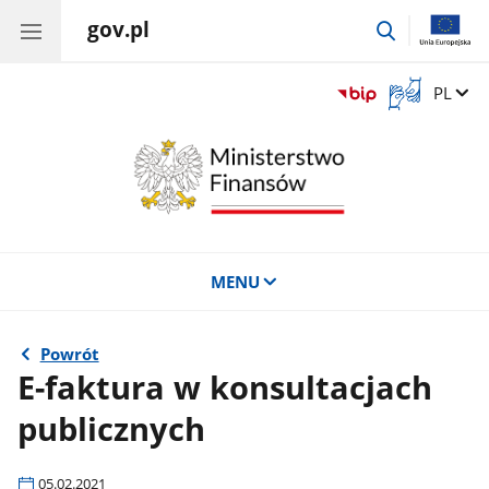
gov.pl
przejdź
do
wyszukiwar
Otwórz
Zmień 
PL
okno
z
tłumaczem
języka
migowego
MENU
Powrót
E-faktura w konsultacjach
publicznych
05.02.2021