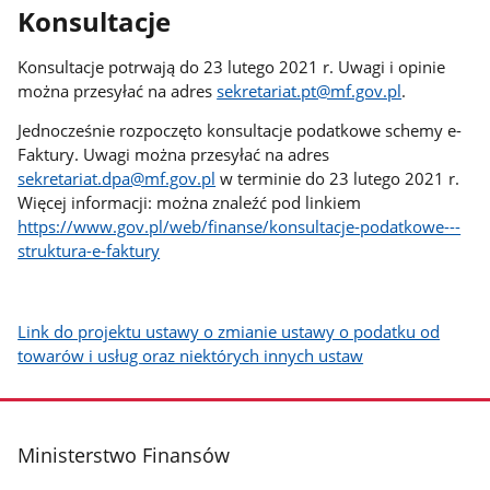
Konsultacje
Konsultacje potrwają do 23 lutego 2021 r. Uwagi i opinie
można przesyłać na adres
sekretariat.pt@mf.gov.pl
.
Jednocześnie rozpoczęto konsultacje podatkowe schemy e-
Faktury. Uwagi można przesyłać na adres
sekretariat.dpa@mf.gov.pl
w terminie do 23 lutego 2021 r.
Więcej informacji: można znaleźć pod linkiem
https://www.gov.pl/web/finanse/konsultacje-podatkowe---
struktura-e-faktury
Link do projektu ustawy o zmianie ustawy o podatku od
towarów i usług oraz niektórych innych ustaw
stopka
Ministerstwo Finansów