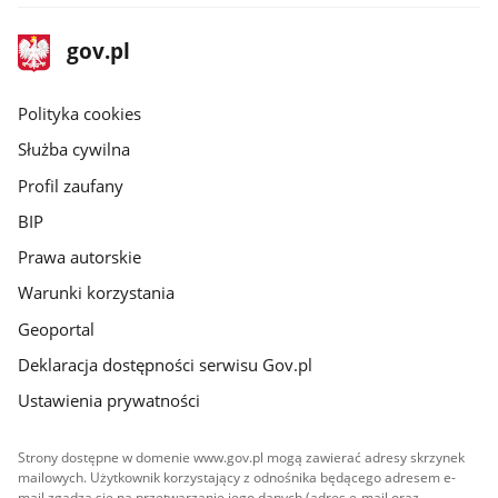
stopka
Strona
gov.pl
gov.pl
główna
gov.pl
Polityka cookies
Służba cywilna
Profil zaufany
BIP
Prawa autorskie
Warunki korzystania
Geoportal
Deklaracja dostępności serwisu Gov.pl
Ustawienia prywatności
Strony dostępne w domenie www.gov.pl mogą zawierać adresy skrzynek
mailowych. Użytkownik korzystający z odnośnika będącego adresem e-
mail zgadza się na przetwarzanie jego danych (adres e-mail oraz