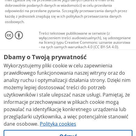
dobrowolnie podanych danych w wiadomości) w celu przesłania
odpowiedzi na przesłane pytania. Szczegóły przetwarzania danych przez
każdą z jednostek znajdują się w ich politykach przetwarzania danych
osobowych.
Treści tekstowe publikowane w serwisie (z
wyłączeniem treści audiowizualnych), są udostępniane
na licencji typu Creative Commons: uznanie autorstwa
- na tych samych warunkach 4.0 (CC BY-SA 4.0).
Materiały audiowizualne, w tym zdjęcia, materiały
Dbamy o Twoją prywatność
audio i wideo, są udostępniane na licencji typu
Creative Commons: uznanie autorstwa użycie
Wykorzystujemy pliki cookie w celu zapewnienia
niekomercyjne - bez utworów zależnych 4.0 (CC BY-
NC-ND 4.0), o ile nie jest to stwierdzone inaczej.
prawidłowego funkcjonowania naszej witryny oraz do
analizy ruchu i optymalizacji działania strony. Dzięki nim
możemy lepiej dostosować treści do potrzeb
użytkowników i stale ulepszać nasze usługi. Pamiętaj, że
informacje przechowywane w plikach cookie mogą
pozwalać na identyfikację konkretnego urządzenia lub
przeglądarki użytkownika, a więc potencjalnie stanowić
dane osobowe.
Polityka cookies