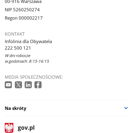
00-916 Warszawa
NIP 5260250274
Regon 000002217
KONTAKT
Infolinia dla Obywatela
222 500 121
W dni robocze
w godzinach: 8:15-16:15
MEDIA SPOŁECZNOŚCIOWE:
Na skróty
stopka
Strona
gov.pl
gov.pl