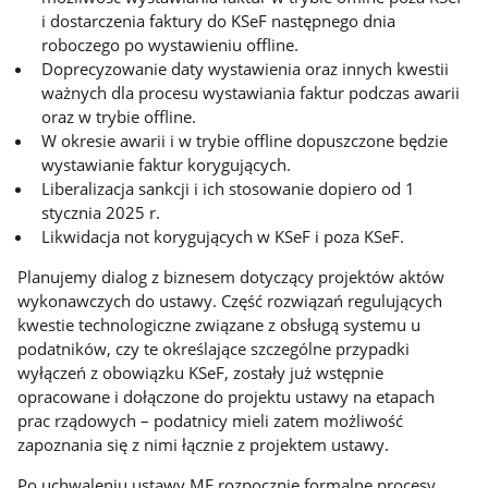
i dostarczenia faktury do KSeF następnego dnia
roboczego po wystawieniu offline.
Doprecyzowanie daty wystawienia oraz innych kwestii
ważnych dla procesu wystawiania faktur podczas awarii
oraz w trybie offline.
W okresie awarii i w trybie offline dopuszczone będzie
wystawianie faktur korygujących.
Liberalizacja sankcji i ich stosowanie dopiero od 1
stycznia 2025 r.
Likwidacja not korygujących w KSeF i poza KSeF.
Planujemy dialog z biznesem dotyczący projektów aktów
wykonawczych do ustawy. Część rozwiązań regulujących
kwestie technologiczne związane z obsługą systemu u
podatników, czy te określające szczególne przypadki
wyłączeń z obowiązku KSeF, zostały już wstępnie
opracowane i dołączone do projektu ustawy na etapach
prac rządowych – podatnicy mieli zatem możliwość
zapoznania się z nimi łącznie z projektem ustawy.
Po uchwaleniu ustawy MF rozpocznie formalne procesy