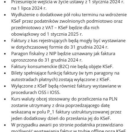
Przesunięcie wejścia w życie ustawy z 1 stycznia 2024 r.
na 1 lipca 2024 r.
Wydłużenie o dodatkowe pół roku terminu na wdrożenie
KSeF przez podatników zwolnionych podmiotowo oraz
przedmiotowo z VAT – KSeF będzie dla nich
obowiązkowy od 1 stycznia 2025 r.
Faktury z kas rejestrujących będą mogły być wystawiane
w dotychczasowej formie do 31 grudnia 2024 r.
Paragon fiskalny z NIP będzie uznawany jak faktura
uproszczona do 31 grudnia 2024 r.
Faktury konsumenckie (B2C) nie będą objęte KSeF.
Bilety spełniające funkcję faktury (w tym paragony na
autostradach płatnych) zostają wyłączone z KSeF.
Wyłączone z KSeF będą również faktury wystawiane w
procedurach OSS i IOSS.
Kurs waluty obcej stosowany do przeliczenia na PLN
zostanie utrzymany z dnia poprzedzającego datę
wskazaną w polu P_1 faktury ustrukturyzowanej przez
jeden dodatkowy dzień do przesłania jej do KSeF.
W przypadku awarii po stronie podatnika przewidziano
możliwość wystawiania faktur w trybie offline poza KSeF