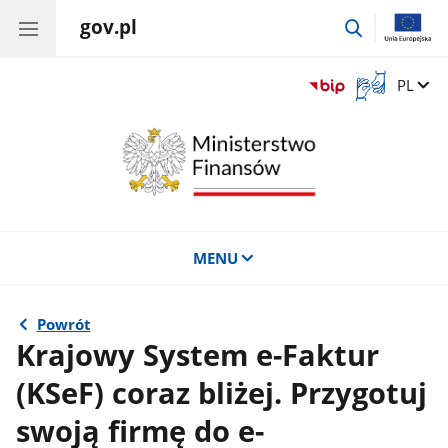
gov.pl
przejdź
do
wyszukiwar
Otwórz
Zmień 
PL
okno
z
tłumaczem
języka
migowego
MENU
Powrót
Krajowy System e-Faktur
(KSeF) coraz bliżej. Przygotuj
swoją firmę do e-