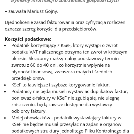
wymiany informacji o zdarzeniach gospodarczych
– zauważa Mariusz Gojny.
Ujednolicenie zasad fakturowania oraz cyfryzacja rozliczeń
oznacza szereg korzyści dla przedsiębiorców.
Korzyści podatkowe:
Podatnik korzystający z KSeF, który wystąpi o zwrot
podatku VAT naliczonego otrzyma ten zwrot w krótszym
okresie. Skracamy maksymalny podstawowy termin
zwrotu z 60 do 40 dni, co korzystnie wpłynie na
płynność finansową, zwłaszcza małych i średnich
przedsiębiorstw.
KSeF to łatwiejsze i szybsze korygowanie faktur.
Podatnicy nie będą musieli wystawiać duplikatów faktur,
ponieważ e-faktury w KSeF nie zgubią się, nie ulegną
zniszczeniu, będą zawsze dostępne dla wystawcy i
odbiorcy faktury.
Mniej obowiązków - podatnik wystawiający faktury w
KSeF nie będzie musiał przesyłać na żądanie organów
podatkowych struktury Jednolitego Pliku Kontrolnego dla