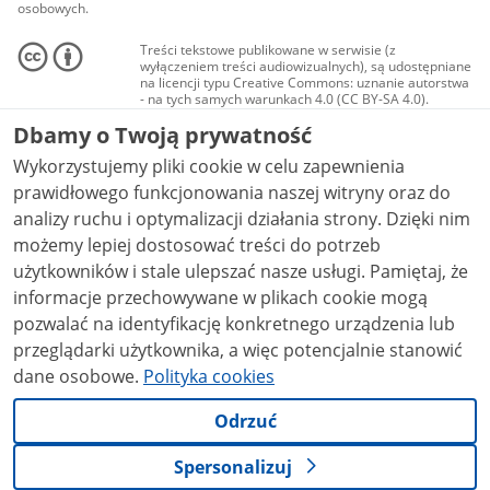
osobowych.
Treści tekstowe publikowane w serwisie (z
wyłączeniem treści audiowizualnych), są udostępniane
na licencji typu Creative Commons: uznanie autorstwa
- na tych samych warunkach 4.0 (CC BY-SA 4.0).
Materiały audiowizualne, w tym zdjęcia, materiały
Dbamy o Twoją prywatność
audio i wideo, są udostępniane na licencji typu
Creative Commons: uznanie autorstwa użycie
Wykorzystujemy pliki cookie w celu zapewnienia
niekomercyjne - bez utworów zależnych 4.0 (CC BY-
NC-ND 4.0), o ile nie jest to stwierdzone inaczej.
prawidłowego funkcjonowania naszej witryny oraz do
analizy ruchu i optymalizacji działania strony. Dzięki nim
możemy lepiej dostosować treści do potrzeb
użytkowników i stale ulepszać nasze usługi. Pamiętaj, że
informacje przechowywane w plikach cookie mogą
pozwalać na identyfikację konkretnego urządzenia lub
przeglądarki użytkownika, a więc potencjalnie stanowić
dane osobowe.
Polityka cookies
Odrzuć
Spersonalizuj