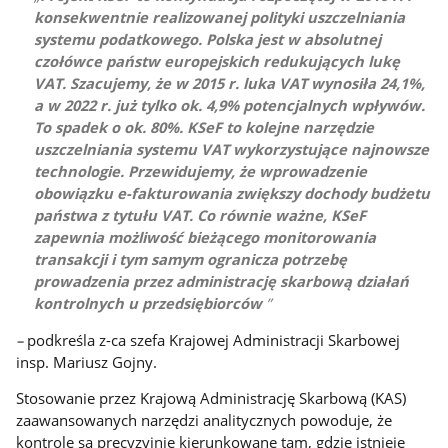
konsekwentnie realizowanej polityki uszczelniania
systemu podatkowego. Polska jest w absolutnej
czołówce państw europejskich redukujących lukę
VAT. Szacujemy, że w 2015 r. luka VAT wynosiła 24,1%,
a w 2022 r. już tylko ok. 4,9% potencjalnych wpływów.
To spadek o ok. 80%. KSeF to kolejne narzędzie
uszczelniania systemu VAT wykorzystujące najnowsze
technologie. Przewidujemy, że wprowadzenie
obowiązku e-fakturowania zwiększy dochody budżetu
państwa z tytułu VAT. Co równie ważne, KSeF
zapewnia możliwość bieżącego monitorowania
transakcji i tym samym ogranicza potrzebę
prowadzenia przez administrację skarbową działań
kontrolnych u przedsiębiorców
–
podkreśla z-ca szefa Krajowej Administracji Skarbowej
insp. Mariusz Gojny.
Stosowanie przez Krajową Administrację Skarbową (KAS)
zaawansowanych narzędzi analitycznych powoduje, że
kontrole są precyzyjnie kierunkowane tam, gdzie istnieje