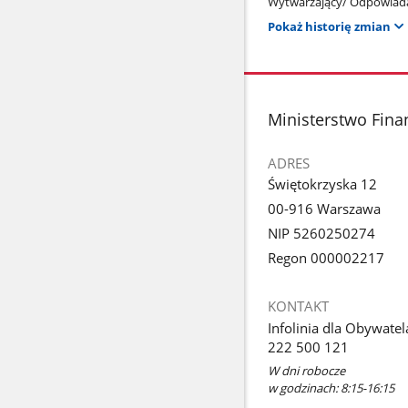
Wytwarzający/ Odpowiada
Pokaż historię zmian
stopka
Ministerstwo Fin
ADRES
Świętokrzyska 12
00-916 Warszawa
NIP 5260250274
Regon 000002217
KONTAKT
Infolinia dla Obywatel
222 500 121
W dni robocze
w godzinach: 8:15-16:15