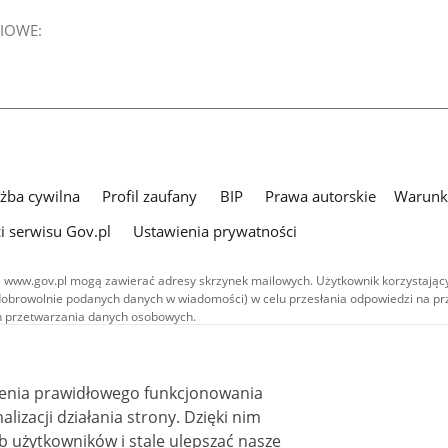
IOWE:
użba cywilna
Profil zaufany
BIP
Prawa autorskie
Warunki
i serwisu Gov.pl
Ustawienia prywatności
 www.gov.pl mogą zawierać adresy skrzynek mailowych. Użytkownik korzystający
dobrowolnie podanych danych w wiadomości) w celu przesłania odpowiedzi na prz
ach przetwarzania danych osobowych.
we publikowane w serwisie (z wyłączeniem treści audiowizualnych), są
 na licencji typu Creative Commons: uznanie autorstwa - na tych samych
 (CC BY-SA 4.0). Materiały audiowizualne, w tym zdjęcia, materiały audio i wideo
ienia prawidłowego funkcjonowania
ane na licencji typu Creative Commons: uznanie autorstwa użycie niekomercyjne 
ależnych 4.0 (CC BY-NC-ND 4.0), o ile nie jest to stwierdzone inaczej.
i działania strony. Dzięki nim
 użytkowników i stale ulepszać nasze