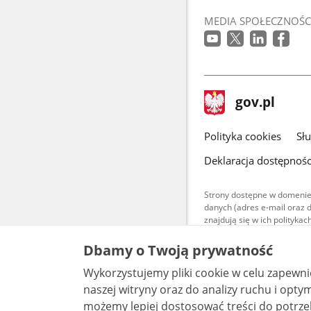
MEDIA SPOŁECZNOŚC
stopka
Strona
gov.pl
gov.pl
główna
gov.pl
Polityka cookies
Sł
Deklaracja dostępnośc
Strony dostępne w domenie
danych (adres e-mail oraz 
znajdują się w ich polityk
Treści teksto
Dbamy o Twoją prywatność
udostępniane
warunkach 4.0
Wykorzystujemy pliki cookie w celu zapewn
są udostępni
bez utworów z
naszej witryny oraz do analizy ruchu i optymalizacj
możemy lepiej dostosować treści do potrzeb