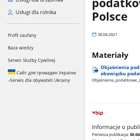
podatko
Polsce
Usługi dla rolnika
30.04.2021
Profil zaufany
Baza wiedzy
Materiały
Serwis Służby Cywilnej
Objaśnienia poda
Сайт для громадян України
obowiązku podat
Objaśnienia​_podatkowe​_z​
–
Serwis dla obywateli Ukrainy
Informacje o publ
Pierwsza publikacja:
30.04