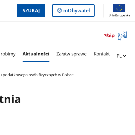
Logowanie
SZUKAJ
mObywatel
do
panelu
Otwórz
okno
z
tłumac
 robimy
Aktualności
Załatw sprawę
Kontakt
Zmień ję
PL
języka
migowe
zku podatkowego osób fizycznych w Polsce
tnia