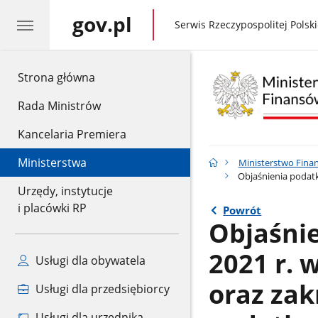
gov.pl
gov.pl
Serwis Rzeczypospolitej Polski
gov.pl
Strona główna
Rada Ministrów
Kancelaria Premiera
Ministerstwa
Ministerstwo Fina
Objaśnienia podatk
Urzędy, instytucje
i placówki RP
Powrót
Objaśnie
2021 r. 
Usługi dla obywatela
oraz za
Usługi dla przedsiębiorcy
Usługi dla urzędnika