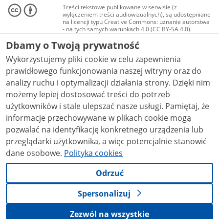
Treści tekstowe publikowane w serwisie (z
wyłączeniem treści audiowizualnych), są udostępniane
na licencji typu Creative Commons: uznanie autorstwa
- na tych samych warunkach 4.0 (CC BY-SA 4.0).
Materiały audiowizualne, w tym zdjęcia, materiały
Dbamy o Twoją prywatność
audio i wideo, są udostępniane na licencji typu
Creative Commons: uznanie autorstwa użycie
Wykorzystujemy pliki cookie w celu zapewnienia
niekomercyjne - bez utworów zależnych 4.0 (CC BY-
NC-ND 4.0), o ile nie jest to stwierdzone inaczej.
prawidłowego funkcjonowania naszej witryny oraz do
analizy ruchu i optymalizacji działania strony. Dzięki nim
możemy lepiej dostosować treści do potrzeb
użytkowników i stale ulepszać nasze usługi. Pamiętaj, że
informacje przechowywane w plikach cookie mogą
pozwalać na identyfikację konkretnego urządzenia lub
przeglądarki użytkownika, a więc potencjalnie stanowić
dane osobowe.
Polityka cookies
Odrzuć
Spersonalizuj
Zezwól na wszystkie