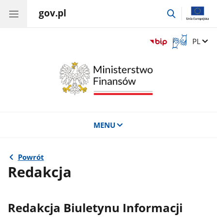
gov.pl
przejdź
do
wyszukiwar
Otwórz
Zmień 
PL
okno
z
tłumaczem
języka
migowego
MENU
Powrót
Redakcja
Redakcja Biuletynu Informacji