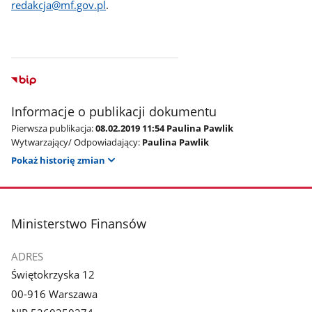
redakcja@mf.gov.pl
.
Informacje o publikacji dokumentu
Pierwsza publikacja:
08.02.2019 11:54 Paulina Pawlik
Wytwarzający/ Odpowiadający:
Paulina Pawlik
Pokaż historię zmian
stopka
Ministerstwo Finansów
ADRES
Świętokrzyska 12
00-916 Warszawa