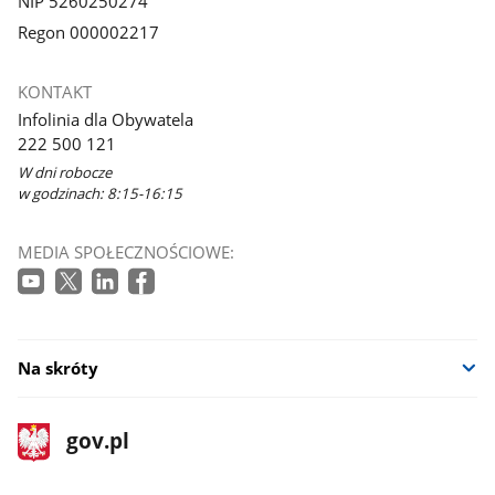
NIP 5260250274
Regon 000002217
KONTAKT
Infolinia dla Obywatela
222 500 121
W dni robocze
w godzinach: 8:15-16:15
MEDIA SPOŁECZNOŚCIOWE:
Na skróty
stopka
Strona
gov.pl
gov.pl
główna