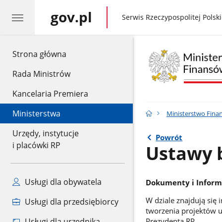
gov.pl
gov.pl
Serwis Rzeczypospolitej Polski
gov.pl
Strona główna
Rada Ministrów
Kancelaria Premiera
Ministerstwa
Ministerstwo Fina
Urzędy, instytucje
Powrót
i placówki RP
Ustawy 
Usługi dla obywatela
Dokumenty i Inform
W dziale znajdują się
Usługi dla przedsiębiorcy
tworzenia projektów 
Usługi dla urzędnika
Prezydenta RP.