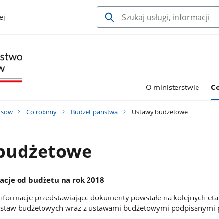
ej
O ministerstwie
C
nsów
Co robimy
Budżet państwa
Ustawy budżetowe
budżetowe
acje od budżetu na rok 2018
 informacje przedstawiające dokumenty powstałe na kolejnych et
ustaw budżetowych wraz z ustawami budżetowymi podpisanymi 