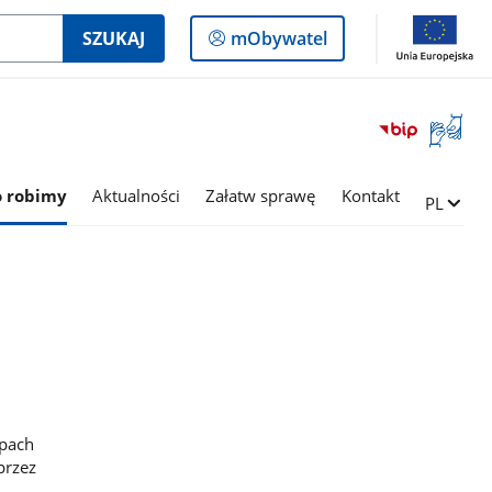
Logowanie
SZUKAJ
mObywatel
do
panelu
Otwórz
okno
z
tłumac
o robimy
Aktualności
Załatw sprawę
Kontakt
Zmień ję
PL
języka
migowe
apach
przez