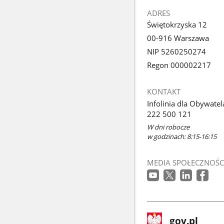
ADRES
Świętokrzyska 12
00-916 Warszawa
NIP 5260250274
Regon 000002217
KONTAKT
Infolinia dla Obywatel
222 500 121
W dni robocze
w godzinach: 8:15-16:15
MEDIA SPOŁECZNOŚC
stopka
Strona
gov.pl