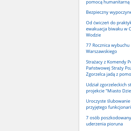
pomocą humanitarną
Bezpieczny wypoczyn
Od ćwiczeń do praktyk
ewakuacja biwaku w 
Wodzie
77 Rocznica wybuchu
Warszawskiego
Strażacy z Komendy P
Państwowej Straży Poż
Zgorzelca jadą z pomo
Udział zgorzeleckich 
projekcie "Miasto Dzie
Uroczyste ślubowani
przyjętego funkcjonar
7 osób poszkodowan
uderzenia pioruna