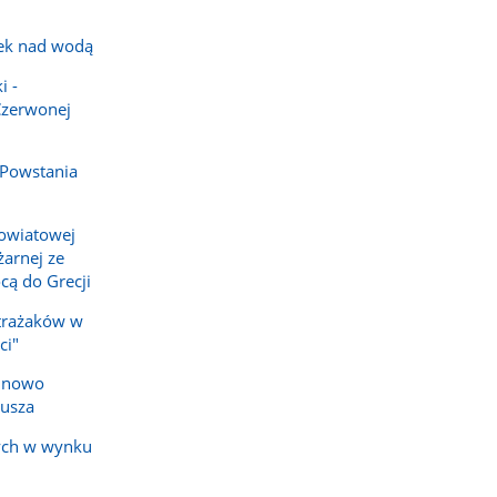
ek nad wodą
i -
Czerwonej
 Powstania
owiatowej
arnej ze
cą do Grecji
strażaków w
ci"
e nowo
iusza
ych w wynku