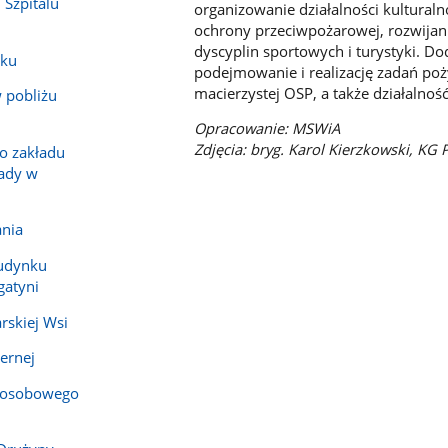
 Szpitalu
organizowanie działalności kultura
ochrony przeciwpożarowej, rozwijan
dyscyplin sportowych i turystyki.
sku
podejmowanie i realizację zadań po
macierzystej OSP, a także działalnoś
 pobliżu
Opracowanie: MSWiA
Zdjęcia: bryg. Karol Kierzkowski, KG 
go zakładu
ady w
ania
budynku
gatyni
rskiej Wsi
ernej
 osobowego