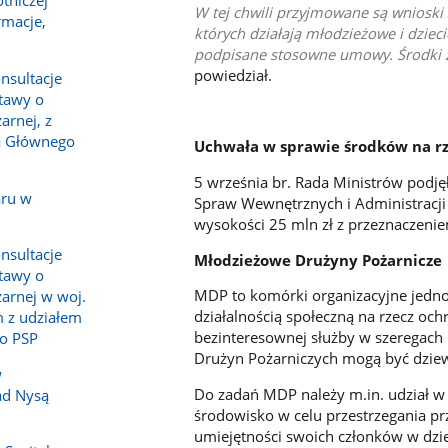
tniczej
W tej chwili przyjmowane są wnioski
rmacje,
których działają młodzieżowe i dziec
podpisane stosowne umowy. Środki 
powiedział.
nsultacje
tawy o
arnej, z
a Głównego
Uchwała w sprawie środków na r
5 września br. Rada Ministrów podj
aru w
Spraw Wewnętrznych i Administracji
wysokości 25 mln zł z przeznaczenie
nsultacje
Młodzieżowe Drużyny Pożarnicze
tawy o
MDP to komórki organizacyjne jednos
żarnej w woj.
działalnością społeczną na rzecz oc
 z udziałem
bezinteresownej służby w szeregach
o PSP
Drużyn Pożarniczych mogą być dziewc
w
Do zadań MDP należy m.in. udział w
ad Nysą
środowisko w celu przestrzegania p
umiejętności swoich członków w dzi