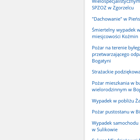
Wielospecjalistycznym
SPZOZ w Zgorzelcu
"Dachowanie" w Pień
Śmiertelny wypadek w
miesjcowości Koźmin
Pożar na terenie byłe
przetwarzającego odp
Bogatyni
Strażackie podziękow
Pożar mieszkania w 
wielorodzinnym w Bo
Wypadek w pobliżu Ża
Pożar pustostanu w Bi
Wypadek samochodu
w Sulikowie