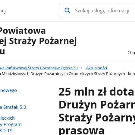
nej
Powiatowa
j Straży Pożarnej
cu
O n
a Państwowej Straży Pożarnej w Zgorzelcu
Aktualności
dla Młodzieżowych Drużyn Pożarniczych Ochotniczych Straży Pożarnych - ko
25 mln zł dot
e nowego
Drużyn Pożar
 Strażak 5.0
Straży Pożarn
leckich
y Program
prasowa
VID-19