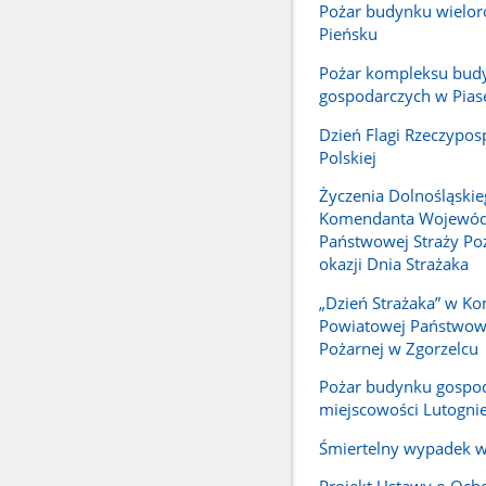
Pożar budynku wielo
Pieńsku
Pożar kompleksu bu
gospodarczych w Pias
Dzień Flagi Rzeczyposp
Polskiej
Życzenia Dolnośląski
Komendanta Wojewód
Państwowej Straży Poż
okazji Dnia Strażaka
„Dzień Strażaka” w K
Powiatowej Państwowe
Pożarnej w Zgorzelcu
Pożar budynku gospo
miejscowości Lutogni
Śmiertelny wypadek w