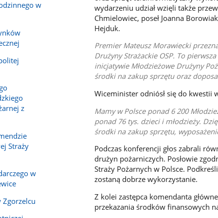
rodzinnego w
wydarzeniu udział wzięli także prz
Chmielowiec, poseł Joanna Borowiak
Hejduk.
dynków
ecznej
Premier Mateusz Morawiecki przeznac
Drużyny Strażackie OSP. To pierwsza t
olitej
inicjatywie Młodzieżowe Drużyny Poż
środki na zakup sprzętu oraz dopos
ego
Wiceminister odniósł się do kwesti
zkiego
arnej z
Mamy w Polsce ponad 6 200 Młodzieżo
ponad 76 tys. dzieci i młodzieży. Dz
środki na zakup sprzętu, wyposażeni
omendzie
j Straży
Podczas konferencji głos zabrali rów
drużyn pożarniczych. Posłowie zgodn
Straży Pożarnych w Polsce. Podkreśl
darczego w
zostaną dobrze wykorzystanie.
ewice
Z kolei zastępca komendanta główn
 Zgorzelcu
przekazania środków finansowych n