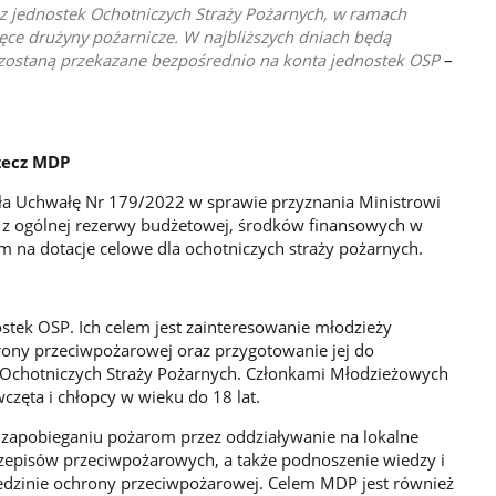
 z jednostek Ochotniczych Straży Pożarnych, w ramach
ięce drużyny pożarnicze. W najbliższych dniach będą
zostaną przekazane bezpośrednio na konta jednostek OSP
–
zecz MDP
ęła Uchwałę Nr 179/2022 w sprawie przyznania Ministrowi
 z ogólnej rezerwy budżetowej, środków finansowych w
m na dotacje celowe dla ochotniczych straży pożarnych.
tek OSP. Ich celem jest zainteresowanie młodzieży
hrony przeciwpożarowej oraz przygotowanie jej do
 Ochotniczych Straży Pożarnych. Członkami Młodzieżowych
zęta i chłopcy w wieku do 18 lat.
 zapobieganiu pożarom przez oddziaływanie na lokalne
rzepisów przeciwpożarowych, a także podnoszenie wiedzy i
edzinie ochrony przeciwpożarowej. Celem MDP jest również