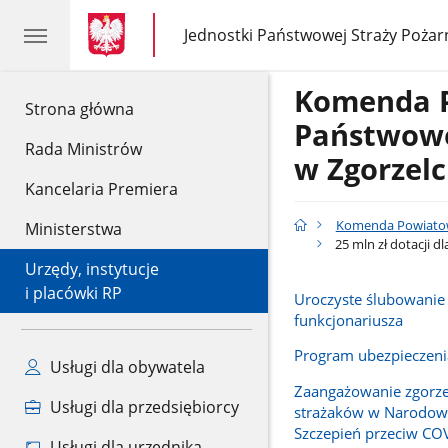
gov.pl
gov.pl
Jednostki Państwowej Straży Pożar
gov.pl
Jednostki
Państwowej
Straży
Komenda 
Pożarnej
gov.pl
Strona główna
Państwowe
Rada Ministrów
w Zgorzel
Kancelaria Premiera
Komenda Powiatow
Ministerstwa
25 mln zł dotacji 
Urzędy, instytucje
i placówki RP
Uroczyste ślubowani
funkcjonariusza
Program ubezpieczenia
Usługi dla obywatela
Zaangażowanie zgorze
Usługi dla przedsiębiorcy
strażaków w Narodow
Szczepień przeciw CO
Usługi dla urzędnika