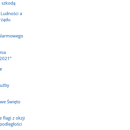
 szkodą
 Ludności a
rządu
 alarmowego
nia
2021”
e
łużby
owe Święto
flagi z okzji
odległości