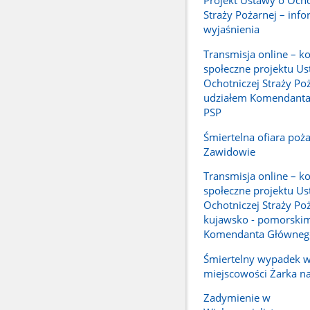
Projekt Ustawy o Ocho
Straży Pożarnej – info
wyjaśnienia
Transmisja online – ko
społeczne projektu Us
Ochotniczej Straży Poż
udziałem Komendant
PSP
Śmiertelna ofiara poż
Zawidowie
Transmisja online – ko
społeczne projektu Us
Ochotniczej Straży Po
kujawsko - pomorskim
Komendanta Główneg
Śmiertelny wypadek 
miejscowości Żarka n
Zadymienie w