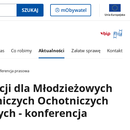
Logowanie
SZUKAJ
mObywatel
do
panelu
Otwórz
okno
z
tłumac
as
Co robimy
Aktualności
Załatw sprawę
Kontakt
języka
migowe
nferencja prasowa
acji dla Młodzieżowych
niczych Ochotniczych
ych - konferencja