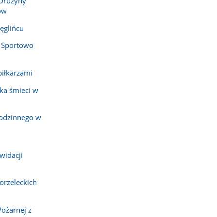
 Drużyny
ów
ęglińcu
 Sportowo
piłkarzami
ka śmieci w
rodzinnego w
widacji
orzeleckich
Pożarnej z