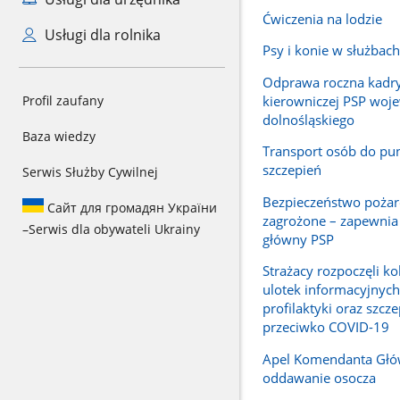
Ćwiczenia na lodzie
Usługi dla rolnika
Psy i konie w służba
Odprawa roczna kadr
kierowniczej PSP woj
Profil zaufany
dolnośląskiego
Baza wiedzy
Transport osób do pu
szczepień
Serwis Służby Cywilnej
Bezpieczeństwo pożar
Сайт для громадян України
zagrożone – zapewni
–
Serwis dla obywateli Ukrainy
główny PSP
Strażacy rozpoczęli ko
ulotek informacyjnych
profilaktyki oraz szcz
przeciwko COVID-19
Apel Komendanta Głó
oddawanie osocza