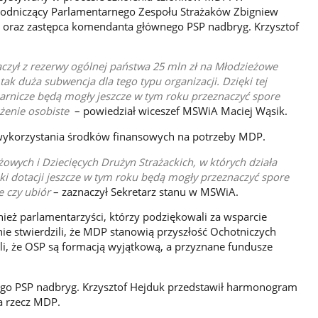
ewodniczący Parlamentarnego Zespołu Strażaków Zbigniew
 oraz zastępca komendanta głównego PSP nadbryg. Krzysztof
zył z rezerwy ogólnej państwa 25 mln zł na Młodzieżowe
ak duża subwencja dla tego typu organizacji. Dzięki tej
arnicze będą mogły jeszcze w tym roku przeznaczyć spore
ażenie osobiste
– powiedział wiceszef MSWiA Maciej Wąsik.
i wykorzystania środków finansowych na potrzeby MDP.
wych i Dziecięcych Drużyn Strażackich, w których działa
ięki dotacji jeszcze w tym roku będą mogły przeznaczyć spore
e czy ubiór
– zaznaczył Sekretarz stanu w MSWiA.
nież parlamentarzyści, którzy podziękowali za wsparcie
ie stwierdzili, że MDP stanowią przyszłość Ochotniczych
ili, że OSP są formacją wyjątkową, a przyznane fundusze
ego PSP nadbryg. Krzysztof Hejduk przedstawił harmonogram
a rzecz MDP.