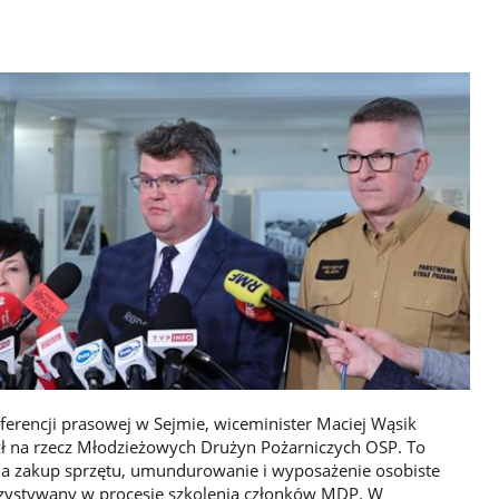
nferencji prasowej w Sejmie, wiceminister Maciej Wąsik
ł na rzecz Młodzieżowych Drużyn Pożarniczych OSP. To
 na zakup sprzętu, umundurowanie i wyposażenie osobiste
rzystywany w procesie szkolenia członków MDP. W