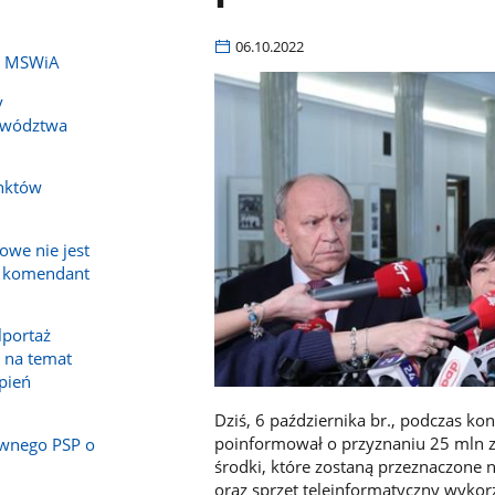
06.10.2022
ch MSWiA
y
ewództwa
nktów
owe nie jest
a komendant
lportaż
 na temat
epień
Dziś, 6 października br., podczas ko
poinformował o przyznaniu 25 mln z
wnego PSP o
środki, które zostaną przeznaczone
oraz sprzęt teleinformatyczny wyko