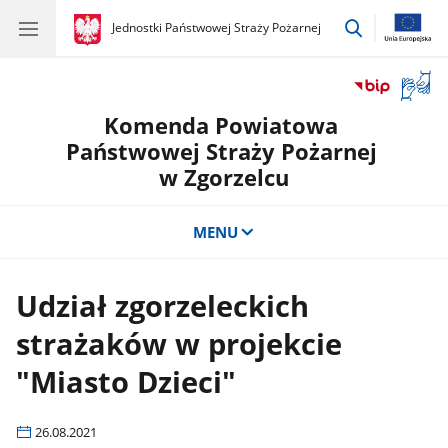
przejdź
gov.pl
Jednostki Państwowej Straży Pożarnej
gov.pl
Jednostki
do
Państwowej
wyszukiwar
Straży
Otwór
Pożarnej
okno
Komenda Powiatowa
z
tłuma
Państwowej Straży Pożarnej
języka
w Zgorzelcu
migow
MENU
Udział zgorzeleckich
strażaków w projekcie
"Miasto Dzieci"
26.08.2021