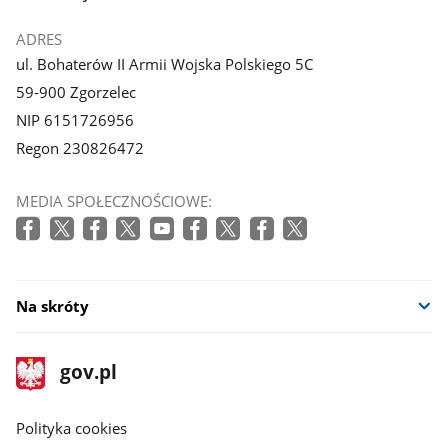
ADRES
ul. Bohaterów II Armii Wojska Polskiego 5C
59-900 Zgorzelec
NIP 6151726956
Regon 230826472
MEDIA SPOŁECZNOŚCIOWE:
Na skróty
stopka
Strona
gov.pl
gov.pl
główna
gov.pl
Polityka cookies