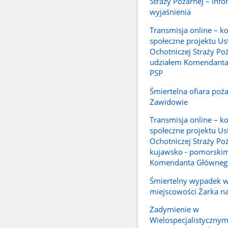
Straży Pożarnej – info
wyjaśnienia
Transmisja online – ko
społeczne projektu Us
Ochotniczej Straży Poż
udziałem Komendant
PSP
Śmiertelna ofiara poż
Zawidowie
Transmisja online – ko
społeczne projektu Us
Ochotniczej Straży Po
kujawsko - pomorskim
Komendanta Główneg
Śmiertelny wypadek 
miejscowości Żarka n
Zadymienie w
Wielospecjalistycznym