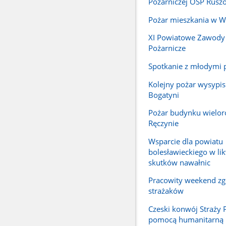
Pożarniczej OSP Rusz
Pożar mieszkania w W
XI Powiatowe Zawody
Pożarnicze
Spotkanie z młodymi 
Kolejny pożar wysypis
Bogatyni
Pożar budynku wielo
Ręczynie
Wsparcie dla powiatu
bolesławieckiego w lik
skutków nawałnic
Pracowity weekend zg
strażaków
Czeski konwój Straży 
pomocą humanitarną