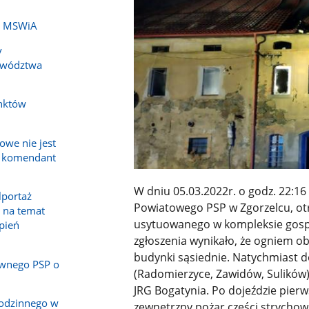
ch MSWiA
y
ewództwa
nktów
owe nie jest
a komendant
W dniu 05.03.2022r. o godz. 22:
lportaż
Powiatowego PSP w Zgorzelcu, ot
 na temat
usytuowanego w kompleksie gosp
epień
zgłoszenia wynikało, że ogniem o
budynki sąsiednie. Natychmiast d
wnego PSP o
(Radomierzyce, Zawidów, Sulików) 
JRG Bogatynia. Po dojeździe pier
rodzinnego w
zewnętrzny pożar części strychowe