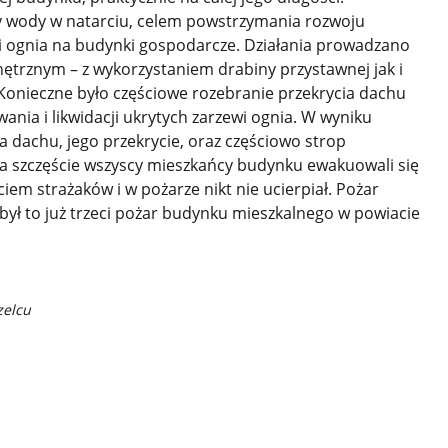
y wody w natarciu, celem powstrzymania rozwoju
i ognia na budynki gospodarcze. Działania prowadzano
ętrznym – z wykorzystaniem drabiny przystawnej jak i
Konieczne było częściowe rozebranie przekrycia dachu
ania i likwidacji ukrytych zarzewi ognia. W wyniku
a dachu, jego przekrycie, oraz częściowo strop
a szczęście wszyscy mieszkańcy budynku ewakuowali się
iem strażaków i w pożarze nikt nie ucierpiał. Pożar
i był to już trzeci pożar budynku mieszkalnego w powiacie
zelcu