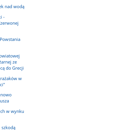
ek nad wodą
i -
Czerwonej
 Powstania
owiatowej
arnej ze
cą do Grecji
strażaków w
ci"
e nowo
iusza
ych w wynku
 szkodą