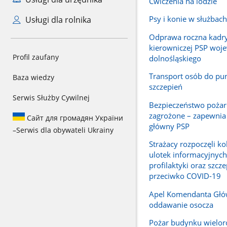
Ćwiczenia na lodzie
Psy i konie w służba
Usługi dla rolnika
Odprawa roczna kadr
kierowniczej PSP woj
Profil zaufany
dolnośląskiego
Transport osób do pu
Baza wiedzy
szczepień
Serwis Służby Cywilnej
Bezpieczeństwo pożar
zagrożone – zapewni
Сайт для громадян України
główny PSP
–
Serwis dla obywateli Ukrainy
Strażacy rozpoczęli ko
ulotek informacyjnych
profilaktyki oraz szcz
przeciwko COVID-19
Apel Komendanta Głó
oddawanie osocza
Pożar budynku wielo