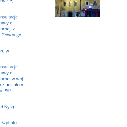
rmacje,
nsultacje
Pokaż
tawy o
zdjęcie
arnej, z
1
a Głównego
z
galerii.
aru w
nsultacje
tawy o
żarnej w woj.
 z udziałem
o PSP
w
ad Nysą
 Szpitalu