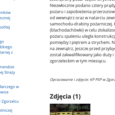
Niezwłocznie podano cztery prąd
pożaru i zapobieżenia przerzutow
dynków
od wewnątrz oraz w natarciu zewn
ecznej
samochodu-drabiny pożarniczej. 
olitej
(blachodachówki) w celu zlokalizow
pożaru spaleniu uległa konstrukcj
ego
pomiędzy I piętrem a strychem. N
zkiego
na zewnątrz, jeszcze przed przybyc
arnej z
został zakwalifikowany jako duży 
zgorzeleckim w tym miesiącu.
omendzie
j Straży
Opracowanie i zdjęcie: KP PSP w Zgor
darczego w
ewice
Zdjęcia (1)
 Zgorzelcu
tniczej