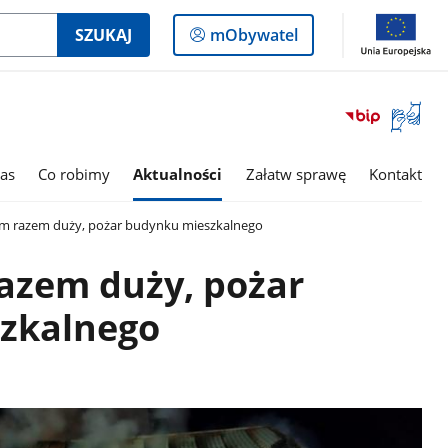
Logowanie
SZUKAJ
mObywatel
do
panelu
Otwórz
okno
z
tłumac
as
Co robimy
Aktualności
Załatw sprawę
Kontakt
języka
migowe
ym razem duży, pożar budynku mieszkalnego
razem duży, pożar
zkalnego