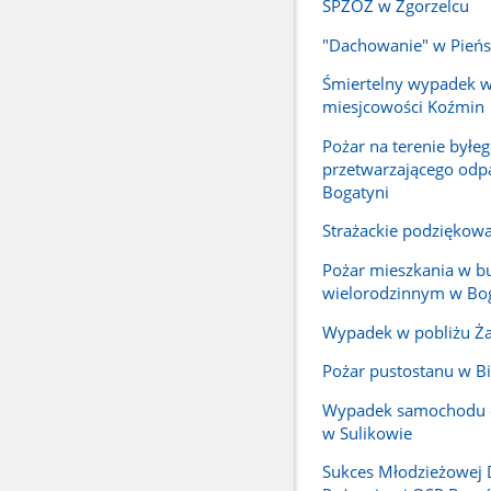
SPZOZ w Zgorzelcu
"Dachowanie" w Pień
Śmiertelny wypadek w
miesjcowości Koźmin
Pożar na terenie byłe
przetwarzającego odp
Bogatyni
Strażackie podziękow
Pożar mieszkania w 
wielorodzinnym w Bo
Wypadek w pobliżu Ża
Pożar pustostanu w Bi
Wypadek samochodu
w Sulikowie
Sukces Młodzieżowej