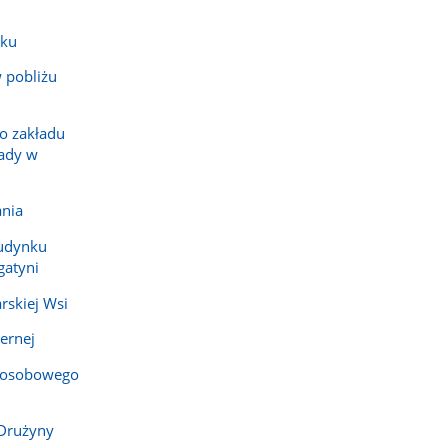
sku
 pobliżu
go zakładu
ady w
ania
budynku
gatyni
rskiej Wsi
ernej
 osobowego
 Drużyny