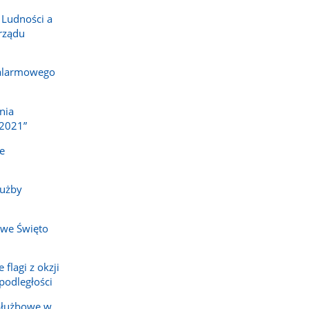
 Ludności a
rządu
 alarmowego
nia
2021”
e
łużby
owe Święto
flagi z okzji
odległości
służbowe w