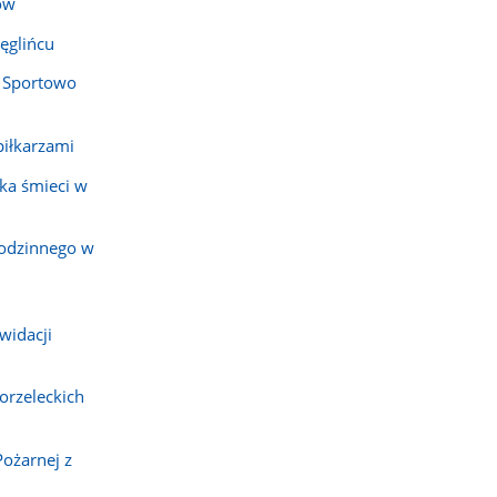
ów
ęglińcu
 Sportowo
piłkarzami
ka śmieci w
rodzinnego w
widacji
orzeleckich
Pożarnej z