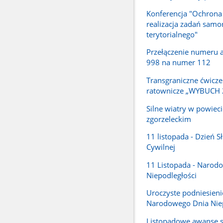
Konferencja "Ochrona
realizacja zadań samo
terytorialnego"
Przełączenie numeru
998 na numer 112
Transgraniczne ćwicze
ratownicze „WYBUCH 
Silne wiatry w powieci
zgorzeleckim
11 listopada - Dzień S
Cywilnej
11 Listopada - Narod
Niepodległości
Uroczyste podniesienie 
Narodowego Dnia Niep
Listopadowe awanse 