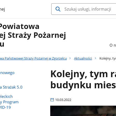
nej
Powiatowa
j Straży Pożarnej
cu
O n
a Państwowej Straży Pożarnej w Zgorzelcu
Aktualności
Kolejny, t
Kolejny, tym 
e nowego
budynku mies
 Strażak 5.0
leckich
10.03.2022
y Program
VID-19