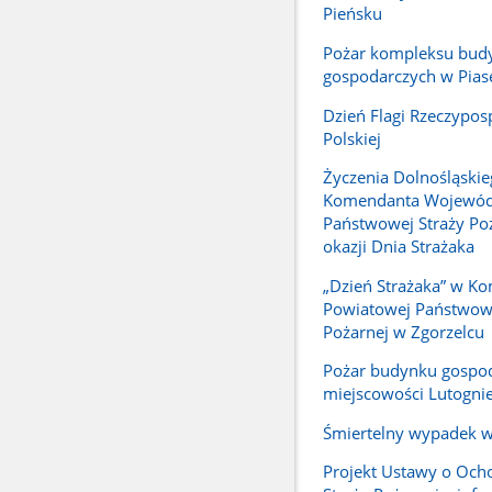
Pieńsku
Pożar kompleksu bu
gospodarczych w Pias
Dzień Flagi Rzeczyposp
Polskiej
Życzenia Dolnośląski
Komendanta Wojewód
Państwowej Straży Poż
okazji Dnia Strażaka
„Dzień Strażaka” w K
Powiatowej Państwowe
Pożarnej w Zgorzelcu
Pożar budynku gospo
miejscowości Lutogni
Śmiertelny wypadek w
Projekt Ustawy o Ocho