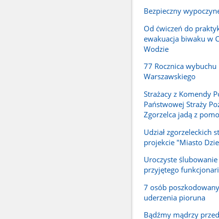
Bezpieczny wypoczyn
Od ćwiczeń do praktyk
ewakuacja biwaku w 
Wodzie
77 Rocznica wybuchu
Warszawskiego
Strażacy z Komendy P
Państwowej Straży Poż
Zgorzelca jadą z pomo
Udział zgorzeleckich 
projekcie "Miasto Dzie
Uroczyste ślubowani
przyjętego funkcjonar
7 osób poszkodowan
uderzenia pioruna
Bądźmy mądrzy przed