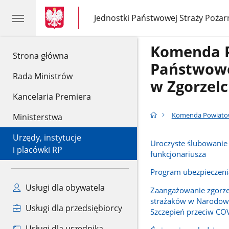
gov.pl
gov.pl
Jednostki Państwowej Straży Pożar
gov.pl
Jednostki
Państwowej
Straży
Komenda 
Pożarnej
gov.pl
Strona główna
Państwowe
Rada Ministrów
w Zgorzel
Kancelaria Premiera
Komenda Powiatow
Ministerstwa
Urzędy, instytucje
Uroczyste ślubowani
i placówki RP
funkcjonariusza
Program ubezpieczenia
Usługi dla obywatela
Zaangażowanie zgorze
strażaków w Narodow
Usługi dla przedsiębiorcy
Szczepień przeciw CO
Usługi dla urzędnika