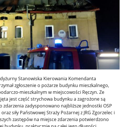
16 dyżurny Stanowiska Kierowania Komendanta
rzymał zgłoszenie o pożarze budynku mieszkalnego,
odarczo-mieszkalnym w miejscowości Ręczyn. Ze
bjęta jest część strychowa budynku a zagrożone są
o zdarzenia zadysponowano najbliższe jednostki OSP
oraz siły Państwowej Straży Pożarnej z JRG Zgorzelec i
wszych zastępów na miejsce zdarzenia potwierdzono
j budynku, praktycznie na całej jego długości.