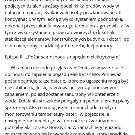
podjętych działań strażacy podali kilka prądów wody w
natarciu na pożar, ewakuowali osoby poszkodowane z II
kondygnacji, w tym jedną z wykorzystaniem podnośnika,
dokonali przeszukania otwartego terenu oraz gruzowiska (w
tym z wykorzystaniem psów ratowniczych), dokonali
stabilizacji elementów konstrukcyjnych budynku i dotarli do
osób uwięzionych udzielając im niezbędnej pomocy.
Epizod II - „Pożar samochodu z napędem elektrycznym“
W ramach epizodu przyjęto założenie, że w warsztacie
dochodzi do zapalenia pojazdu elektrycznego. Ponieważ
pożar obejmuję także baterie, które po ugaszeniu mogą być
niestabilne ciągle się nagrzewając i grożąc ponownym
zapaleniem, pojazd zostanie zanurzony w kontenerze z
wodą. Działania strażaków polegały na podaniu prądu piany
sprężonej CAFS celem ugaszenia samochodu, ciągłym
monitorowaniu temperatury baterii w pojeździe, a
następnie zanurzeniu go w kontenerze użyczonym na
potrzeby akcji z GPO Bogatynia. W ramach tego epizodu
zainscenizowano także wypadek ratownika, który wpadł do