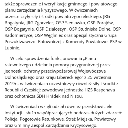
także sprawdzenie i weryfikacje gminnego i powiatowego
planu zarządzania kryzysowego. W ćwiczeniach
uczestniczyły siły i środki powiatu zgorzeleckiego: JRG
Bogatynia, JRG Zgorzelec, OSP Sieniawka, OSP Porajów,
OSP Bogatynia, OSP Działoszyn, OSP Studniska Dolne, OSP
Radomierzyce, OSP Węgliniec oraz Specjalistyczna Grupa
Poszukiwawczo -Ratowniczej z Komendy Powiatowej PSP w
Lubinie.
W celu sprawdzenia funkcjonowania „Planu
ratowniczego udzielania pomocy przygranicznej przez
jednostki ochrony przeciwpożarowej Województwa
Dolnośląskiego oraz Kraju Libereckiego” z 25 września
2019r., w ćwiczeniach uczestniczyły również siły i środki z
Republiki Czeskiej: zawodowa jednostka HZS Raspenava
oraz ochotnicza SDH Hrádek nad Nisou.
W ćwiczeniach wzięli udział również przedstawiciele
instytucji i służb współpracujących podczas dużych zdarzeń:
Policja, Pogotowie Ratunkowe, Straż Miejska, Powiatowy
oraz Gminny Zespół Zarządzania Kryzysowego.