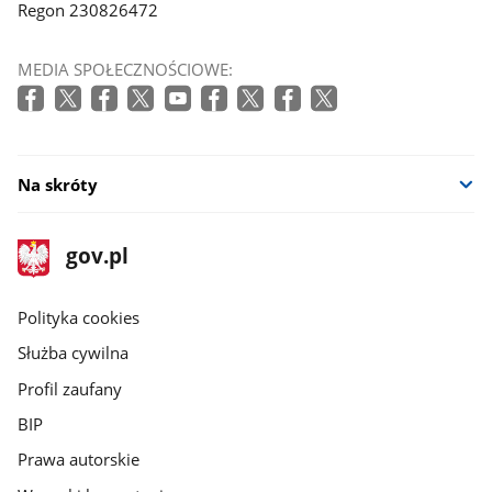
Regon 230826472
MEDIA SPOŁECZNOŚCIOWE:
Na skróty
stopka
Strona
gov.pl
gov.pl
główna
gov.pl
Polityka cookies
Służba cywilna
Profil zaufany
BIP
Prawa autorskie