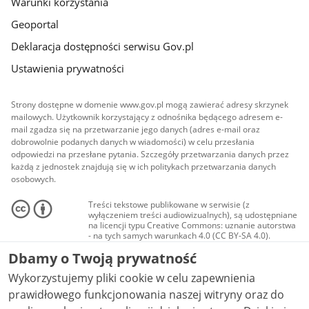
Warunki korzystania
Geoportal
Deklaracja dostępności serwisu Gov.pl
Ustawienia prywatności
Strony dostępne w domenie www.gov.pl mogą zawierać adresy skrzynek
mailowych. Użytkownik korzystający z odnośnika będącego adresem e-
mail zgadza się na przetwarzanie jego danych (adres e-mail oraz
dobrowolnie podanych danych w wiadomości) w celu przesłania
odpowiedzi na przesłane pytania. Szczegóły przetwarzania danych przez
każdą z jednostek znajdują się w ich politykach przetwarzania danych
osobowych.
Treści tekstowe publikowane w serwisie (z
wyłączeniem treści audiowizualnych), są udostępniane
na licencji typu Creative Commons: uznanie autorstwa
- na tych samych warunkach 4.0 (CC BY-SA 4.0).
Materiały audiowizualne, w tym zdjęcia, materiały
Dbamy o Twoją prywatność
audio i wideo, są udostępniane na licencji typu
Creative Commons: uznanie autorstwa użycie
Wykorzystujemy pliki cookie w celu zapewnienia
niekomercyjne - bez utworów zależnych 4.0 (CC BY-
NC-ND 4.0), o ile nie jest to stwierdzone inaczej.
prawidłowego funkcjonowania naszej witryny oraz do