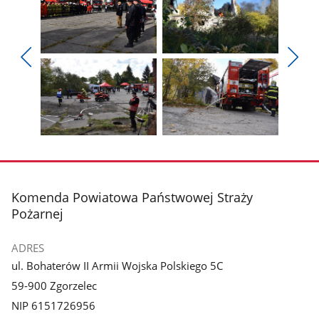
Pokaż
Pokaż
zdjęcie
zdjęcie
Pokaż
Poka
1
2
poprzednie
nest
z
z
zdjęcia
zdjęc
galerii.
galerii.
Pokaż
Pokaż
zdjęcie
zdjęcie
3
4
z
z
stopka
Komenda Powiatowa Państwowej Straży
galerii.
galerii.
Pożarnej
ADRES
ul. Bohaterów II Armii Wojska Polskiego 5C
59-900 Zgorzelec
NIP 6151726956