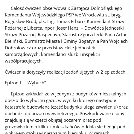
Całość ćwiczeń obserwowali: Zastępca Dolnośląskiego
Komendanta Wojewódzkiego PSP we Wrocławiu st. bryg.
Bogusław Brud, plk. Ing. Tomáš Erban - Komendant Straży
Pożarnej z Liberca, npor. Josef Hanzl – Dowódca Jednostki
Straży Pożarnej Raspenava, Starosta Zgorzelecki Pana Artur
Bieliński, Burmistrz Miasta I Gminy Bogatynia Pan Wojciech
Dobrołowicz oraz przedstawiciele jednostek
samorządowych, komendanci służb i inspekcji
współpracujących.
Ćwiczenia dotyczyły realizacji zadań ujętych w 2 epizodach.
Epizod I – „Wybuch”
Epizod zakładał, że w jednym z budynków mieszkalnych
doszło do wybuchu gazu, w wyniku którego następuje
katastrofa budowlana (część budynku ulega zawaleniu) oraz
dochodzi do pożaru wewnętrznego. Poszkodowane osoby
znajdują się w części objętej pożarem oraz pod
gruzowiskiem a kilku z mieszkańców oddala się będąc pod
wpływem szoku w nieznanym kierunku. W ramach