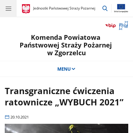
przejdź
gov.pl
Jednostki Państwowej Straży Pożarnej
gov.pl
Jednostki
do
Państwowej
wyszukiwar
Straży
Otwór
Pożarnej
okno
Komenda Powiatowa
z
tłuma
Państwowej Straży Pożarnej
języka
w Zgorzelcu
migow
MENU
Transgraniczne ćwiczenia
ratownicze „WYBUCH 2021”
20.10.2021