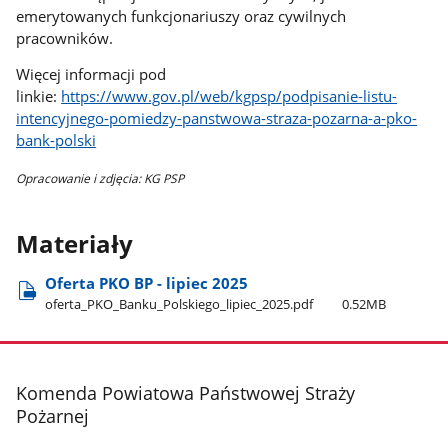
emerytowanych funkcjonariuszy oraz cywilnych
pracowników.
Więcej informacji pod
linkie:
https://www.gov.pl/web/kgpsp/podpisanie-listu-
intencyjnego-pomiedzy-panstwowa-straza-pozarna-a-pko-
bank-polski
Opracowanie i zdjęcia: KG PSP
Materiały
Oferta PKO BP - lipiec 2025
oferta​_PKO​_Banku​_Polskiego​_lipiec​_2025.pdf
0.52MB
stopka
Komenda Powiatowa Państwowej Straży
Pożarnej