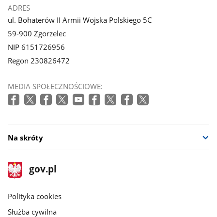
ADRES
ul. Bohaterów II Armii Wojska Polskiego 5C
59-900 Zgorzelec
NIP 6151726956
Regon 230826472
MEDIA SPOŁECZNOŚCIOWE:
Na skróty
stopka
Strona
gov.pl
gov.pl
główna
gov.pl
Polityka cookies
Służba cywilna