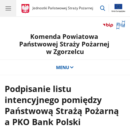
przejdź
gov.pl
Jednostki Państwowej Straży Pożarnej
gov.pl
Jednostki
do
Państwowej
wyszukiwar
Straży
Otwór
Pożarnej
okno
Komenda Powiatowa
z
tłuma
Państwowej Straży Pożarnej
języka
w Zgorzelcu
migow
MENU
Podpisanie listu
intencyjnego pomiędzy
Państwową Strażą Pożarną
a PKO Bank Polski