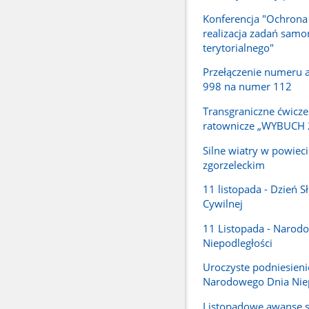
Konferencja "Ochrona
realizacja zadań samo
terytorialnego"
Przełączenie numeru
998 na numer 112
Transgraniczne ćwicze
ratownicze „WYBUCH 
Silne wiatry w powieci
zgorzeleckim
11 listopada - Dzień S
Cywilnej
11 Listopada - Narod
Niepodległości
Uroczyste podniesienie 
Narodowego Dnia Niep
Listopadowe awanse 