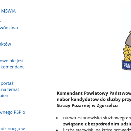
ch MSWiA
y
ewództwa
nktów
owe nie jest
a komendant
lportaż
 na temat
Komendant Powiatowy Państwowej
epień
nabór kandydatów do służby pr
Straży Pożarnej w Zgorzelcu
wnego PSP o
nazwa zstanowiska służbowego:
związane z bezpośrednim udzi
rodzinnego w
liczba staowisk, na które prowad