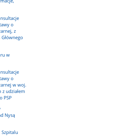
rmacje,
nsultacje
tawy o
arnej, z
a Głównego
aru w
nsultacje
tawy o
żarnej w woj.
 z udziałem
o PSP
w
ad Nysą
 Szpitalu