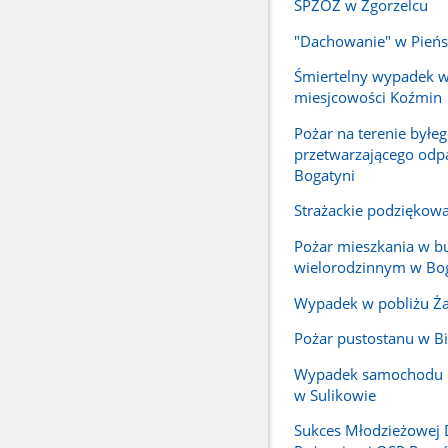
SPZOZ w Zgorzelcu
"Dachowanie" w Pień
Śmiertelny wypadek w
miesjcowości Koźmin
Pożar na terenie byłe
przetwarzającego odp
Bogatyni
Strażackie podziękow
Pożar mieszkania w 
wielorodzinnym w Bo
Wypadek w pobliżu Ża
Pożar pustostanu w Bi
Wypadek samochodu
w Sulikowie
Sukces Młodzieżowej