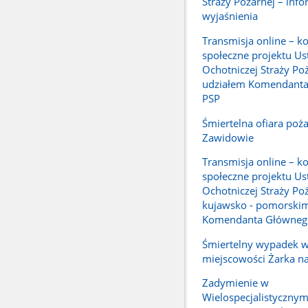
Straży Pożarnej – info
wyjaśnienia
Transmisja online – ko
społeczne projektu Us
Ochotniczej Straży Poż
udziałem Komendant
PSP
Śmiertelna ofiara poż
Zawidowie
Transmisja online – ko
społeczne projektu Us
Ochotniczej Straży Po
kujawsko - pomorskim
Komendanta Główneg
Śmiertelny wypadek 
miejscowości Żarka n
Zadymienie w
Wielospecjalistycznym