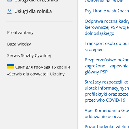
Ćwiczenia na lodzie
Psy i konie w służba
Usługi dla rolnika
Odprawa roczna kadr
kierowniczej PSP woj
Profil zaufany
dolnośląskiego
Transport osób do pu
Baza wiedzy
szczepień
Serwis Służby Cywilnej
Bezpieczeństwo pożar
zagrożone – zapewni
Сайт для громадян України
główny PSP
–
Serwis dla obywateli Ukrainy
Strażacy rozpoczęli ko
ulotek informacyjnych
profilaktyki oraz szcz
przeciwko COVID-19
Apel Komendanta Głó
oddawanie osocza
Pożar budynku wielo