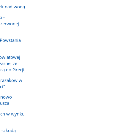
ek nad wodą
i -
Czerwonej
 Powstania
owiatowej
arnej ze
cą do Grecji
strażaków w
ci"
e nowo
iusza
ych w wynku
 szkodą