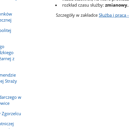
rozkład czasu służby:
zmianowy.
dynków
Szczegóły w zakładce
Służba i praca 
ecznej
olitej
ego
zkiego
arnej z
omendzie
j Straży
darczego w
ewice
 Zgorzelcu
tniczej