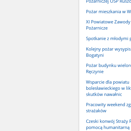
Pożarniczej OSP Rusz
Pożar mieszkania w W
XI Powiatowe Zawody
Pożarnicze
Spotkanie z młodymi 
Kolejny pożar wysypis
Bogatyni
Pożar budynku wielo
Ręczynie
Wsparcie dla powiatu
bolesławieckiego w lik
skutków nawałnic
Pracowity weekend zg
strażaków
Czeski konwój Straży 
pomocą humanitarną