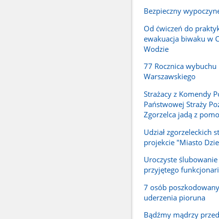
Bezpieczny wypoczyn
Od ćwiczeń do praktyk
ewakuacja biwaku w 
Wodzie
77 Rocznica wybuchu
Warszawskiego
Strażacy z Komendy P
Państwowej Straży Poż
Zgorzelca jadą z pomo
Udział zgorzeleckich 
projekcie "Miasto Dzie
Uroczyste ślubowani
przyjętego funkcjonar
7 osób poszkodowan
uderzenia pioruna
Bądźmy mądrzy przed