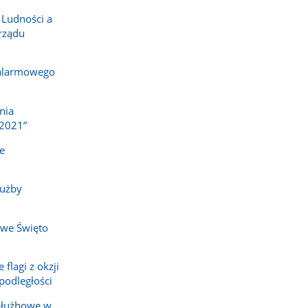
 Ludności a
rządu
 alarmowego
nia
2021”
e
łużby
owe Święto
flagi z okzji
odległości
służbowe w