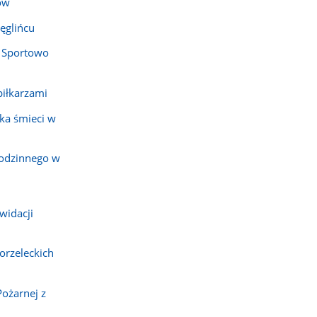
ów
ęglińcu
 Sportowo
piłkarzami
ka śmieci w
rodzinnego w
widacji
orzeleckich
Pożarnej z