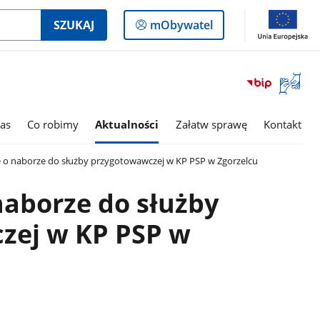
Logowanie
SZUKAJ
mObywatel
do
panelu
Otwórz
okno
z
tłumac
as
Co robimy
Aktualności
Załatw sprawę
Kontakt
języka
migowe
 o naborze do służby przygotowawczej w KP PSP w Zgorzelcu
naborze do służby
zej w KP PSP w