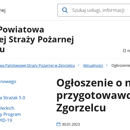
nej
Powiatowa
j Straży Pożarnej
cu
O n
a Państwowej Straży Pożarnej w Zgorzelcu
Aktualności
Ogłoszenie
Ogłoszenie o 
e nowego
przygotowawc
 Strażak 5.0
Zgorzelcu
leckich
y Program
VID-19
30.01.2023