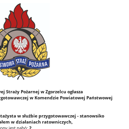
 Straży Pożarnej w Zgorzelcu ogłasza
zygotowawczej w Komendzie Powiatowej Państwowej
stażysta w służbie przygotowawczej - stanowsiko
ałem w działaniach ratowniczych,
zony jest nabó:
2,