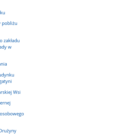
sku
 pobliżu
go zakładu
ady w
ania
budynku
gatyni
rskiej Wsi
ernej
 osobowego
 Drużyny