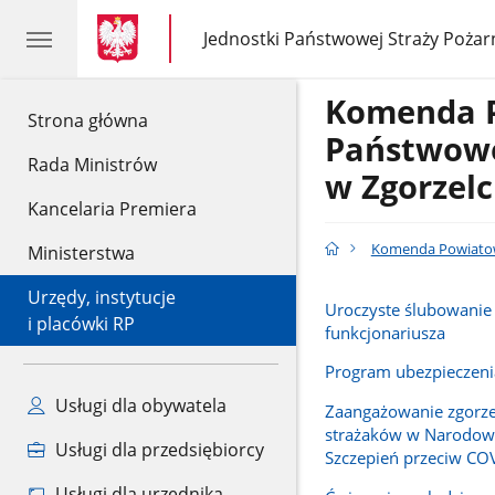
gov.pl
gov.pl
Jednostki Państwowej Straży Pożar
gov.pl
Jednostki
Państwowej
Straży
Komenda 
Pożarnej
gov.pl
Strona główna
Państwowe
Rada Ministrów
w Zgorzel
Kancelaria Premiera
Komenda Powiatow
Ministerstwa
Urzędy, instytucje
Uroczyste ślubowani
i placówki RP
funkcjonariusza
Program ubezpieczenia
Usługi dla obywatela
Zaangażowanie zgorze
strażaków w Narodow
Usługi dla przedsiębiorcy
Szczepień przeciw CO
Usługi dla urzędnika