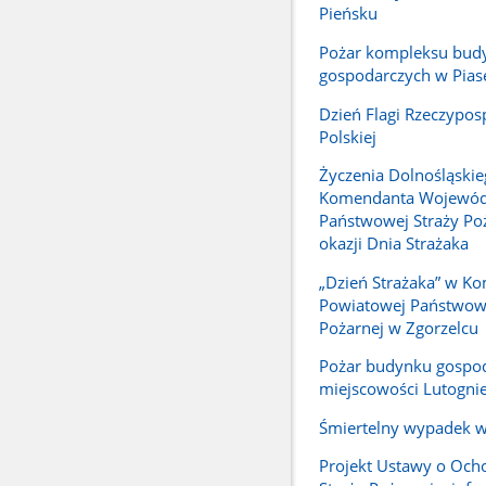
Pieńsku
Pożar kompleksu bu
gospodarczych w Pias
Dzień Flagi Rzeczyposp
Polskiej
Życzenia Dolnośląski
Komendanta Wojewód
Państwowej Straży Poż
okazji Dnia Strażaka
„Dzień Strażaka” w K
Powiatowej Państwowe
Pożarnej w Zgorzelcu
Pożar budynku gospo
miejscowości Lutogni
Śmiertelny wypadek w
Projekt Ustawy o Ocho