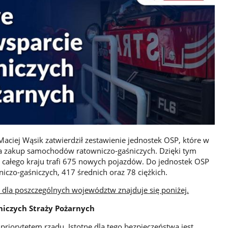
Maciej Wąsik zatwierdził zestawienie jednostek OSP, które w
a zakup samochodów ratowniczo-gaśniczych. Dzięki tym
całego kraju trafi 675 nowych pojazdów. Do jednostek OSP
iczo-gaśniczych, 417 średnich oraz 78 ciężkich.
la poszczególnych województw znajduje się poniżej.
niczych Straży Pożarnych
priorytetem rządu. Istotne dla tego bezpieczeństwa jest