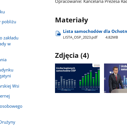
Opracowanie: Kancelaria Prezesa Ra
sku
Materiały
 pobliżu
Lista samochodów dla Ochotni
LISTA​_OSP​_2023.pdf
4.82MB
go zakładu
ady w
Zdjęcia (4)
ania
budynku
gatyni
rskiej Wsi
Pokaż
Pokaż
ernej
zdjęcie
zdjęcie
 osobowego
1
2
z
z
galerii.
galerii.
 Drużyny