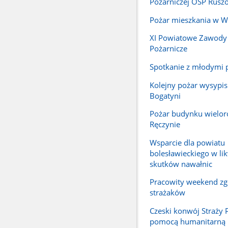
Pożarniczej OSP Rusz
Pożar mieszkania w W
XI Powiatowe Zawody
Pożarnicze
Spotkanie z młodymi 
Kolejny pożar wysypis
Bogatyni
Pożar budynku wielo
Ręczynie
Wsparcie dla powiatu
bolesławieckiego w lik
skutków nawałnic
Pracowity weekend zg
strażaków
Czeski konwój Straży 
pomocą humanitarną