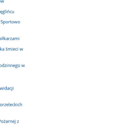
ów
ęglińcu
 Sportowo
piłkarzami
ka śmieci w
rodzinnego w
widacji
orzeleckich
Pożarnej z