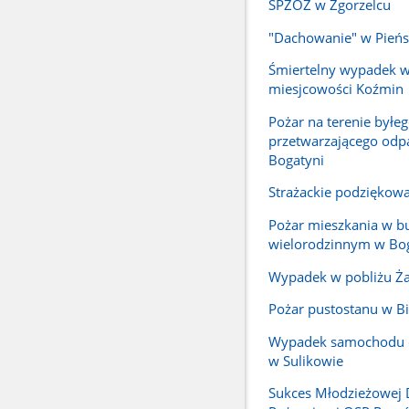
SPZOZ w Zgorzelcu
"Dachowanie" w Pień
Śmiertelny wypadek w
miesjcowości Koźmin
Pożar na terenie byłe
przetwarzającego odp
Bogatyni
Strażackie podziękow
Pożar mieszkania w 
wielorodzinnym w Bo
Wypadek w pobliżu Ża
Pożar pustostanu w Bi
Wypadek samochodu
w Sulikowie
Sukces Młodzieżowej