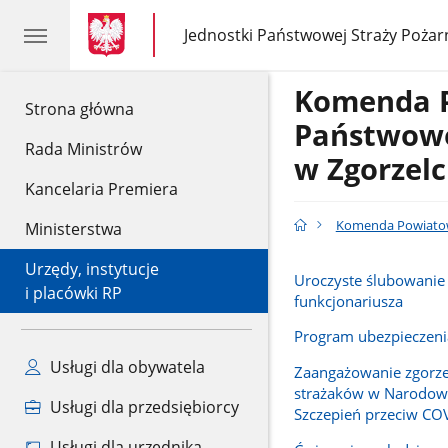
gov.pl
gov.pl
Jednostki Państwowej Straży Pożar
gov.pl
Jednostki
Państwowej
Straży
Komenda 
Pożarnej
gov.pl
Strona główna
Państwowe
Rada Ministrów
w Zgorzel
Kancelaria Premiera
Komenda Powiatow
Ministerstwa
Urzędy, instytucje
Uroczyste ślubowani
i placówki RP
funkcjonariusza
Program ubezpieczenia
Usługi dla obywatela
Zaangażowanie zgorze
strażaków w Narodow
Usługi dla przedsiębiorcy
Szczepień przeciw CO
Usługi dla urzędnika