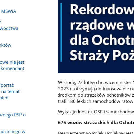
ch MSWiA
y
ewództwa
nktów
owe nie jest
a komendant
W środę, 22 lutego br. wiceminister 
lportaż
2023 r. otrzymają dofinansowanie n
 na temat
środkom do strażaków ochotników z 
epień
trafi 180 lekkich samochodów ratown
Wykaz jednostek OSP i samochodów d
wnego PSP o
675 wozów strażackich dla Ochot
rodzinnego w
Bezpieczeństwo Polek i Polaków jest 