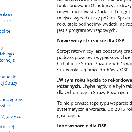
funkcjonowanie Ochotniczych Straży
nowych wozów strażackich. To ogrom
dynków
miejsca wypadku czy pożaru. Sprzęt 
ecznej
roku stale podnosimy wydatki na ro
jest z programów rządowych.
olitej
Nowe wozy strażackie dla OSP
ego
Sprzęt ratowniczy jest podstawą pr
zkiego
podczas pożarów i wypadków. Chcemy
arnej z
Ochotnicze Straże Pożarne w 675 wo
skuteczniejszą pracę druhów z OSP.
omendzie
„
W tym roku będzie to rekordowa 
j Straży
Pożarnych.
Chyba nigdy nie było ta
dla Ochotniczych Straży Pożarnych” 
darczego w
To nie pierwsze tego typu wsparcie 
ewice
systematycznie wzrasta. Od 2016 ro
gaśniczych.
 Zgorzelcu
Inne wsparcie dla OSP
tniczej