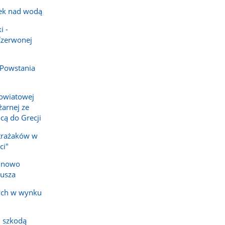
ek nad wodą
i -
Czerwonej
 Powstania
owiatowej
arnej ze
cą do Grecji
strażaków w
ci"
e nowo
iusza
ych w wynku
 szkodą