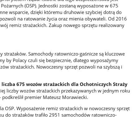
 Pożarnych (OSP). Jednostki zostaną wyposażone w 675
ne wsparcie, dzięki któremu druhowie szybciej dotrą do
pozwoli na ratowanie życia oraz mienia obywateli. Od 2016
zwój remiz strażackich. Zakup nowego sprzętu realizowany
acy strażaków. Samochody ratowniczo-gaśnicze są kluczowe
 by Polacy czuli się bezpiecznie, dlatego wyposażymy
zów strażackich. Nowoczesny sprzęt pozwoli na szybszą i
liczba 675 wozów strażackich dla Ochotniczych Straży
kiej liczby wozów strażackich przekazywanych w jednym roku
– podkreślił premier Mateusz Morawiecki.
dla OSP. Wyposażenie remiz strażackich w nowoczesny sprzęt
ku do strażaków trafiło 2951 samochodów ratowniczo-