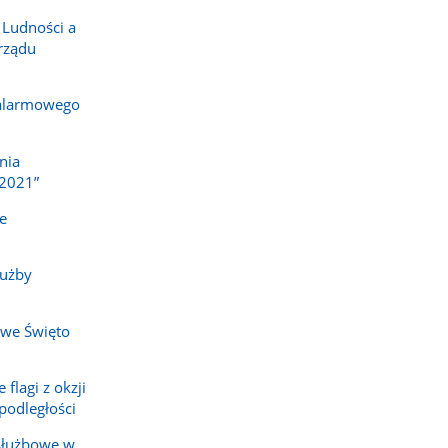
 Ludności a
rządu
 alarmowego
nia
2021”
e
łużby
owe Święto
flagi z okzji
odległości
służbowe w