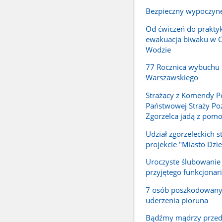
Bezpieczny wypoczyn
Od ćwiczeń do praktyk
ewakuacja biwaku w 
Wodzie
77 Rocznica wybuchu
Warszawskiego
Strażacy z Komendy P
Państwowej Straży Poż
Zgorzelca jadą z pomo
Udział zgorzeleckich 
projekcie "Miasto Dzie
Uroczyste ślubowani
przyjętego funkcjonar
7 osób poszkodowan
uderzenia pioruna
Bądźmy mądrzy przed