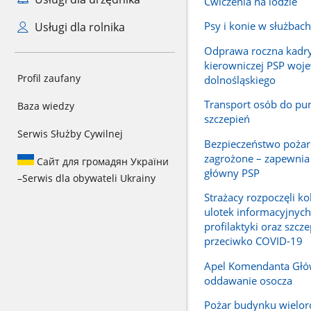
Ćwiczenia na lodzie
Psy i konie w służba
Usługi dla rolnika
Odprawa roczna kadr
kierowniczej PSP woj
Profil zaufany
dolnośląskiego
Transport osób do pu
Baza wiedzy
szczepień
Serwis Służby Cywilnej
Bezpieczeństwo pożar
zagrożone – zapewni
Сайт для громадян України
główny PSP
–
Serwis dla obywateli Ukrainy
Strażacy rozpoczęli ko
ulotek informacyjnych
profilaktyki oraz szcz
przeciwko COVID-19
Apel Komendanta Głó
oddawanie osocza
Pożar budynku wielo