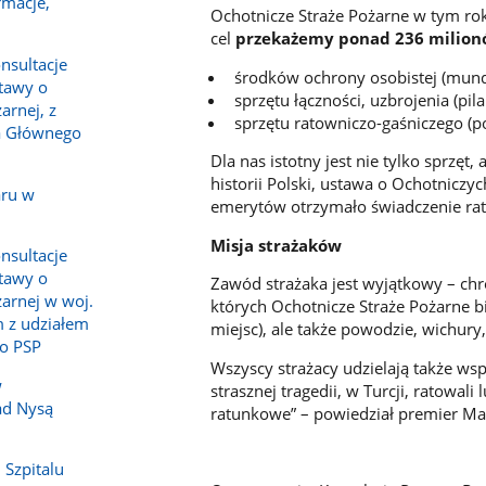
rmacje,
Ochotnicze Straże Pożarne w tym rok
cel
przekażemy ponad 236 milionó
nsultacje
środków ochrony osobistej (mund
tawy o
sprzętu łączności, uzbrojenia (pil
arnej, z
sprzętu ratowniczo-gaśniczego (
a Głównego
Dla nas istotny jest nie tylko sprzęt
historii Polski, ustawa o Ochotniczy
aru w
emerytów otrzymało świadczenie rato
Misja strażaków
nsultacje
tawy o
Zawód strażaka jest wyjątkowy – chr
żarnej w woj.
których Ochotnicze Straże Pożarne bi
 z udziałem
miejsc), ale także powodzie, wichur
o PSP
Wszyscy strażacy udzielają także wsp
w
strasznej tragedii, w Turcji, ratowal
ad Nysą
ratunkowe” – powiedział premier Ma
 Szpitalu