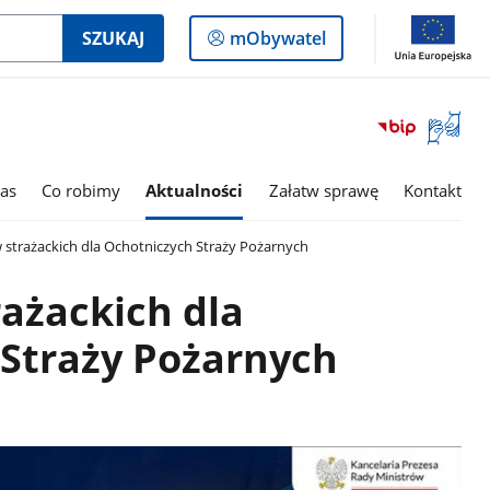
Logowanie
SZUKAJ
mObywatel
do
panelu
Otwórz
okno
z
tłumac
as
Co robimy
Aktualności
Załatw sprawę
Kontakt
języka
migowe
strażackich dla Ochotniczych Straży Pożarnych
ażackich dla
Straży Pożarnych