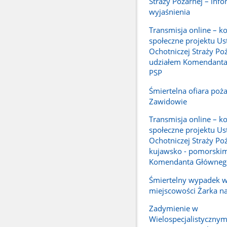
Straży Pożarnej – info
wyjaśnienia
Transmisja online – ko
społeczne projektu Us
Ochotniczej Straży Poż
udziałem Komendant
PSP
Śmiertelna ofiara poż
Zawidowie
Transmisja online – ko
społeczne projektu Us
Ochotniczej Straży Po
kujawsko - pomorskim
Komendanta Główneg
Śmiertelny wypadek 
miejscowości Żarka n
Zadymienie w
Wielospecjalistycznym