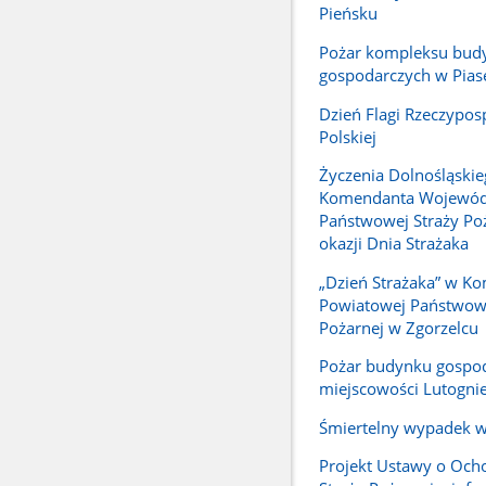
Pieńsku
Pożar kompleksu bu
gospodarczych w Pias
Dzień Flagi Rzeczyposp
Polskiej
Życzenia Dolnośląski
Komendanta Wojewód
Państwowej Straży Poż
okazji Dnia Strażaka
„Dzień Strażaka” w K
Powiatowej Państwowe
Pożarnej w Zgorzelcu
Pożar budynku gospo
miejscowości Lutogni
Śmiertelny wypadek w
Projekt Ustawy o Ocho