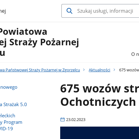
nej
Powiatowa
j Straży Pożarnej
cu
O n
a Państwowej Straży Pożarnej w Zgorzelcu
Aktualności
675 wozów 
675 wozów str
e nowego
Ochotniczych 
 Strażak 5.0
leckich
23.02.2023
y Program
VID-19