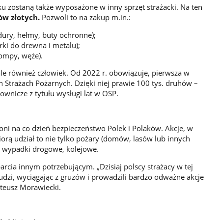
u zostaną także wyposażone w inny sprzęt strażacki. Na ten
w złotych.
Pozwoli to na zakup m.in.:
ury, hełmy, buty ochronne);
arki do drewna i metalu);
pompy, węże).
, ale również człowiek. Od 2022 r. obowiązuje, pierwsza w
ch Strażach Pożarnych. Dzięki niej prawie 100 tys. druhów –
wnicze z tytułu wysługi lat w OSP.
oni na co dzień bezpieczeństwo Polek i Polaków. Akcje, w
orą udział to nie tylko pożary (domów, lasów lub innych
y, wypadki drogowe, kolejowe.
arcia innym potrzebującym. „Dzisiaj polscy strażacy w tej
i ludzi, wyciągając z gruzów i prowadzili bardzo odważne akcje
teusz Morawiecki.