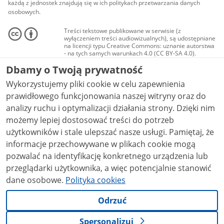
każdą z jednostek znajdują się w ich politykach przetwarzania danych
osobowych.
Treści tekstowe publikowane w serwisie (z
wyłączeniem treści audiowizualnych), są udostępniane
na licencji typu Creative Commons: uznanie autorstwa
- na tych samych warunkach 4.0 (CC BY-SA 4.0).
Materiały audiowizualne, w tym zdjęcia, materiały
Dbamy o Twoją prywatność
audio i wideo, są udostępniane na licencji typu
Creative Commons: uznanie autorstwa użycie
Wykorzystujemy pliki cookie w celu zapewnienia
niekomercyjne - bez utworów zależnych 4.0 (CC BY-
NC-ND 4.0), o ile nie jest to stwierdzone inaczej.
prawidłowego funkcjonowania naszej witryny oraz do
analizy ruchu i optymalizacji działania strony. Dzięki nim
możemy lepiej dostosować treści do potrzeb
użytkowników i stale ulepszać nasze usługi. Pamiętaj, że
informacje przechowywane w plikach cookie mogą
pozwalać na identyfikację konkretnego urządzenia lub
przeglądarki użytkownika, a więc potencjalnie stanowić
dane osobowe.
Polityka cookies
Odrzuć
Spersonalizuj