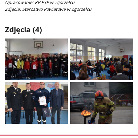
Opracowanie: KP PSP w Zgorzelcu
Zdjęcia: Starostwo Powiatowe w Zgorzelcu
Zdjęcia (4)
Pokaż
Pokaż
zdjęcie
zdjęcie
1
2
z
z
galerii.
galerii.
Pokaż
Pokaż
zdjęcie
zdjęcie