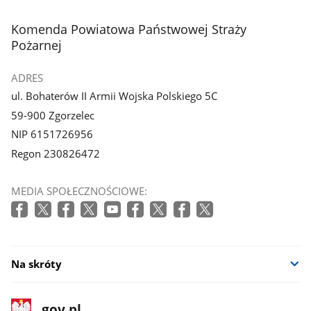
3
4
z
z
stopka
Komenda Powiatowa Państwowej Straży
galerii.
galerii.
Pożarnej
ADRES
ul. Bohaterów II Armii Wojska Polskiego 5C
59-900 Zgorzelec
NIP 6151726956
Regon 230826472
MEDIA SPOŁECZNOŚCIOWE:
Na skróty
stopka
Strona
gov.pl