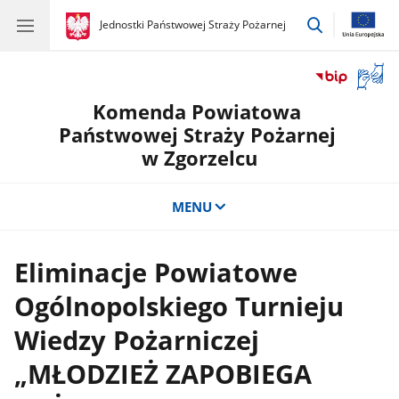
przejdź
gov.pl
Jednostki Państwowej Straży Pożarnej
gov.pl
Jednostki
do
Państwowej
wyszukiwar
Straży
Otwór
Pożarnej
okno
Komenda Powiatowa
z
tłuma
Państwowej Straży Pożarnej
języka
w Zgorzelcu
migow
MENU
Eliminacje Powiatowe
Ogólnopolskiego Turnieju
Wiedzy Pożarniczej
„MŁODZIEŻ ZAPOBIEGA