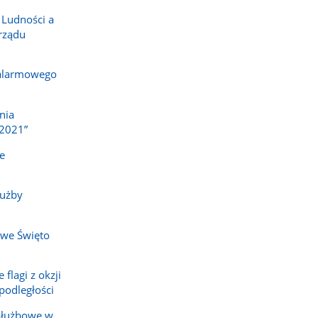
 Ludności a
rządu
 alarmowego
nia
2021”
e
łużby
owe Święto
flagi z okzji
odległości
służbowe w