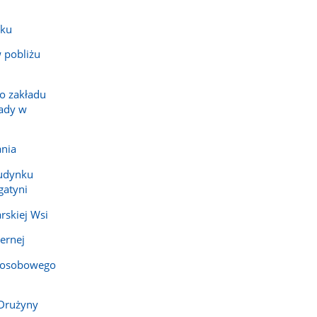
sku
 pobliżu
go zakładu
ady w
ania
budynku
gatyni
rskiej Wsi
ernej
 osobowego
 Drużyny