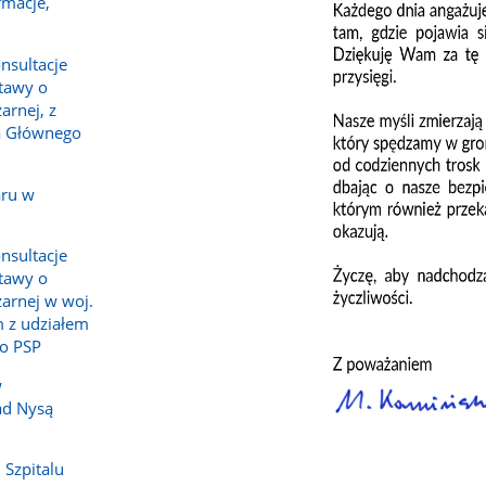
rmacje,
nsultacje
tawy o
arnej, z
a Głównego
aru w
nsultacje
tawy o
żarnej w woj.
 z udziałem
o PSP
w
ad Nysą
 Szpitalu