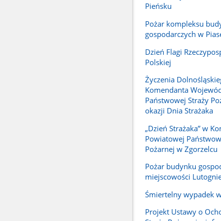
Pieńsku
Pożar kompleksu bu
gospodarczych w Pias
Dzień Flagi Rzeczyposp
Polskiej
Życzenia Dolnośląski
Komendanta Wojewód
Państwowej Straży Poż
okazji Dnia Strażaka
„Dzień Strażaka” w K
Powiatowej Państwowe
Pożarnej w Zgorzelcu
Pożar budynku gospo
miejscowości Lutogni
Śmiertelny wypadek w
Projekt Ustawy o Ocho