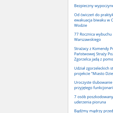
Bezpieczny wypoczyn
Od ćwiczeń do praktyk
ewakuacja biwaku w 
Wodzie
77 Rocznica wybuchu
Warszawskiego
Strażacy z Komendy P
Państwowej Straży Poż
Zgorzelca jadą z pomo
Udział zgorzeleckich 
projekcie "Miasto Dzie
Uroczyste ślubowani
przyjętego funkcjonar
7 osób poszkodowan
uderzenia pioruna
Bądźmy mądrzy przed