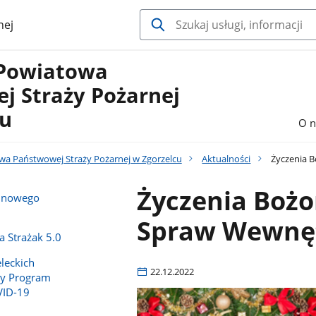
nej
Powiatowa
j Straży Pożarnej
cu
O n
a Państwowej Straży Pożarnej w Zgorzelcu
Aktualności
Życzenia B
Życzenia Boż
e nowego
Spraw Wewnętr
 Strażak 5.0
leckich
22.12.2022
y Program
VID-19