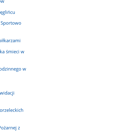
ów
ęglińcu
 Sportowo
piłkarzami
ka śmieci w
rodzinnego w
widacji
orzeleckich
Pożarnej z