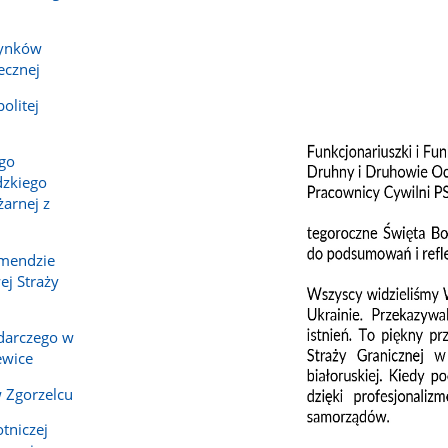
dynków
ecznej
olitej
ego
zkiego
arnej z
omendzie
j Straży
darczego w
ewice
 Zgorzelcu
tniczej