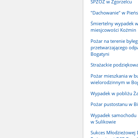
SPZOZ w Zgorzelcu
"Dachowanie" w Pień
Śmiertelny wypadek w
miesjcowości Koźmin
Pożar na terenie byłe
przetwarzającego odp
Bogatyni
Strażackie podziękow
Pożar mieszkania w 
wielorodzinnym w Bo
Wypadek w pobliżu Ża
Pożar pustostanu w Bi
Wypadek samochodu
w Sulikowie
Sukces Młodzieżowej