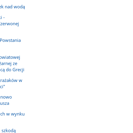
ek nad wodą
i -
Czerwonej
 Powstania
owiatowej
arnej ze
cą do Grecji
strażaków w
ci"
e nowo
iusza
ych w wynku
 szkodą