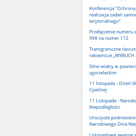
Konferencja "Ochrona
realizacja zadań samo
terytorialnego"
Przełączenie numeru
998 na numer 112
Transgraniczne ćwicze
ratownicze „WYBUCH 
Silne wiatry w powieci
zgorzeleckim
11 listopada - Dzień S
Cywilnej
11 Listopada - Narod
Niepodległości
Uroczyste podniesienie 
Narodowego Dnia Niep
Listopadowe awanse 