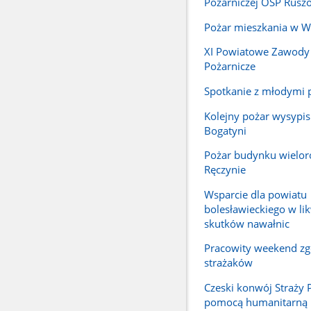
Pożarniczej OSP Rusz
Pożar mieszkania w W
XI Powiatowe Zawody
Pożarnicze
Spotkanie z młodymi 
Kolejny pożar wysypis
Bogatyni
Pożar budynku wielo
Ręczynie
Wsparcie dla powiatu
bolesławieckiego w lik
skutków nawałnic
Pracowity weekend zg
strażaków
Czeski konwój Straży 
pomocą humanitarną