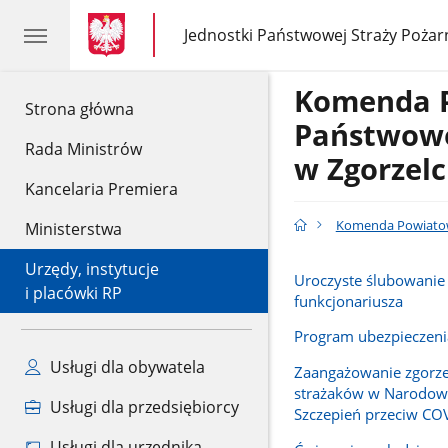
gov.pl
gov.pl
Jednostki Państwowej Straży Pożar
gov.pl
Jednostki
Państwowej
Straży
Komenda 
Pożarnej
gov.pl
Strona główna
Państwowe
Rada Ministrów
w Zgorzel
Kancelaria Premiera
Komenda Powiatow
Ministerstwa
Urzędy, instytucje
Uroczyste ślubowani
i placówki RP
funkcjonariusza
Program ubezpieczenia
Usługi dla obywatela
Zaangażowanie zgorze
strażaków w Narodow
Usługi dla przedsiębiorcy
Szczepień przeciw CO
Usługi dla urzędnika