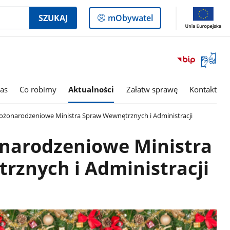
Logowanie
SZUKAJ
mObywatel
do
panelu
Otwórz
okno
z
tłumac
as
Co robimy
Aktualności
Załatw sprawę
Kontakt
języka
migowe
ożonarodzeniowe Ministra Spraw Wewnętrznych i Administracji
onarodzeniowe Ministra
znych i Administracji