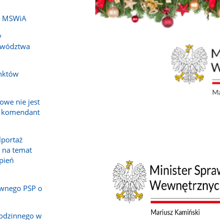
ch MSWiA
y
ewództwa
nktów
owe nie jest
a komendant
lportaż
 na temat
epień
wnego PSP o
rodzinnego w