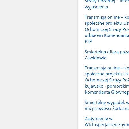
Straży Pożarnej – info
wyjaśnienia
Transmisja online – ko
społeczne projektu Us
Ochotniczej Straży Poż
udziałem Komendant
PSP
Śmiertelna ofiara poż
Zawidowie
Transmisja online – ko
społeczne projektu Us
Ochotniczej Straży Po
kujawsko - pomorskim
Komendanta Główneg
Śmiertelny wypadek 
miejscowości Żarka n
Zadymienie w
Wielospecjalistycznym