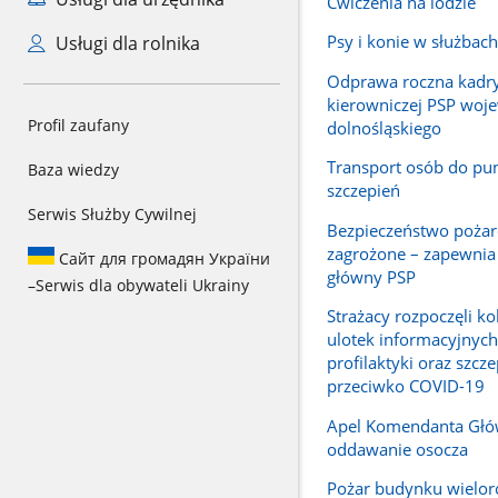
Ćwiczenia na lodzie
Psy i konie w służba
Usługi dla rolnika
Odprawa roczna kadr
kierowniczej PSP woj
Profil zaufany
dolnośląskiego
Transport osób do pu
Baza wiedzy
szczepień
Serwis Służby Cywilnej
Bezpieczeństwo pożar
zagrożone – zapewni
Сайт для громадян України
główny PSP
–
Serwis dla obywateli Ukrainy
Strażacy rozpoczęli ko
ulotek informacyjnych
profilaktyki oraz szcz
przeciwko COVID-19
Apel Komendanta Głó
oddawanie osocza
Pożar budynku wielo