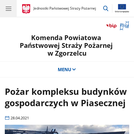
przejdź
gov.pl
Jednostki Państwowej Straży Pożarnej
gov.pl
Jednostki
do
Państwowej
wyszukiwar
Straży
Otwór
Pożarnej
okno
Komenda Powiatowa
z
tłuma
Państwowej Straży Pożarnej
języka
w Zgorzelcu
migow
MENU
Pożar kompleksu budynków
gospodarczych w Piasecznej
28.04.2021