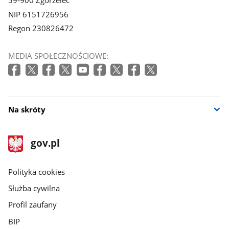
NIP 6151726956
Regon 230826472
MEDIA SPOŁECZNOŚCIOWE:
Na skróty
stopka
Strona
gov.pl
gov.pl
główna
gov.pl
Polityka cookies
Służba cywilna
Profil zaufany
BIP