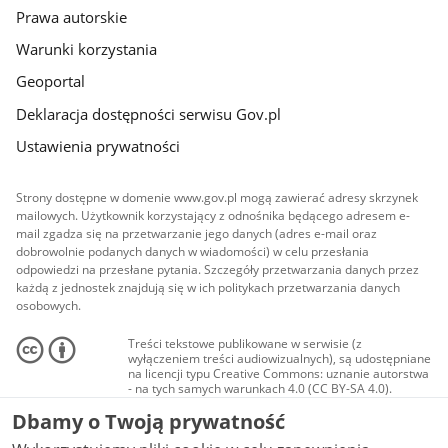
Prawa autorskie
Warunki korzystania
Geoportal
Deklaracja dostępności serwisu Gov.pl
Ustawienia prywatności
Strony dostępne w domenie www.gov.pl mogą zawierać adresy skrzynek
mailowych. Użytkownik korzystający z odnośnika będącego adresem e-
mail zgadza się na przetwarzanie jego danych (adres e-mail oraz
dobrowolnie podanych danych w wiadomości) w celu przesłania
odpowiedzi na przesłane pytania. Szczegóły przetwarzania danych przez
każdą z jednostek znajdują się w ich politykach przetwarzania danych
osobowych.
Treści tekstowe publikowane w serwisie (z
wyłączeniem treści audiowizualnych), są udostępniane
na licencji typu Creative Commons: uznanie autorstwa
- na tych samych warunkach 4.0 (CC BY-SA 4.0).
Materiały audiowizualne, w tym zdjęcia, materiały
Dbamy o Twoją prywatność
audio i wideo, są udostępniane na licencji typu
Creative Commons: uznanie autorstwa użycie