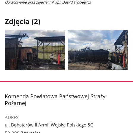
Opracowanie oraz zdjęcia: mł. kpt. Dawid Trociewicz
Zdjęcia (2)
Pokaż
Pokaż
zdjęcie
zdjęcie
1
2
z
z
stopka
Komenda Powiatowa Państwowej Straży
galerii.
galerii.
Pożarnej
ADRES
ul. Bohaterów II Armii Wojska Polskiego 5C
59-900 Zgorzelec