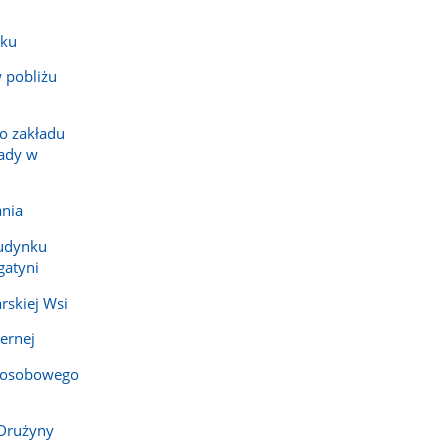
sku
 pobliżu
go zakładu
ady w
ania
budynku
gatyni
rskiej Wsi
ernej
 osobowego
 Drużyny