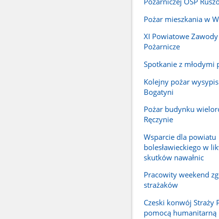
Pożarniczej OSP Rusz
Pożar mieszkania w W
XI Powiatowe Zawody
Pożarnicze
Spotkanie z młodymi 
Kolejny pożar wysypis
Bogatyni
Pożar budynku wielo
Ręczynie
Wsparcie dla powiatu
bolesławieckiego w lik
skutków nawałnic
Pracowity weekend zg
strażaków
Czeski konwój Straży 
pomocą humanitarną