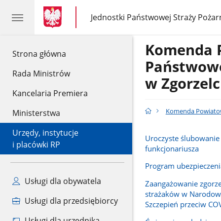
gov.pl
gov.pl
Jednostki Państwowej Straży Pożar
gov.pl
Jednostki
Państwowej
Straży
Komenda 
Pożarnej
gov.pl
Strona główna
Państwowe
Rada Ministrów
w Zgorzel
Kancelaria Premiera
Komenda Powiatow
Ministerstwa
Urzędy, instytucje
Uroczyste ślubowani
i placówki RP
funkcjonariusza
Program ubezpieczenia
Usługi dla obywatela
Zaangażowanie zgorze
strażaków w Narodow
Usługi dla przedsiębiorcy
Szczepień przeciw CO
Usługi dla urzędnika