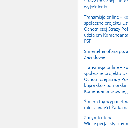
Straży Pożarnej – info
wyjaśnienia
Transmisja online – ko
społeczne projektu Us
Ochotniczej Straży Poż
udziałem Komendant
PSP
Śmiertelna ofiara poż
Zawidowie
Transmisja online – ko
społeczne projektu Us
Ochotniczej Straży Po
kujawsko - pomorskim
Komendanta Główneg
Śmiertelny wypadek 
miejscowości Żarka n
Zadymienie w
Wielospecjalistycznym