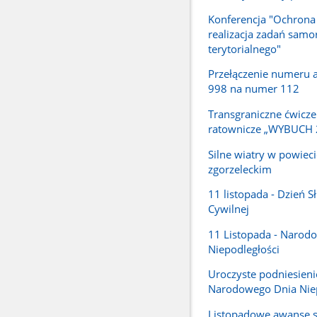
Konferencja "Ochrona
realizacja zadań samo
terytorialnego"
Przełączenie numeru
998 na numer 112
Transgraniczne ćwicze
ratownicze „WYBUCH 
Silne wiatry w powieci
zgorzeleckim
11 listopada - Dzień S
Cywilnej
11 Listopada - Narod
Niepodległości
Uroczyste podniesienie 
Narodowego Dnia Niep
Listopadowe awanse 