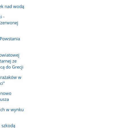
ek nad wodą
i -
Czerwonej
 Powstania
owiatowej
arnej ze
cą do Grecji
strażaków w
ci"
e nowo
iusza
ych w wynku
 szkodą