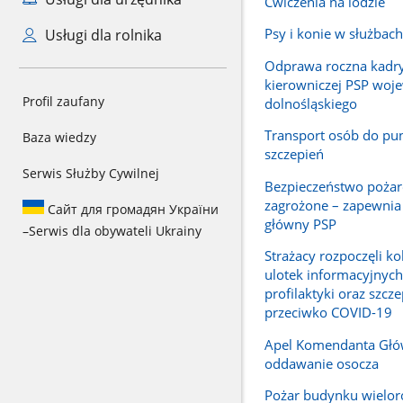
Ćwiczenia na lodzie
Psy i konie w służba
Usługi dla rolnika
Odprawa roczna kadr
kierowniczej PSP woj
Profil zaufany
dolnośląskiego
Transport osób do pu
Baza wiedzy
szczepień
Serwis Służby Cywilnej
Bezpieczeństwo pożar
zagrożone – zapewni
Сайт для громадян України
główny PSP
–
Serwis dla obywateli Ukrainy
Strażacy rozpoczęli ko
ulotek informacyjnych
profilaktyki oraz szcz
przeciwko COVID-19
Apel Komendanta Głó
oddawanie osocza
Pożar budynku wielo