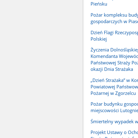
Pieńsku
Pożar kompleksu bu
gospodarczych w Pias
Dzień Flagi Rzeczyposp
Polskiej
Życzenia Dolnośląski
Komendanta Wojewód
Państwowej Straży Poż
okazji Dnia Strażaka
„Dzień Strażaka” w K
Powiatowej Państwowe
Pożarnej w Zgorzelcu
Pożar budynku gospo
miejscowości Lutogni
Śmiertelny wypadek w
Projekt Ustawy o Ocho