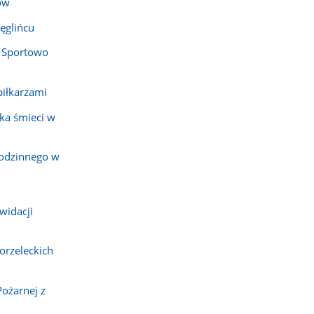
ów
ęglińcu
 Sportowo
piłkarzami
ka śmieci w
rodzinnego w
widacji
orzeleckich
Pożarnej z