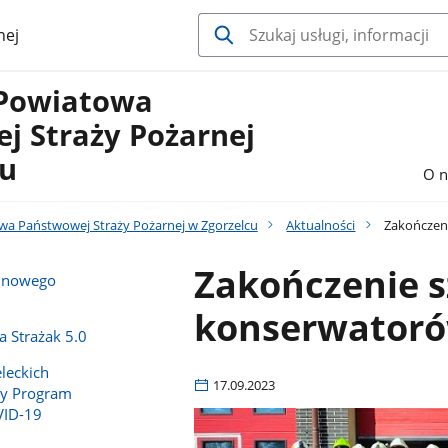
nej
Powiatowa
j Straży Pożarnej
cu
O n
a Państwowej Straży Pożarnej w Zgorzelcu
Aktualności
Zakończen
Zakończenie s
e nowego
konserwator
 Strażak 5.0
leckich
17.09.2023
y Program
VID-19