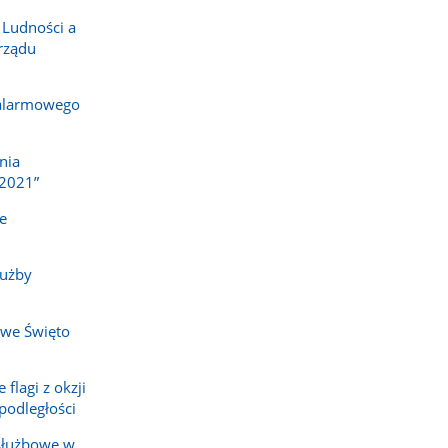
 Ludności a
rządu
 alarmowego
nia
2021”
e
łużby
owe Święto
flagi z okzji
odległości
służbowe w