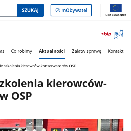
Logowanie
SZUKAJ
mObywatel
do
panelu
Otwórz
okno
z
tłumac
as
Co robimy
Aktualności
Załatw sprawę
Kontakt
języka
migowe
ie szkolenia kierowców-konserwatorów OSP
zkolenia kierowców-
ów OSP