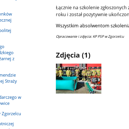
Łącznie na szkolenie zgłoszonych 
dynków
roku i został pozytywnie ukończo
ecznej
Wszystkim absolwentom szkolenia 
olitej
Opracowanie i zdjęcia: KP PSP w Zgorzelcu
ego
zkiego
Zdjęcia (1)
arnej z
omendzie
j Straży
Pokaż
darczego w
zdjęcie
ewice
1
 Zgorzelcu
z
galerii.
tniczej