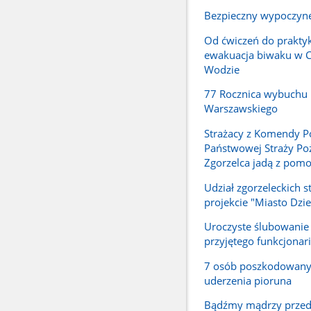
Bezpieczny wypoczyn
Od ćwiczeń do praktyk
ewakuacja biwaku w 
Wodzie
77 Rocznica wybuchu
Warszawskiego
Strażacy z Komendy P
Państwowej Straży Poż
Zgorzelca jadą z pomo
Udział zgorzeleckich 
projekcie "Miasto Dzie
Uroczyste ślubowani
przyjętego funkcjonar
7 osób poszkodowan
uderzenia pioruna
Bądźmy mądrzy przed