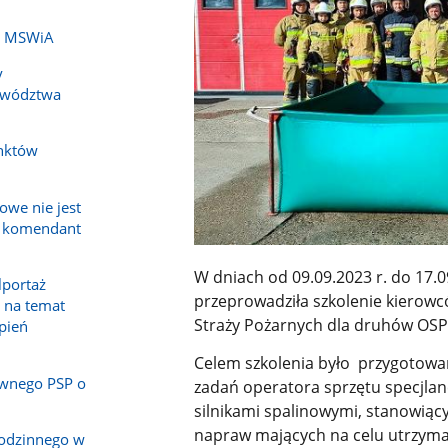
ch MSWiA
y
ewództwa
nktów
owe nie jest
a komendant
W dniach od 09.09.2023 r. do 17
lportaż
przeprowadziła szkolenie kierow
 na temat
Straży Pożarnych dla druhów OSP 
epień
Celem szkolenia było przygotow
wnego PSP o
zadań operatora sprzętu specjla
silnikami spalinowymi, stanowiąc
napraw mających na celu utrzyma
rodzinnego w