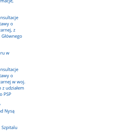
rmacje,
nsultacje
tawy o
arnej, z
a Głównego
aru w
nsultacje
tawy o
żarnej w woj.
 z udziałem
o PSP
w
ad Nysą
 Szpitalu