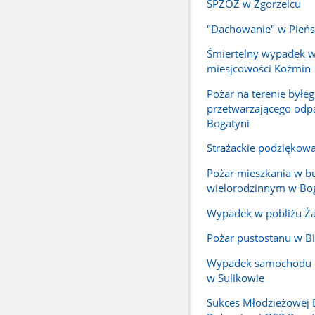
SPZOZ w Zgorzelcu
"Dachowanie" w Pień
Śmiertelny wypadek w
miesjcowości Koźmin
Pożar na terenie byłe
przetwarzającego odp
Bogatyni
Strażackie podziękow
Pożar mieszkania w 
wielorodzinnym w Bo
Wypadek w pobliżu Ża
Pożar pustostanu w Bi
Wypadek samochodu
w Sulikowie
Sukces Młodzieżowej