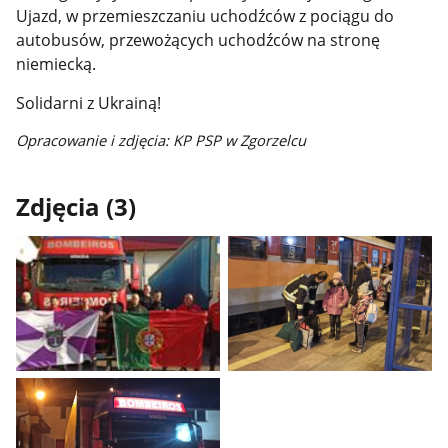
Ujazd, w przemieszczaniu uchodźców z pociągu do
autobusów, przewożących uchodźców na stronę
niemiecką.
Solidarni z Ukrainą!
Opracowanie i zdjęcia: KP PSP w Zgorzelcu
Zdjęcia (3)
Pokaż
Pokaż
zdjęcie
zdjęcie
1
2
z
z