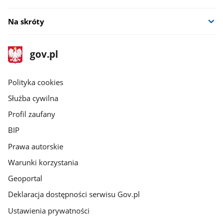
Na skróty
stopka
Strona
gov.pl
gov.pl
główna
gov.pl
Polityka cookies
Służba cywilna
Profil zaufany
BIP
Prawa autorskie
Warunki korzystania
Geoportal
Deklaracja dostępności serwisu Gov.pl
Ustawienia prywatności