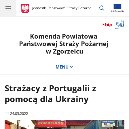
przejdź
gov.pl
Jednostki Państwowej Straży Pożarnej
gov.pl
Jednostki
do
Państwowej
wyszukiwar
Straży
Otwór
Pożarnej
okno
Komenda Powiatowa
z
tłuma
Państwowej Straży Pożarnej
języka
w Zgorzelcu
migow
MENU
Strażacy z Portugalii z
pomocą dla Ukrainy
24.03.2022