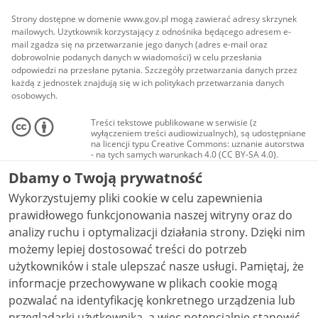
Strony dostępne w domenie www.gov.pl mogą zawierać adresy skrzynek
mailowych. Użytkownik korzystający z odnośnika będącego adresem e-
mail zgadza się na przetwarzanie jego danych (adres e-mail oraz
dobrowolnie podanych danych w wiadomości) w celu przesłania
odpowiedzi na przesłane pytania. Szczegóły przetwarzania danych przez
każdą z jednostek znajdują się w ich politykach przetwarzania danych
osobowych.
Treści tekstowe publikowane w serwisie (z
wyłączeniem treści audiowizualnych), są udostępniane
na licencji typu Creative Commons: uznanie autorstwa
- na tych samych warunkach 4.0 (CC BY-SA 4.0).
Materiały audiowizualne, w tym zdjęcia, materiały
Dbamy o Twoją prywatność
audio i wideo, są udostępniane na licencji typu
Creative Commons: uznanie autorstwa użycie
Wykorzystujemy pliki cookie w celu zapewnienia
niekomercyjne - bez utworów zależnych 4.0 (CC BY-
NC-ND 4.0), o ile nie jest to stwierdzone inaczej.
prawidłowego funkcjonowania naszej witryny oraz do
analizy ruchu i optymalizacji działania strony. Dzięki nim
możemy lepiej dostosować treści do potrzeb
użytkowników i stale ulepszać nasze usługi. Pamiętaj, że
informacje przechowywane w plikach cookie mogą
pozwalać na identyfikację konkretnego urządzenia lub
przeglądarki użytkownika, a więc potencjalnie stanowić