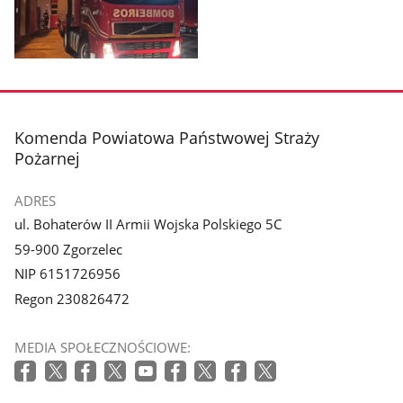
galerii.
galerii.
Pokaż
zdjęcie
3
z
stopka
Komenda Powiatowa Państwowej Straży
galerii.
Pożarnej
ADRES
ul. Bohaterów II Armii Wojska Polskiego 5C
59-900 Zgorzelec
NIP 6151726956
Regon 230826472
MEDIA SPOŁECZNOŚCIOWE: