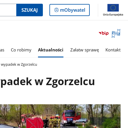
Logowanie
SZUKAJ
mObywatel
do
panelu
Otwórz
okno
z
tłumac
as
Co robimy
Aktualności
Załatw sprawę
Kontakt
języka
migowe
 wypadek w Zgorzelcu
ypadek w Zgorzelcu