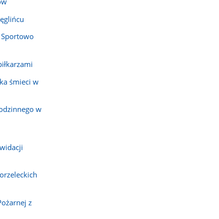
ów
ęglińcu
 Sportowo
piłkarzami
ka śmieci w
rodzinnego w
widacji
orzeleckich
Pożarnej z