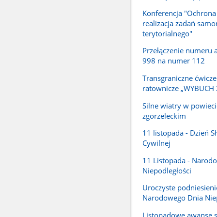
Konferencja "Ochrona
realizacja zadań samo
terytorialnego"
Przełączenie numeru
998 na numer 112
Transgraniczne ćwicze
ratownicze „WYBUCH 
Silne wiatry w powieci
zgorzeleckim
11 listopada - Dzień S
Cywilnej
11 Listopada - Narod
Niepodległości
Uroczyste podniesienie 
Narodowego Dnia Niep
Listopadowe awanse 