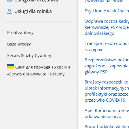
Ćwiczenia na lodzie
Psy i konie w służba
Usługi dla rolnika
Odprawa roczna kadr
kierowniczej PSP woj
Profil zaufany
dolnośląskiego
Transport osób do pu
Baza wiedzy
szczepień
Serwis Służby Cywilnej
Bezpieczeństwo pożar
zagrożone – zapewni
Сайт для громадян України
główny PSP
–
Serwis dla obywateli Ukrainy
Strażacy rozpoczęli ko
ulotek informacyjnych
profilaktyki oraz szcz
przeciwko COVID-19
Apel Komendanta Głó
oddawanie osocza
Pożar budynku wielo