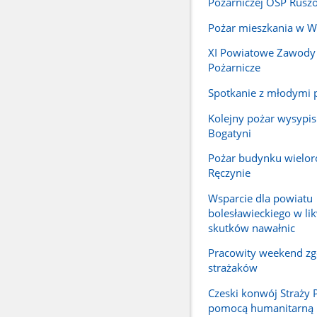
Pożarniczej OSP Rusz
Pożar mieszkania w W
XI Powiatowe Zawody
Pożarnicze
Spotkanie z młodymi 
Kolejny pożar wysypis
Bogatyni
Pożar budynku wielo
Ręczynie
Wsparcie dla powiatu
bolesławieckiego w lik
skutków nawałnic
Pracowity weekend zg
strażaków
Czeski konwój Straży 
pomocą humanitarną