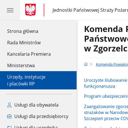
gov.pl
gov.pl
Jednostki Państwowej Straży Pożar
gov.pl
Jednostki
Państwowej
Straży
Komenda 
Pożarnej
gov.pl
Strona główna
Państwowe
Rada Ministrów
w Zgorzel
Kancelaria Premiera
Komenda Powiatow
Ministerstwa
Urzędy, instytucje
Uroczyste ślubowani
i placówki RP
funkcjonariusza
Program ubezpieczenia
Usługi dla obywatela
Zaangażowanie zgorze
strażaków w Narodow
Usługi dla przedsiębiorcy
Szczepień przeciw CO
Usługi dla urzędnika