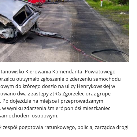
. Stanowisko Kierowania Komendanta Powiatowego
orzelcu otrzymało zgłoszenie o zderzeniu samochodu
wym do którego doszło na ulicy Henrykowskiej w
owano dwa z zastępy z JRG Zgorzelec oraz grupę
 Po dojeździe na miejsce i przeprowadzanym
, w wyniku zdarzenia śmierć poniósł mieszkaniec
cy samochodem osobowym.
espół pogotowia ratunkowego, policja, zarządca drogi