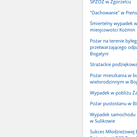
SPZOZ w Zgorzelcu
"Dachowanie" w Pień
Śmiertelny wypadek w
miesjcowości Koźmin
Pożar na terenie byłe
przetwarzającego odp
Bogatyni
Strażackie podziękow
Pożar mieszkania w 
wielorodzinnym w Bo
Wypadek w pobliżu Ża
Pożar pustostanu w Bi
Wypadek samochodu
w Sulikowie
Sukces Młodzieżowej