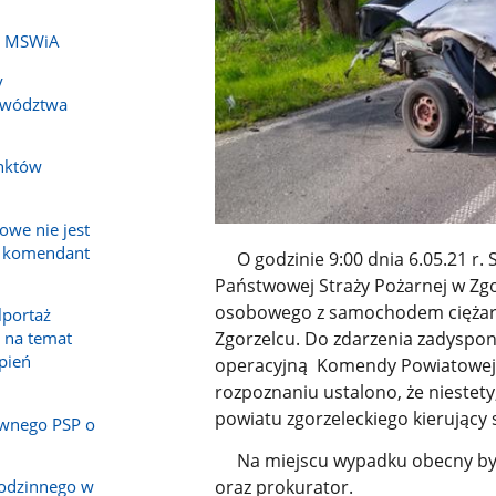
ch MSWiA
y
ewództwa
nktów
owe nie jest
a komendant
O godzinie 9:00 dnia 6.05.21 r
Państwowej Straży Pożarnej w Zg
osobowego z samochodem ciężaro
lportaż
Zgorzelcu. Do zdarzenia zadyspon
 na temat
epień
operacyjną Komendy Powiatowej.
rozpoznaniu ustalono, że niestety
powiatu zgorzeleckiego kierują
wnego PSP o
Na miejscu wypadku obecny był z
oraz prokurator.
rodzinnego w