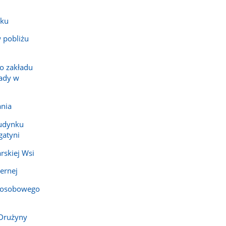
sku
 pobliżu
go zakładu
ady w
ania
budynku
gatyni
rskiej Wsi
ernej
 osobowego
 Drużyny