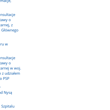
rmacje,
nsultacje
tawy o
arnej, z
a Głównego
aru w
nsultacje
tawy o
żarnej w woj.
 z udziałem
o PSP
w
ad Nysą
 Szpitalu