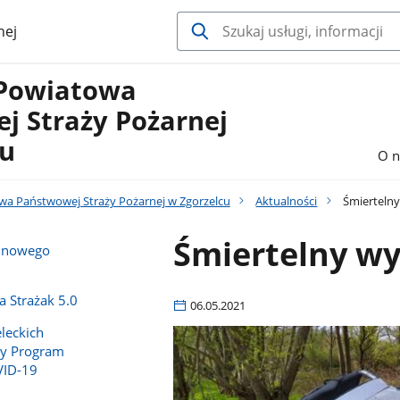
nej
Powiatowa
j Straży Pożarnej
cu
O n
a Państwowej Straży Pożarnej w Zgorzelcu
Aktualności
Śmiertelny
Śmiertelny w
e nowego
 Strażak 5.0
06.05.2021
leckich
y Program
VID-19