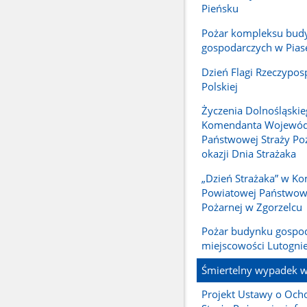
Pieńsku
Pożar kompleksu bu
gospodarczych w Pias
Dzień Flagi Rzeczyposp
Polskiej
Życzenia Dolnośląski
Komendanta Wojewód
Państwowej Straży Poż
okazji Dnia Strażaka
„Dzień Strażaka” w K
Powiatowej Państwowe
Pożarnej w Zgorzelcu
Pożar budynku gospo
miejscowości Lutogni
Śmiertelny wypadek w
Projekt Ustawy o Ocho