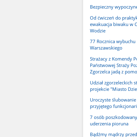
Bezpieczny wypoczyn
Od ćwiczeń do praktyk
ewakuacja biwaku w 
Wodzie
77 Rocznica wybuchu
Warszawskiego
Strażacy z Komendy P
Państwowej Straży Poż
Zgorzelca jadą z pomo
Udział zgorzeleckich 
projekcie "Miasto Dzie
Uroczyste ślubowani
przyjętego funkcjonar
7 osób poszkodowan
uderzenia pioruna
Bądźmy mądrzy przed