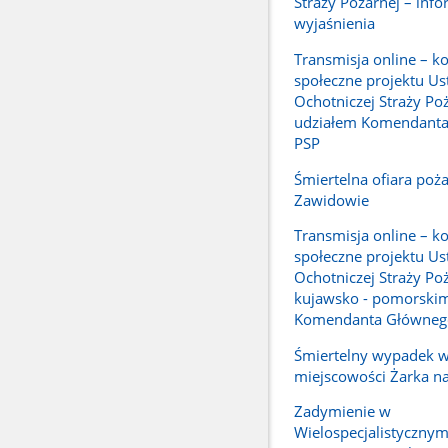
Straży Pożarnej – info
wyjaśnienia
Transmisja online – ko
społeczne projektu Us
Ochotniczej Straży Poż
udziałem Komendant
PSP
Śmiertelna ofiara poż
Zawidowie
Transmisja online – ko
społeczne projektu Us
Ochotniczej Straży Po
kujawsko - pomorskim
Komendanta Główneg
Śmiertelny wypadek 
miejscowości Żarka n
Zadymienie w
Wielospecjalistycznym