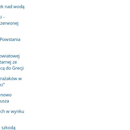
ek nad wodą
i -
Czerwonej
 Powstania
owiatowej
arnej ze
cą do Grecji
strażaków w
ci"
e nowo
iusza
ych w wynku
 szkodą