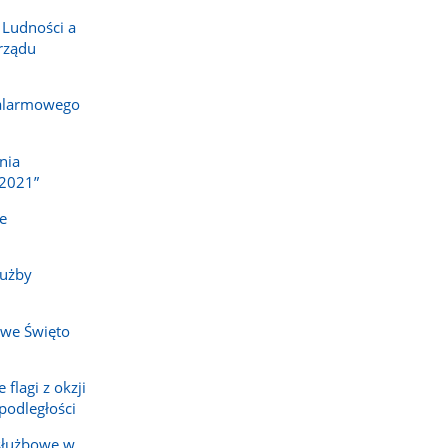
 Ludności a
rządu
 alarmowego
nia
2021”
e
łużby
owe Święto
flagi z okzji
odległości
służbowe w