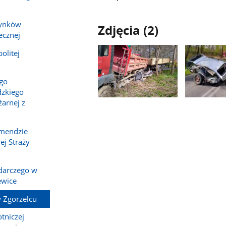
dynków
Zdjęcia (2)
ecznej
olitej
ego
zkiego
Pokaż
Pokaż
arnej z
zdjęcie
zdjęcie
1
2
omendzie
z
z
j Straży
galerii.
galerii.
darczego w
ewice
 Zgorzelcu
tniczej