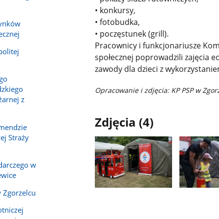
• konkursy,
• fotobudka,
dynków
• poczęstunek (grill).
ecznej
Pracownicy i funkcjonariusze Ko
olitej
społecznej poprowadzili zajęcia e
zawody dla dzieci z wykorzystani
ego
zkiego
Opracowanie i zdjęcia: KP PSP w Zgor
arnej z
Zdjęcia (4)
omendzie
j Straży
darczego w
ewice
Pokaż
Pokaż
 Zgorzelcu
zdjęcie
zdjęcie
tniczej
1
2