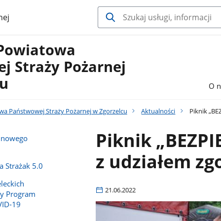
nej
Powiatowa
j Straży Pożarnej
cu
O n
a Państwowej Straży Pożarnej w Zgorzelcu
Aktualności
Piknik „BE
Piknik „BEZP
e nowego
z udziałem zg
 Strażak 5.0
leckich
21.06.2022
y Program
VID-19