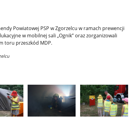
mendy Powiatowej PSP w Zgorzelcu w ramach prewencji
dukacyjne w mobilnej sali „Ognik” oraz zorganizowali
em toru przeszkód MDP.
zelcu
Pokaż
Pokaż
zdjęcie
zdjęcie
3
4