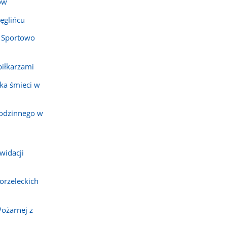
ów
ęglińcu
 Sportowo
piłkarzami
ka śmieci w
rodzinnego w
widacji
orzeleckich
Pożarnej z