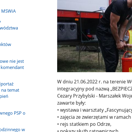
ch MSWiA
y
ewództwa
nktów
owe nie jest
a komendant
W dniu 21.06.2022 r. na terenie 
lportaż
integracyjny pod nazwą „BEZPIE
 na temat
Cezary Przybylski - Marszałek W
epień
zawarte były:
• wystawa i warsztaty „Fascynujący
wnego PSP o
• zajęcia ze zwierzętami w ramach 
• rejs statkiem po Odrze,
rodzinnego w
• pokazy służb ratowniczych,