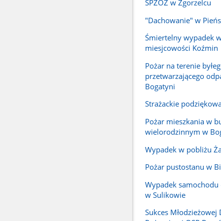
SPZOZ w Zgorzelcu
"Dachowanie" w Pień
Śmiertelny wypadek w
miesjcowości Koźmin
Pożar na terenie byłe
przetwarzającego odp
Bogatyni
Strażackie podziękow
Pożar mieszkania w 
wielorodzinnym w Bo
Wypadek w pobliżu Ża
Pożar pustostanu w Bi
Wypadek samochodu
w Sulikowie
Sukces Młodzieżowej