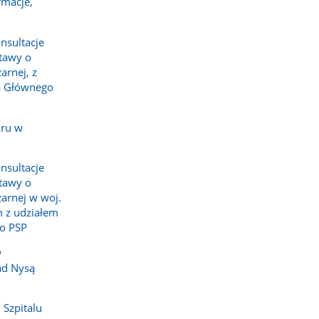
rmacje,
z
z
galerii.
galerii.
nsultacje
tawy o
arnej, z
a Głównego
aru w
nsultacje
tawy o
żarnej w woj.
 z udziałem
o PSP
w
ad Nysą
 Szpitalu