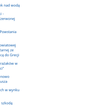
ek nad wodą
i -
Czerwonej
 Powstania
owiatowej
arnej ze
cą do Grecji
strażaków w
ci"
e nowo
iusza
ych w wynku
 szkodą