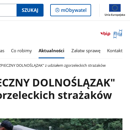
Logowanie
SZUKAJ
mObywatel
do
panelu
Otwórz
okno
z
tłumac
as
Co robimy
Aktualności
Załatw sprawę
Kontakt
języka
migowe
ZPIECZNY DOLNOŚLĄZAK" z udziałem zgorzeleckich strażaków
IECZNY DOLNOŚLĄZAK"
orzeleckich strażaków