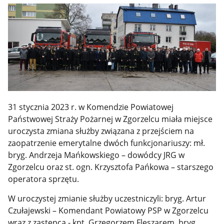
31 stycznia 2023 r. w Komendzie Powiatowej
Państwowej Straży Pożarnej w Zgorzelcu miała miejsce
uroczysta zmiana służby związana z przejściem na
zaopatrzenie emerytalne dwóch funkcjonariuszy: mł.
bryg. Andrzeja Mańkowskiego – dowódcy JRG w
Zgorzelcu oraz st. ogn. Krzysztofa Pańkowa – starszego
operatora sprzętu.
W uroczystej zmianie służby uczestniczyli: bryg. Artur
Czułajewski – Komendant Powiatowy PSP w Zgorzelcu
wraz z zastępcą - kpt. Grzegorzem Fleszarem, bryg.