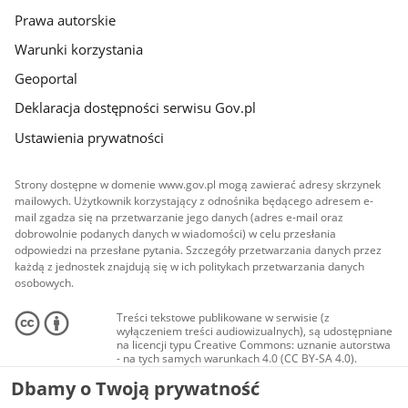
Prawa autorskie
Warunki korzystania
Geoportal
Deklaracja dostępności serwisu Gov.pl
Ustawienia prywatności
Strony dostępne w domenie www.gov.pl mogą zawierać adresy skrzynek
mailowych. Użytkownik korzystający z odnośnika będącego adresem e-
mail zgadza się na przetwarzanie jego danych (adres e-mail oraz
dobrowolnie podanych danych w wiadomości) w celu przesłania
odpowiedzi na przesłane pytania. Szczegóły przetwarzania danych przez
każdą z jednostek znajdują się w ich politykach przetwarzania danych
osobowych.
Treści tekstowe publikowane w serwisie (z
wyłączeniem treści audiowizualnych), są udostępniane
na licencji typu Creative Commons: uznanie autorstwa
- na tych samych warunkach 4.0 (CC BY-SA 4.0).
Materiały audiowizualne, w tym zdjęcia, materiały
Dbamy o Twoją prywatność
audio i wideo, są udostępniane na licencji typu
Creative Commons: uznanie autorstwa użycie