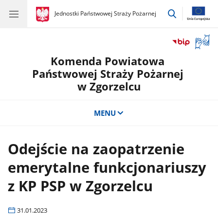
przejdź
gov.pl
Jednostki Państwowej Straży Pożarnej
gov.pl
Jednostki
do
Państwowej
wyszukiwar
Straży
Otwór
Pożarnej
okno
Komenda Powiatowa
z
tłuma
Państwowej Straży Pożarnej
języka
w Zgorzelcu
migow
MENU
Odejście na zaopatrzenie
emerytalne funkcjonariuszy
z KP PSP w Zgorzelcu
31.01.2023