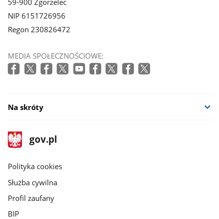
59-900 Zgorzelec
NIP 6151726956
Regon 230826472
MEDIA SPOŁECZNOŚCIOWE:
Na skróty
stopka
Strona
gov.pl
gov.pl
główna
gov.pl
Polityka cookies
Służba cywilna
Profil zaufany
BIP