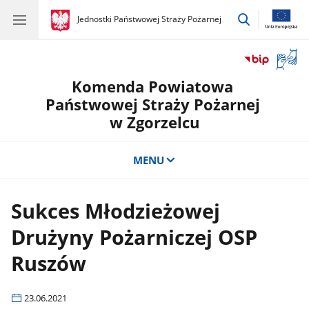
przejdź
gov.pl
Jednostki Państwowej Straży Pożarnej
gov.pl
Jednostki
do
Państwowej
wyszukiwar
Straży
Otwór
Pożarnej
okno
Komenda Powiatowa
z
tłuma
Państwowej Straży Pożarnej
języka
w Zgorzelcu
migow
MENU
Sukces Młodzieżowej
Drużyny Pożarniczej OSP
Ruszów
23.06.2021