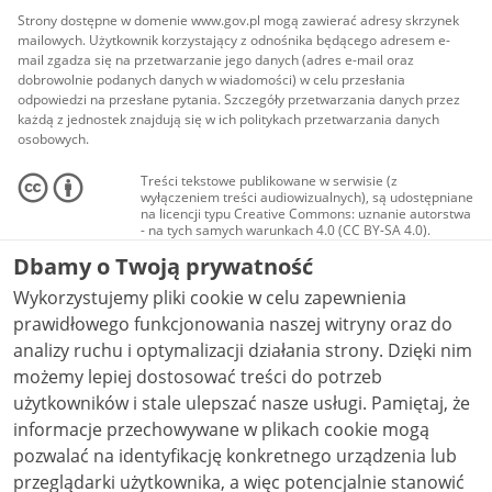
Strony dostępne w domenie www.gov.pl mogą zawierać adresy skrzynek
mailowych. Użytkownik korzystający z odnośnika będącego adresem e-
mail zgadza się na przetwarzanie jego danych (adres e-mail oraz
dobrowolnie podanych danych w wiadomości) w celu przesłania
odpowiedzi na przesłane pytania. Szczegóły przetwarzania danych przez
każdą z jednostek znajdują się w ich politykach przetwarzania danych
osobowych.
Treści tekstowe publikowane w serwisie (z
wyłączeniem treści audiowizualnych), są udostępniane
na licencji typu Creative Commons: uznanie autorstwa
- na tych samych warunkach 4.0 (CC BY-SA 4.0).
Materiały audiowizualne, w tym zdjęcia, materiały
Dbamy o Twoją prywatność
audio i wideo, są udostępniane na licencji typu
Creative Commons: uznanie autorstwa użycie
Wykorzystujemy pliki cookie w celu zapewnienia
niekomercyjne - bez utworów zależnych 4.0 (CC BY-
NC-ND 4.0), o ile nie jest to stwierdzone inaczej.
prawidłowego funkcjonowania naszej witryny oraz do
analizy ruchu i optymalizacji działania strony. Dzięki nim
możemy lepiej dostosować treści do potrzeb
użytkowników i stale ulepszać nasze usługi. Pamiętaj, że
informacje przechowywane w plikach cookie mogą
pozwalać na identyfikację konkretnego urządzenia lub
przeglądarki użytkownika, a więc potencjalnie stanowić