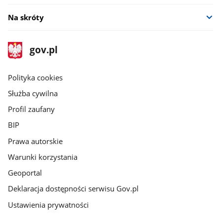
Na skróty
stopka
Strona
gov.pl
gov.pl
główna
gov.pl
Polityka cookies
Służba cywilna
Profil zaufany
BIP
Prawa autorskie
Warunki korzystania
Geoportal
Deklaracja dostępności serwisu Gov.pl
Ustawienia prywatności