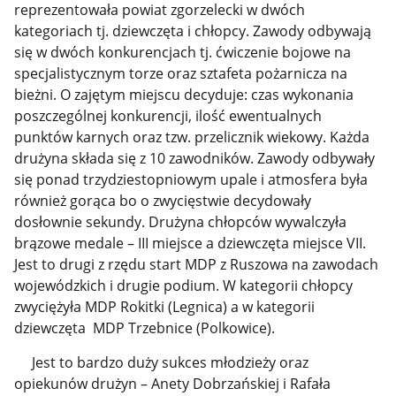
reprezentowała powiat zgorzelecki w dwóch
kategoriach tj. dziewczęta i chłopcy. Zawody odbywają
się w dwóch konkurencjach tj. ćwiczenie bojowe na
specjalistycznym torze oraz sztafeta pożarnicza na
bieżni. O zajętym miejscu decyduje: czas wykonania
poszczególnej konkurencji, ilość ewentualnych
punktów karnych oraz tzw. przelicznik wiekowy. Każda
drużyna składa się z 10 zawodników. Zawody odbywały
się ponad trzydziestopniowym upale i atmosfera była
również gorąca bo o zwycięstwie decydowały
dosłownie sekundy. Drużyna chłopców wywalczyła
brązowe medale – III miejsce a dziewczęta miejsce VII.
Jest to drugi z rzędu start MDP z Ruszowa na zawodach
wojewódzkich i drugie podium. W kategorii chłopcy
zwyciężyła MDP Rokitki (Legnica) a w kategorii
dziewczęta MDP Trzebnice (Polkowice).
Jest to bardzo duży sukces młodzieży oraz
opiekunów drużyn – Anety Dobrzańskiej i Rafała