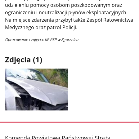
udzieleniu pomocy osobom poszkodowanym oraz
ograniczeniu i neutralizacji płynów eksploatacyjnych.
Na miejsce zdarzenia przybył także Zespół Ratownictwa
Medycznego oraz patrol Policji.
Opracowanie i zdjęcia: KP PSP w Zgorzelcu
Zdjęcia (1)
Pokaż
zdjęcie
1
z
stopka
Komenda Powiatowa Państwowej Straży