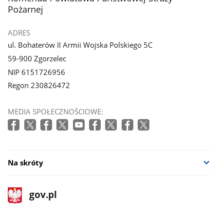
galerii.
Pożarnej
ADRES
ul. Bohaterów II Armii Wojska Polskiego 5C
59-900 Zgorzelec
NIP 6151726956
Regon 230826472
MEDIA SPOŁECZNOŚCIOWE:
Na skróty
stopka
Strona
gov.pl
gov.pl
główna