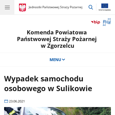
przejdź
gov.pl
Jednostki Państwowej Straży Pożarnej
gov.pl
Jednostki
do
Państwowej
wyszukiwar
Straży
Otwór
Pożarnej
okno
Komenda Powiatowa
z
tłuma
Państwowej Straży Pożarnej
języka
w Zgorzelcu
migow
MENU
Wypadek samochodu
osobowego w Sulikowie
23.06.2021