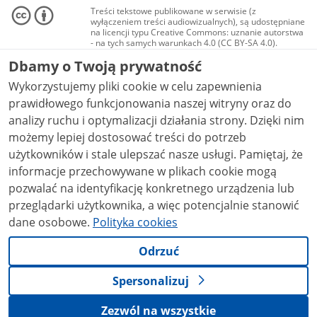
Treści tekstowe publikowane w serwisie (z
wyłączeniem treści audiowizualnych), są udostępniane
na licencji typu Creative Commons: uznanie autorstwa
- na tych samych warunkach 4.0 (CC BY-SA 4.0).
Materiały audiowizualne, w tym zdjęcia, materiały
Dbamy o Twoją prywatność
audio i wideo, są udostępniane na licencji typu
Creative Commons: uznanie autorstwa użycie
Wykorzystujemy pliki cookie w celu zapewnienia
niekomercyjne - bez utworów zależnych 4.0 (CC BY-
NC-ND 4.0), o ile nie jest to stwierdzone inaczej.
prawidłowego funkcjonowania naszej witryny oraz do
analizy ruchu i optymalizacji działania strony. Dzięki nim
możemy lepiej dostosować treści do potrzeb
użytkowników i stale ulepszać nasze usługi. Pamiętaj, że
informacje przechowywane w plikach cookie mogą
pozwalać na identyfikację konkretnego urządzenia lub
przeglądarki użytkownika, a więc potencjalnie stanowić
dane osobowe.
Polityka cookies
Odrzuć
Spersonalizuj
Zezwól na wszystkie