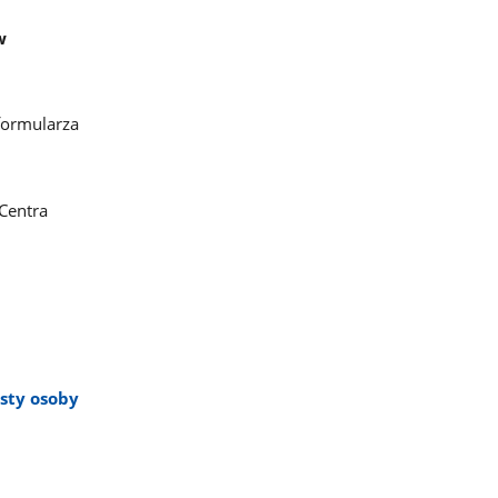
w
formularza
Centra
sty osoby