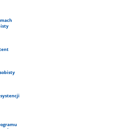
ramach
isty
tent
sobisty
systencji
Programu