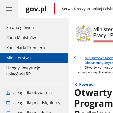
gov.pl
gov.pl
Serwis Rzeczypospolitej Polski
gov.pl
Strona główna
Rada Ministrów
Kancelaria Premiera
Ministerstwa
Ministerstwo Rodzin
Obszar merytorycz
Otwarty konkurs of
Urzędy, instytucje
Pozarządowych – edycj
i placówki RP
Powrót
Otwarty
Usługi dla obywatela
Program
Usługi dla przedsiębiorcy
Usługi dla urzędnika