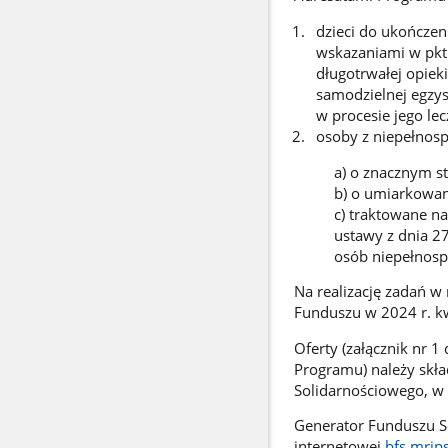
dzieci do ukończen
wskazaniami w pkt 
długotrwałej opiek
samodzielnej egzys
w procesie jego lecz
osoby z niepełnos
a) o znacznym s
b) o umiarkowan
c) traktowane na
ustawy z dnia 27
osób niepełnos
Na realizację zadań w
Funduszu w 2024 r. 
Oferty (załącznik nr 1
Programu) należy skł
Solidarnościowego, w 
Generator Funduszu S
internetowej
bfs.mrips