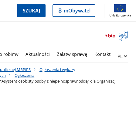
Logowanie
SZUKAJ
mObywatel
do
panelu
Otwórz
okno
z
tłumac
o robimy
Aktualności
Załatw sprawę
Kontakt
Zmień ję
PL
języka
migowe
Publicznej MRPiPS
Ogłoszenia i wykazy
nych
Ogłoszenia
"Asystent osobisty osoby z niepełnosprawnością” dla Organizacji