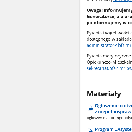
Uwaga! Informujemy r
Generatorze, a o ur
poinformujemy w o
Pytania i wątpliwości
dostępnego w zakładce
administrator@bfs.mri
Pytania merytoryczne
Opiekuńczo-Mieszkalne
sekretariat.bfs@mrips
Materiały
Ogłoszenie o ot
z niepełnospraw
ogloszenie-aoon-ngo-edyc
Program „Asysten