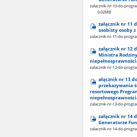
zalacznik-nr-10-do-prog
0.02MB
załącznik nr 11
osobisty osoby 
zalacznik-nr-11-do-progr
załącznik nr 12
Ministra Rodziny
niepełnosprawnością
zalacznik-nr-12-do-prog
ałącznik nr 13 
przekazywania ś
resortowego Program
niepełnosprawnością
zalacznik-nr-13-do-prog
załącznik nr 14 
Generatorze Fun
zalacznik-nr-14-do-progr