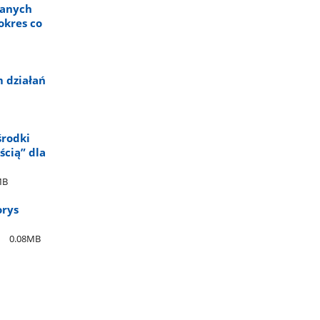
nanych
okres co
m działań
środki
cią” dla
MB
orys
0.08MB