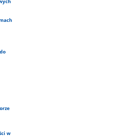
owych
amach
 do
orze
ści w