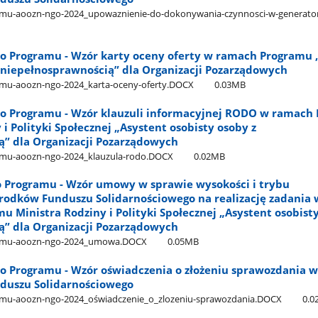
ramu-aoozn-ngo-2024​_upowaznienie-do-dokonywania-czynnosci-w-generat
 do Programu - Wzór karty oceny oferty w ramach Programu 
z niepełnosprawnością” dla Organizacji Pozarządowych
amu-aoozn-ngo-2024​_karta-oceny-oferty.DOCX
0.03MB
 do Programu - Wzór klauzuli informacyjnej RODO w ramach
 i Polityki Społecznej „Asystent osobisty osoby z
” dla Organizacji Pozarządowych
ramu-aoozn-ngo-2024​_klauzula-rodo.DOCX
0.02MB
do Programu - Wzór umowy w sprawie wysokości i trybu
rodków Funduszu Solidarnościowego na realizację zadania
u Ministra Rodziny i Polityki Społecznej „Asystent osobisty
” dla Organizacji Pozarządowych
ramu-aoozn-ngo-2024​_umowa.DOCX
0.05MB
do Programu - Wzór oświadczenia o złożeniu sprawozdania w
duszu Solidarnościowego
amu-aoozn-ngo-2024​_oświadczenie​_o​_zlozeniu-sprawozdania.DOCX
0.0