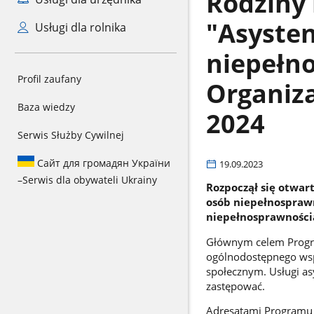
Rodziny 
"Asysten
Usługi dla rolnika
niepełn
Profil zaufany
Organiza
Baza wiedzy
2024
Serwis Służby Cywilnej
Сайт для громадян України
19.09.2023
–
Serwis dla obywateli Ukrainy
Rozpoczął się otwart
osób niepełnospraw
niepełnosprawnością
Głównym celem Progra
ogólnodostępnego wsp
społecznym. Usługi as
zastępować.
Adresatami Programu