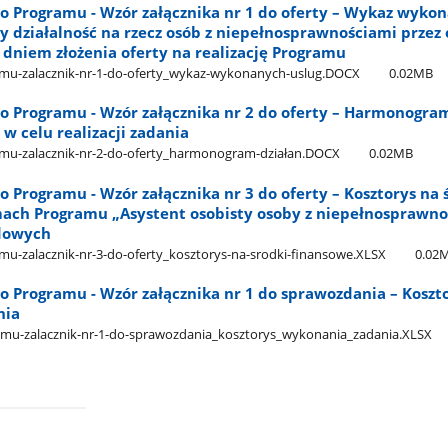
do Programu - Wzór załącznika nr 1 do oferty – Wykaz wyko
y działalność na rzecz osób z niepełnosprawnościami przez 
 dniem złożenia oferty na realizację Programu
amu-zalacznik-nr-1-do-oferty​_wykaz-wykonanych-uslug.DOCX
0.02MB
do Programu - Wzór załącznika nr 2 do oferty – Harmonogra
 celu realizacji zadania
amu-zalacznik-nr-2-do-oferty​_harmonogram-działan.DOCX
0.02MB
do Programu - Wzór załącznika nr 3 do oferty – Kosztorys na 
ach Programu „Asystent osobisty osoby z niepełnosprawnoś
ądowych
mu-zalacznik-nr-3-do-oferty​_kosztorys-na-srodki-finansowe.XLSX
0.02
do Programu - Wzór załącznika nr 1 do sprawozdania – Koszt
nia
ramu-zalacznik-nr-1-do-sprawozdania​_kosztorys​_wykonania​_zadania.XLSX