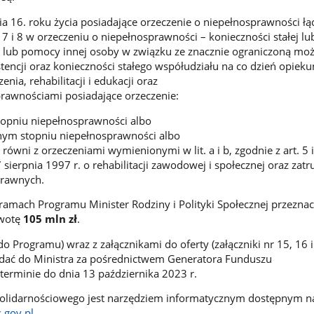
ia 16. roku życia posiadające orzeczenie o niepełnosprawności łą
7 i 8 w orzeczeniu o niepełnosprawności – konieczności stałej lu
i lub pomocy innej osoby w związku ze znacznie ograniczoną moż
tencji oraz konieczności stałego współudziału na co dzień opieku
enia, rehabilitacji i edukacji oraz
prawnościami posiadające orzeczenie:
topniu niepełnosprawności albo
ym stopniu niepełnosprawności albo
 równi z orzeczeniami wymienionymi w lit. a i b, zgodnie z art. 5 i
 sierpnia 1997 r. o rehabilitacji zawodowej i społecznej oraz zat
prawnych.
 ramach Programu Minister Rodziny i Polityki Społecznej przeznac
kwotę
105 mln zł
.
 do Programu) wraz z załącznikami do oferty (załączniki nr 15, 16 
adać do Ministra za pośrednictwem Generatora Funduszu
terminie do dnia 13 października 2023 r.
olidarnościowego jest narzędziem informatycznym dostępnym na
.gov.pl
.