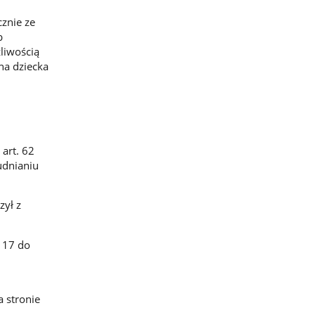
cznie ze
b
liwością
na dziecka
 art. 62
rudnianiu
zył z
i 17 do
 stronie