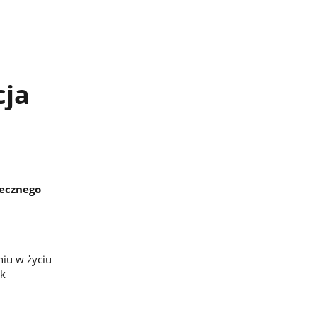
cja
łecznego
iu w życiu
ak