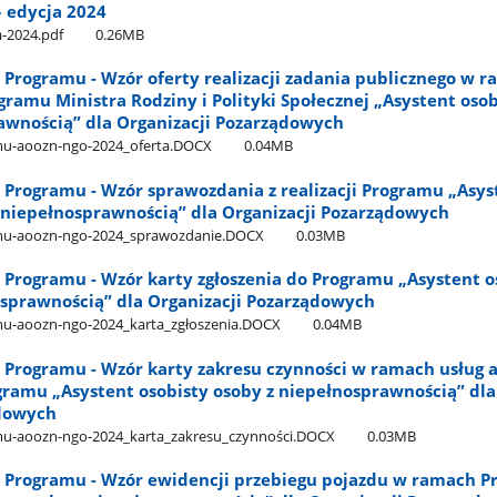
 edycja 2024
-2024.pdf
0.26MB
o Programu - Wzór oferty realizacji zadania publicznego w 
ramu Ministra Rodziny i Polityki Społecznej „Asystent osob
awnością” dla Organizacji Pozarządowych
mu-aoozn-ngo-2024​_oferta.DOCX
0.04MB
o Programu - Wzór sprawozdania z realizacji Programu „Asys
z niepełnosprawnością” dla Organizacji Pozarządowych
amu-aoozn-ngo-2024​_sprawozdanie.DOCX
0.03MB
o Programu - Wzór karty zgłoszenia do Programu „Asystent o
osprawnością” dla Organizacji Pozarządowych
mu-aoozn-ngo-2024​_karta​_zgłoszenia.DOCX
0.04MB
o Programu - Wzór karty zakresu czynności w ramach usług a
gramu „Asystent osobisty osoby z niepełnosprawnością” dla
ądowych
mu-aoozn-ngo-2024​_karta​_zakresu​_czynności.DOCX
0.03MB
do Programu - Wzór ewidencji przebiegu pojazdu w ramach 