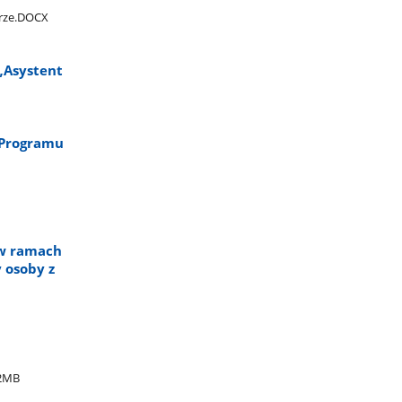
orze.DOCX
„Asystent
 Programu
 w ramach
 osoby z
2MB