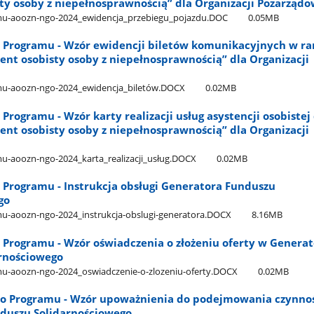
sty osoby z niepełnosprawnością” dla Organizacji Pozarząd
mu-aoozn-ngo-2024​_ewidencja​_przebiegu​_pojazdu.DOC
0.05MB
do Programu - Wzór ewidencji biletów komunikacyjnych w r
nt osobisty osoby z niepełnosprawnością” dla Organizacji
mu-aoozn-ngo-2024​_ewidencja​_biletów.DOCX
0.02MB
 Programu - Wzór karty realizacji usług asystencji osobistej
nt osobisty osoby z niepełnosprawnością” dla Organizacji
u-aoozn-ngo-2024​_karta​_realizacji​_usług.DOCX
0.02MB
o Programu - Instrukcja obsługi Generatora Funduszu
go
mu-aoozn-ngo-2024​_instrukcja-obslugi-generatora.DOCX
8.16MB
o Programu - Wzór oświadczenia o złożeniu oferty w Generat
rnościowego
mu-aoozn-ngo-2024​_oswiadczenie-o-zlozeniu-oferty.DOCX
0.02MB
 do Programu - Wzór upoważnienia do podejmowania czynno
duszu Solidarnościowego