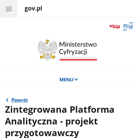
gov.pl
Otwór
okno
z
tłuma
języka
migow
MENU
Powrót
Zintegrowana Platforma
Analityczna - projekt
przygotowawczy