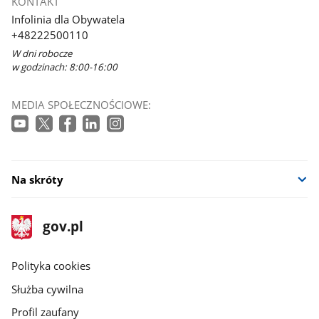
KONTAKT
Infolinia dla Obywatela
+48222500110
W dni robocze
w godzinach: 8:00-16:00
MEDIA SPOŁECZNOŚCIOWE:
Na skróty
stopka
Strona
gov.pl
gov.pl
główna
gov.pl
Polityka cookies
Służba cywilna
Profil zaufany