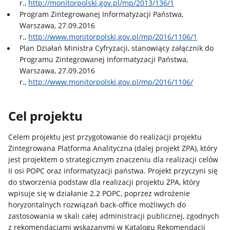
r.,
http://monitorpolski.gov.pl/mp/2013/136/1
Program Zintegrowanej Informatyzacji Państwa,
Warszawa, 27.09.2016
r.,
http://www.monitorpolski.gov.pl/mp/2016/1106/1
Plan Działań Ministra Cyfryzacji, stanowiący załącznik do
Programu Zintegrowanej Informatyzacji Państwa,
Warszawa, 27.09.2016
r.,
http://www.monitorpolski.gov.pl/mp/2016/1106/
Cel projektu
Celem projektu jest przygotowanie do realizacji projektu
Zintegrowana Platforma Analityczna (dalej projekt ZPA), który
jest projektem o strategicznym znaczeniu dla realizacji celów
II osi POPC oraz
informatyzacji państwa. Projekt przyczyni się
do stworzenia podstaw dla realizacji projektu ZPA, który
wpisuje się w działanie 2.2 POPC, poprzez wdrożenie
horyzontalnych rozwiązań back-office możliwych do
zastosowania w skali całej administracji publicznej, zgodnych
z
rekomendacjami wskazanymi w Katalogu Rekomendacji