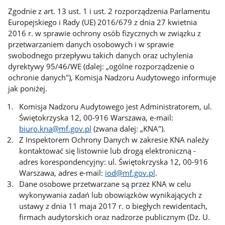
Zgodnie z art. 13 ust. 1 i ust. 2 rozporządzenia Parlamentu
Europejskiego i Rady (UE) 2016/679 z dnia 27 kwietnia
2016 r. w sprawie ochrony osób fizycznych w związku z
przetwarzaniem danych osobowych i w sprawie
swobodnego przepływu takich danych oraz uchylenia
dyrektywy 95/46/WE (dalej: „ogólne rozporządzenie o
ochronie danych"), Komisja Nadzoru Audytowego informuje
jak poniżej.
Komisja Nadzoru Audytowego jest Administratorem, ul.
Świętokrzyska 12, 00-916 Warszawa, e-mail:
biuro.kna@mf.gov.pl
(zwana dalej: „KNA").
Z Inspektorem Ochrony Danych w zakresie KNA należy
kontaktować się listownie lub drogą elektroniczną -
adres korespondencyjny: ul. Świętokrzyska 12, 00-916
Warszawa, adres e-mail:
iod@mf.gov.pl
.
Dane osobowe przetwarzane są przez KNA w celu
wykonywania zadań lub obowiązków wynikających z
ustawy z dnia 11 maja 2017 r. o biegłych rewidentach,
firmach audytorskich oraz nadzorze publicznym (Dz. U.