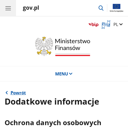
gov.pl
przejdź
do
wyszukiwar
Otwórz
Zmień 
PL
okno
z
tłumaczem
języka
migowego
MENU
Powrót
Dodatkowe informacje
Ochrona danych osobowych