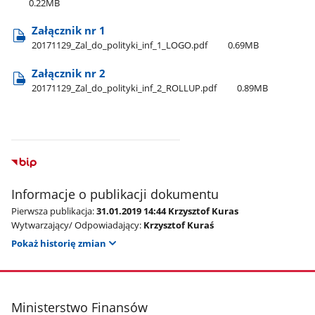
0.22MB
Załącznik nr 1
20171129​_Zal​_do​_polityki​_inf​_1​_LOGO.pdf
0.69MB
Załącznik nr 2
20171129​_Zal​_do​_polityki​_inf​_2​_ROLLUP.pdf
0.89MB
Informacje o publikacji dokumentu
Pierwsza publikacja:
31.01.2019 14:44 Krzysztof Kuras
Wytwarzający/ Odpowiadający:
Krzysztof Kuraś
Pokaż historię zmian
stopka
Ministerstwo Finansów