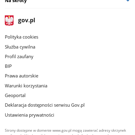
Na skróty
stopka
Strona
gov.pl
gov.pl
główna
gov.pl
Polityka cookies
Służba cywilna
Profil zaufany
BIP
Prawa autorskie
Warunki korzystania
Geoportal
Deklaracja dostępności serwisu Gov.pl
Ustawienia prywatności
Strony dostępne w domenie www.gov.pl mogą zawierać adresy skrzynek