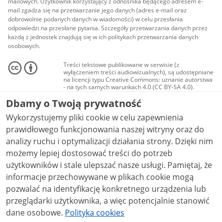
mailowych. Użytkownik korzystający z odnośnika będącego adresem e-
mail zgadza się na przetwarzanie jego danych (adres e-mail oraz
dobrowolnie podanych danych w wiadomości) w celu przesłania
odpowiedzi na przesłane pytania. Szczegóły przetwarzania danych przez
każdą z jednostek znajdują się w ich politykach przetwarzania danych
osobowych.
Treści tekstowe publikowane w serwisie (z
wyłączeniem treści audiowizualnych), są udostępniane
na licencji typu Creative Commons: uznanie autorstwa
- na tych samych warunkach 4.0 (CC BY-SA 4.0).
Materiały audiowizualne, w tym zdjęcia, materiały
Dbamy o Twoją prywatność
audio i wideo, są udostępniane na licencji typu
Creative Commons: uznanie autorstwa użycie
Wykorzystujemy pliki cookie w celu zapewnienia
niekomercyjne - bez utworów zależnych 4.0 (CC BY-
NC-ND 4.0), o ile nie jest to stwierdzone inaczej.
prawidłowego funkcjonowania naszej witryny oraz do
analizy ruchu i optymalizacji działania strony. Dzięki nim
możemy lepiej dostosować treści do potrzeb
użytkowników i stale ulepszać nasze usługi. Pamiętaj, że
informacje przechowywane w plikach cookie mogą
pozwalać na identyfikację konkretnego urządzenia lub
przeglądarki użytkownika, a więc potencjalnie stanowić
dane osobowe.
Polityka cookies