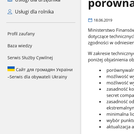
porówna
Usługi dla rolnika
18.06.2019
Ministerstwo Finansó
Profil zaufany
dotyczące techniczny
zgodności w odniesien
Baza wiedzy
W zakresie techniczn
Serwis Służby Cywilnej
poniżej objaśnienia ob
Сайт для громадян України
porównywalno
możliwość w
–
Serwis dla obywateli Ukrainy
możliwość wy
zasadność ko
secret compa
zasadność o
ekstremalnym
minimalna li
wybór punktu
aktualizacja