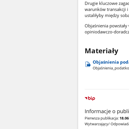
Drugie kluczowe zagad
warunków transakcji 
ustaliłyby między sob
Objaśnienia powstały 
opiniodawczo-doradcz
Materiały
Objaśnienia pod
Objaśnienia​_podatko
Informacje o publ
Pierwsza publikacja:
18.06
Wytwarzający/ Odpowiada