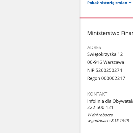
Pokaż historię zmian
stopka
Ministerstwo Fin
ADRES
Świętokrzyska 12
00-916 Warszawa
NIP 5260250274
Regon 000002217
KONTAKT
Infolinia dla Obywatel
222 500 121
W dni robocze
w godzinach: 8:15-16:15