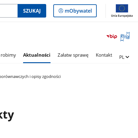
Logowanie
SZUKAJ
mObywatel
do
panelu
Otwórz
okno
z
tłumac
 robimy
Aktualności
Załatw sprawę
Kontakt
Zmień ję
PL
języka
migowe
 porównawczych i opisy zgodności
kty