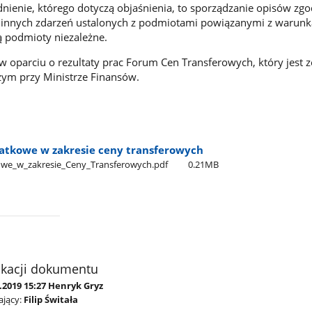
nienie, którego dotyczą objaśnienia, to sporządzanie opisów zgo
i innych zdarzeń ustalonych z podmiotami powiązanymi z warunk
ą podmioty niezależne.
w oparciu o rezultaty prac Forum Cen Transferowych, który jest 
ym przy Ministrze Finansów.
atkowe w zakresie ceny transferowych
we​_w​_zakresie​_Ceny​_Transferowych.pdf
0.21MB
ikacji dokumentu
.2019 15:27 Henryk Gryz
jący:
Filip Świtała