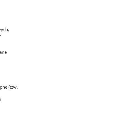
wych,
w
wane
pne (tzw.
i