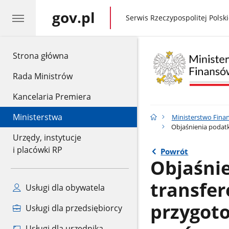
gov.pl
gov.pl
Serwis Rzeczypospolitej Polski
gov.pl
Strona główna
Rada Ministrów
Kancelaria Premiera
Ministerstwa
Ministerstwo Fina
Objaśnienia podatk
Urzędy, instytucje
i placówki RP
Powrót
Objaśni
transfer
Usługi dla obywatela
przygot
Usługi dla przedsiębiorcy
Usługi dla urzędnika