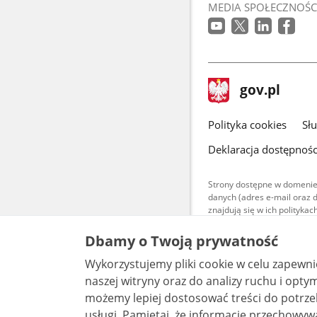
MEDIA SPOŁECZNOŚC
stopka
Strona
gov.pl
gov.pl
główna
gov.pl
Polityka cookies
Sł
Deklaracja dostępnośc
Strony dostępne w domenie
danych (adres e-mail oraz 
znajdują się w ich polityk
Treści teksto
Dbamy o Twoją prywatność
udostępniane
warunkach 4.0
Wykorzystujemy pliki cookie w celu zapewn
są udostępni
bez utworów z
naszej witryny oraz do analizy ruchu i optymalizacj
możemy lepiej dostosować treści do potrzeb
usługi. Pamiętaj, że informacje przechowywane w plikach cookie mogą pozwalać na