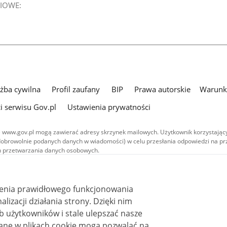
IOWE:
użba cywilna
Profil zaufany
BIP
Prawa autorskie
Warunki
i serwisu Gov.pl
Ustawienia prywatności
 www.gov.pl mogą zawierać adresy skrzynek mailowych. Użytkownik korzystający
dobrowolnie podanych danych w wiadomości) w celu przesłania odpowiedzi na prz
ach przetwarzania danych osobowych.
we publikowane w serwisie (z wyłączeniem treści audiowizualnych), są
 na licencji typu Creative Commons: uznanie autorstwa - na tych samych
 (CC BY-SA 4.0). Materiały audiowizualne, w tym zdjęcia, materiały audio i wideo
ienia prawidłowego funkcjonowania
ane na licencji typu Creative Commons: uznanie autorstwa użycie niekomercyjne 
ależnych 4.0 (CC BY-NC-ND 4.0), o ile nie jest to stwierdzone inaczej.
i działania strony. Dzięki nim
 użytkowników i stale ulepszać nasze