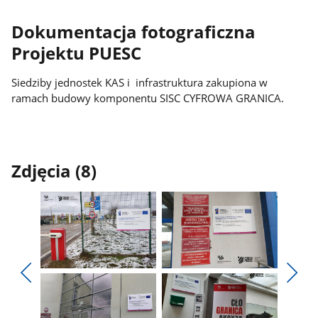
Dokumentacja fotograficzna
Projektu PUESC
Siedziby jednostek KAS i infrastruktura zakupiona w
ramach budowy komponentu SISC CYFROWA GRANICA.
Zdjęcia (8)
Pokaż
Pokaż
zdjęcie
zdjęcie
Pokaż
Poka
1
2
poprzednie
nest