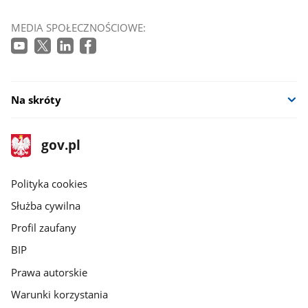
MEDIA SPOŁECZNOŚCIOWE:
Na skróty
stopka
Strona
gov.pl
gov.pl
główna
gov.pl
Polityka cookies
Służba cywilna
Profil zaufany
BIP
Prawa autorskie
Warunki korzystania