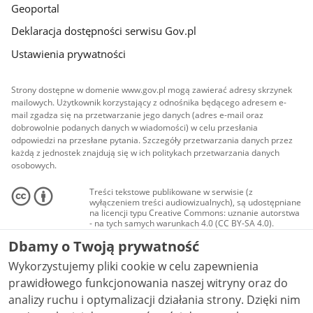
Geoportal
Deklaracja dostępności serwisu Gov.pl
Ustawienia prywatności
Strony dostępne w domenie www.gov.pl mogą zawierać adresy skrzynek
mailowych. Użytkownik korzystający z odnośnika będącego adresem e-
mail zgadza się na przetwarzanie jego danych (adres e-mail oraz
dobrowolnie podanych danych w wiadomości) w celu przesłania
odpowiedzi na przesłane pytania. Szczegóły przetwarzania danych przez
każdą z jednostek znajdują się w ich politykach przetwarzania danych
osobowych.
Treści tekstowe publikowane w serwisie (z
wyłączeniem treści audiowizualnych), są udostępniane
na licencji typu Creative Commons: uznanie autorstwa
- na tych samych warunkach 4.0 (CC BY-SA 4.0).
Materiały audiowizualne, w tym zdjęcia, materiały
Dbamy o Twoją prywatność
audio i wideo, są udostępniane na licencji typu
Creative Commons: uznanie autorstwa użycie
Wykorzystujemy pliki cookie w celu zapewnienia
niekomercyjne - bez utworów zależnych 4.0 (CC BY-
NC-ND 4.0), o ile nie jest to stwierdzone inaczej.
prawidłowego funkcjonowania naszej witryny oraz do
analizy ruchu i optymalizacji działania strony. Dzięki nim