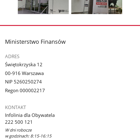
z
z
zdjęcia
zdjęc
galerii.
galerii.
Pokaż
Pokaż
zdjęcie
zdjęcie
3
4
z
z
stopka
Ministerstwo Finansów
galerii.
galerii.
ADRES
Świętokrzyska 12
00-916 Warszawa
NIP 5260250274
Regon 000002217
KONTAKT
Infolinia dla Obywatela
222 500 121
W dni robocze
w godzinach: 8:15-16:15