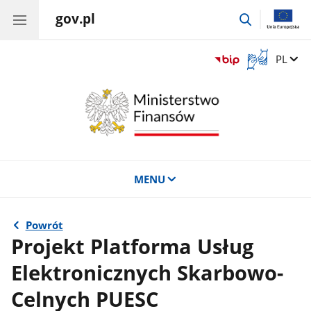
gov.pl
przejdź
do
wyszukiwar
Otwórz
Zmień 
PL
okno
z
tłumaczem
języka
migowego
MENU
Powrót
Projekt Platforma Usług
Elektronicznych Skarbowo-
Celnych PUESC