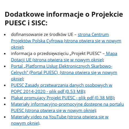
Dodatkowe informacje o Projekcie
PUESC i SISC:
dofinansowanie ze środków UE –
strona Centrum
Projektów Polska Cyfrowa (strona otwiera się w nowym
oknie)
;
informacja o przedsięwzięciu „Projekt PUESC" –
Mapa
Dotacji UE (strona otwiera się w nowym oknie)
;
Portal „Platforma Usług Elektronicznych Skarbowo-
Celnych" (Portal PUESC) (strona otwiera się w nowym
oknie)
;
PUESC Zasady przetwarzania danych osobowych w
POPC 2014-2020 - plik pdf (0.53 MB)
;
Plakat promujący Projekt PUESC - plik pdf (0.38 MB)
;
Materiały informacyjno-promocyjne dostępne na portalu
PUESC (strona otwiera się w nowym oknie)
;
Materiały video na YouTube (strona otwiera się w
nowym oknie)
.