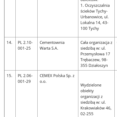
1. Oczyszczalnia
ścieków Tychy-
Urbanowice, ul.
Lokalna 14, 43-
100 Tychy
14.
PL 2.10-
Cementownia
Cała organizacja z
001-25
Warta S.A.
siedzibą w: ul.
Przemysłowa 17
Trębaczew, 98-
355 Działoszyn
15.
PL 2.06-
CEMEX Polska Sp. z
001-29
o.o.
Wydzielone
obiekty
organizacji z
siedzibą w: ul.
Krakowiaków 46,
02-255