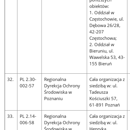
obiektów:
1. Oddział w
Częstochowie, ul.
Dębowa 26/28,
42-207
Częstochowa;
2. Oddział w
Bieruniu, ul.
Wawelska 53, 43-
155 Bieruń
32.
PL 2.30-
Regionalna
Cała organizacja z
002-57
Dyrekcja Ochrony
siedzibą w: ul.
Środowiska w
Tadeusza
Poznaniu
Kościuszki 57,
61-891 Poznań
33.
PL 2.14-
Regionalna
Cała organizacja z
006-58
Dyrekcja Ochrony
siedzibą w: ul.
Środowiska w
Henryka