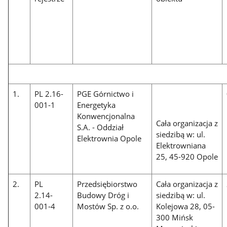
1.
PL 2.16-
PGE Górnictwo i
001-1
Energetyka
Konwencjonalna
Cała organizacja z
S.A. - Oddział
siedzibą w: ul.
Elektrownia Opole
Elektrowniana
25, 45-920 Opole
2.
PL
Przedsiębiorstwo
Cała organizacja z
2.14-
Budowy Dróg i
siedzibą w: ul.
001-4
Mostów Sp. z o.o.
Kolejowa 28, 05-
300 Mińsk