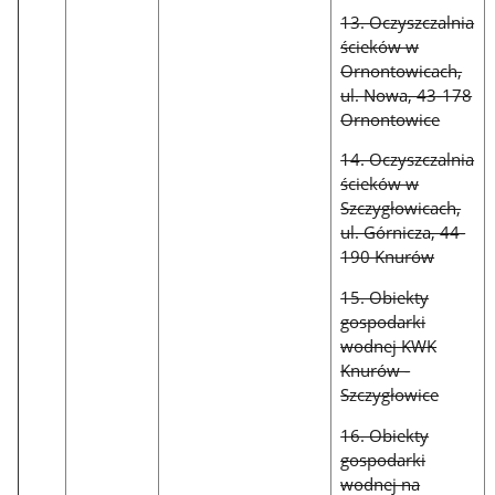
13. Oczyszczalnia
ścieków w
Ornontowicach,
ul. Nowa, 43-178
Ornontowice
14. Oczyszczalnia
ścieków w
Szczygłowicach,
ul. Górnicza, 44-
190 Knurów
15. Obiekty
gospodarki
wodnej KWK
Knurów -
Szczygłowice
16. Obiekty
gospodarki
wodnej na