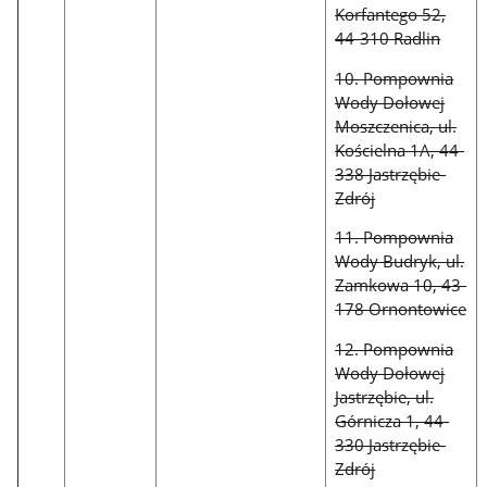
Korfantego 52,
44-310 Radlin
10. Pompownia
Wody Dołowej
Moszczenica, ul.
Kościelna 1A, 44-
338 Jastrzębie-
Zdrój
11. Pompownia
Wody Budryk, ul.
Zamkowa 10, 43-
178 Ornontowice
12. Pompownia
Wody Dołowej
Jastrzębie, ul.
Górnicza 1, 44-
330 Jastrzębie-
Zdrój