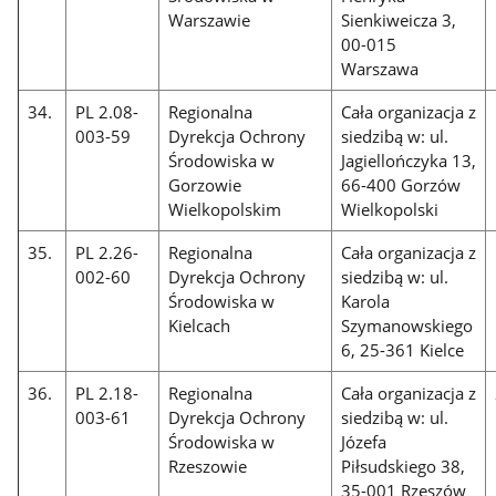
Warszawie
Sienkiweicza 3,
00-015
Warszawa
34.
PL 2.08-
Regionalna
Cała organizacja z
003-59
Dyrekcja Ochrony
siedzibą w: ul.
Środowiska w
Jagiellończyka 13,
Gorzowie
66-400 Gorzów
Wielkopolskim
Wielkopolski
35.
PL 2.26-
Regionalna
Cała organizacja z
002-60
Dyrekcja Ochrony
siedzibą w: ul.
Środowiska w
Karola
Kielcach
Szymanowskiego
6, 25-361 Kielce
36.
PL 2.18-
Regionalna
Cała organizacja z
003-61
Dyrekcja Ochrony
siedzibą w: ul.
Środowiska w
Józefa
Rzeszowie
Piłsudskiego 38,
35-001 Rzeszów