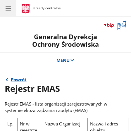
gov.pl
Urzędy centralne
gov.pl
Urzędy
centralne
Otwór
okno
Generalna Dyrekcja
z
tłuma
Ochrony Środowiska
języka
migow
MENU
Powrót
Rejestr EMAS
Rejestr EMAS - lista organizacji zarejestrowanych w
systemie ekozarządzania i audytu (EMAS)
Lp.
Nr w
Nazwa Organizacji
Nazwa i adres
rejestrze
obiektu