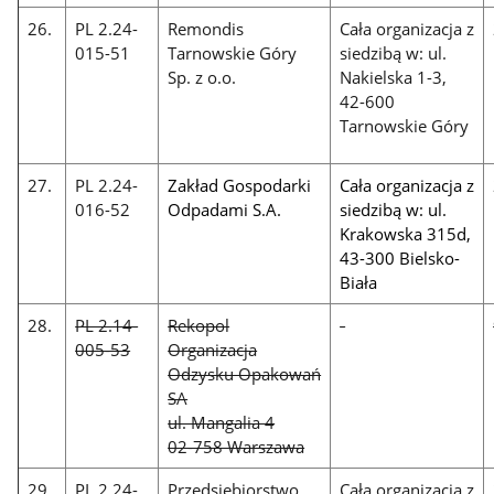
26.
PL 2.24-
Remondis
Cała organizacja z
015-51
Tarnowskie Góry
siedzibą w: ul.
Sp. z o.o.
Nakielska 1-3,
42-600
Tarnowskie Góry
27.
PL 2.24-
Zakład Gospodarki
Cała organizacja z
016-52
Odpadami S.A.
siedzibą w: ul.
Krakowska 315d,
43-300 Bielsko-
Biała
28.
PL 2.14-
Rekopol
-
005-53
Organizacja
Odzysku Opakowań
SA
ul. Mangalia 4
02-758 Warszawa
29.
PL 2.24-
Przedsiębiorstwo
Cała organizacja z