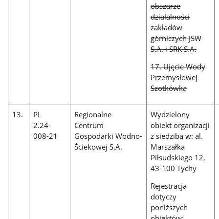
obszarze
działalności
zakładów
górniczych JSW
S.A. i SRK S.A.
17. Ujęcie Wody
Przemysłowej
Szotkówka
13.
PL
Regionalne
Wydzielony
2.24-
Centrum
obiekt organizacji
008-21
Gospodarki Wodno-
z siedzibą w: al.
Ściekowej S.A.
Marszałka
Piłsudskiego 12,
43-100 Tychy
Rejestracja
dotyczy
poniższych
obiektów: