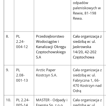
odpadów
paleniskowych w
Rewie, 81-198
Rewa.
8.
PL
Przedsiębiorstwo
Cała organizacja z
2.24-
Wodociągów i
siedzibą w: ul.
004-12
Kanalizacji
Okręgu
Jaskrowska
Częstochowskiego
14/20, 42-202
S.A
Częstochowa
9.
PL
Arctic Paper
Cała organizacja z
2.08-
Kostrzyn S.A.
siedzibą w: ul.
001-13
Fabryczna 1, 66-
470 Kostrzyn nad
Odrą
10.
PL 2.24-
MASTER - Odpady i
Cała organizacja z
005-14
Energia Sp. z o.o.
siedzibą w: ul.