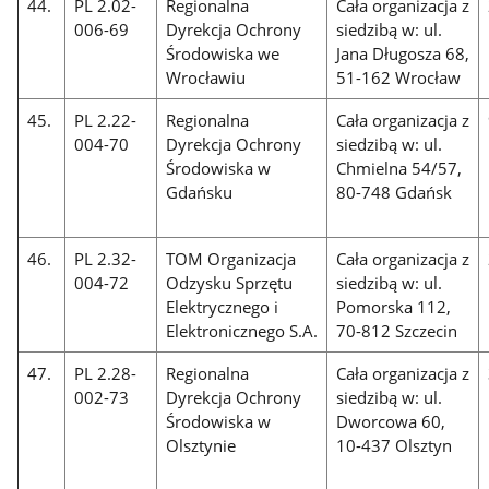
44.
PL 2.02-
Regionalna
Cała organizacja z
006-69
Dyrekcja Ochrony
siedzibą w: ul.
Środowiska we
Jana Długosza 68,
Wrocławiu
51-162 Wrocław
45.
PL 2.22-
Regionalna
Cała organizacja z
004-70
Dyrekcja Ochrony
siedzibą w: ul.
Środowiska w
Chmielna 54/57,
Gdańsku
80-748 Gdańsk
46.
PL 2.32-
TOM Organizacja
Cała organizacja z
004-72
Odzysku Sprzętu
siedzibą w: ul.
Elektrycznego i
Pomorska 112,
Elektronicznego S.A.
70-812 Szczecin
47.
PL 2.28-
Regionalna
Cała organizacja z
002-73
Dyrekcja Ochrony
siedzibą w: ul.
Środowiska w
Dworcowa 60,
Olsztynie
10-437 Olsztyn