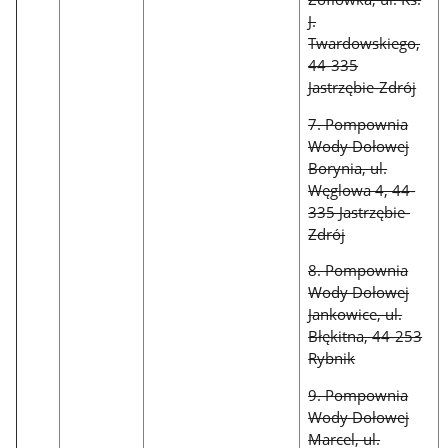
J.
Twardowskiego,
44-335
Jastrzębie-Zdrój
7. Pompownia
Wody Dołowej
Borynia, ul.
Węglowa 4, 44-
335 Jastrzębie-
Zdrój
8. Pompownia
Wody Dołowej
Jankowice, ul.
Błękitna, 44-253
Rybnik
9. Pompownia
Wody Dołowej
Marcel, ul.