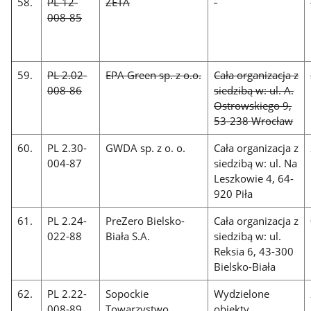
58.
PL 12-
ZETA
-
008-85
59.
PL 2.02-
EPA Green sp. z o.o.
Cała organizacja z
008-86
siedzibą w: ul. A.
Ostrowskiego 9,
53-238 Wrocław
60.
PL 2.30-
GWDA sp. z o. o.
Cała organizacja z
004-87
siedzibą w: ul. Na
Leszkowie 4, 64-
920 Piła
61.
PL 2.24-
PreZero Bielsko-
Cała organizacja z
022-88
Biała S.A.
siedzibą w: ul.
Reksia 6, 43-300
Bielsko-Biała
62.
PL 2.22-
Sopockie
Wydzielone
008-89
Towarzystwo
obiekty