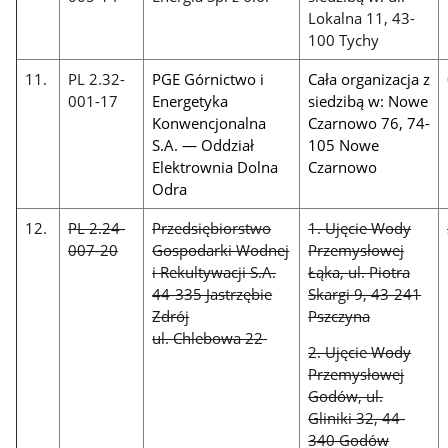
Lokalna 11, 43-
100 Tychy
11.
PL 2.32-
PGE Górnictwo i
Cała organizacja z
001-17
Energetyka
siedzibą w: Nowe
Konwencjonalna
Czarnowo 76, 74-
S.A. — Oddział
105 Nowe
Elektrownia Dolna
Czarnowo
Odra
12.
PL 2.24-
Przedsiębiorstwo
1. Ujęcie Wody
007-20
Gospodarki Wodnej
Przemysłowej
i Rekultywacji S.A.
Łąka, ul. Piotra
44-335 Jastrzębie
Skargi 9, 43-241
Zdrój
Pszczyna
ul. Chlebowa 22
2. Ujęcie Wody
Przemysłowej
Godów, ul.
Gliniki 32, 44-
340 Godów