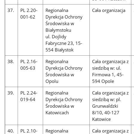
37.
PL 2.20-
Regionalna
Cała organizacja
001-62
Dyrekcja Ochrony
Środowiska w
Białymstoku
ul. Dojlidy
Fabryczne 23, 15-
554 Białystok
38.
PL 2.16-
Regionalna
Cała organizacja z
005-63
Dyrekcja Ochrony
siedzibą w: ul.
Środowiska w
Firmowa 1, 45-
Opolu
594 Opole
39.
PL 2.24-
Regionalna
Cała organizacja z
019-64
Dyrekcja Ochrony
siedzibą w: pl.
Środowiska w
Grunwaldzki
Katowicach
8/10, 40-127
Katowice
40.
PL 2.10-
Regionalna
Cała organizacja z