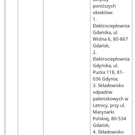
poniższych
obiektów:
1.
Elektrociepłownia
Gdańska, ul.
Wiślna 6, 80-867
Gdańsk;
2.
Elektrociepłownia
Gdyńska, ul.
Pucka 118, 81-
036 Gdynia;
3. Składowisko
odpadów
paleniskowych w
Letnicy, przy ul.
Marynarki
Polskiej, 80-534
Gdańsk;
4. Składowisko