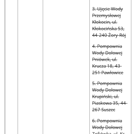
3. Ujęcie Wody
Przemysłowej
Kłokocin, ul.
Kłokocińska 53,
44-240 Żory-Rój
4. Pompownia
Wody Dołowej
Pniówek, ul.
Krucza 18, 43-
251 Pawłowice
5. Pompownia
Wody Dołowej
Krupiński, ul.
Piaskowa 35, 44-
267 Suszec
6. Pompownia
Wody Dołowej
Zofiówka, ul. Ks.