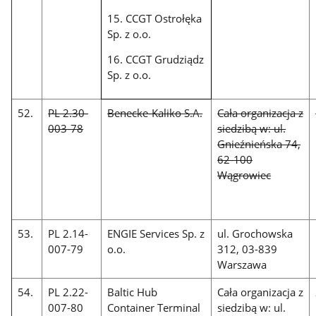
15. CCGT Ostrołęka
Sp. z o.o.
16. CCGT Grudziądz
Sp. z o.o.
52.
PL 2.30-
Benecke-Kaliko S.A.
Cała organizacja z
003-78
siedzibą w: ul.
Gnieźnieńska 74,
62-100
Wągrowiec
53.
PL 2.14-
ENGIE Services Sp. z
ul. Grochowska
007-79
o.o.
312, 03-839
Warszawa
54.
PL 2.22-
Baltic Hub
Cała organizacja z
007-80
Container Terminal
siedzibą w: ul.