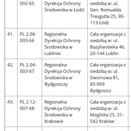
002-65
Dyrekcja Ochrony
siedzibą w: ul.
Środowiska w Łodzi
Gen. Romualda
Traugutta 25, 90-
113 Łódź
41.
PL 2.06-
Regionalna
Cała organizacja z
003-66
Dyrekcja Ochrony
siedzibą w: ul.
Środowiska w
Bazylianówka 46,
Lublinie
20-144 Lublin
42.
PL 2.04-
Regionalna
Cała organizacja z
003-67
Dyrekcja Ochrony
siedzibą w: ul.
Środowiska w
Dworcowa 81,
Bydgoszczy
85-009
Bydgoszcz
43.
PL 2.12-
Regionalna
Cała organizacja z
007-68
Dyrekcja Ochrony
siedzibą w: ul.
Środowiska w
Mogilska 25, 31-
Krakowie
542 Kraków