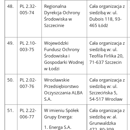
48.
PL 2.32-
Regionalna
Cała organizacja z
005-74
Dyrekcja Ochrony
siedzibą w: ul.
Środowiska w
Dubois 118, 93-
Szczecinie
465 Łódź
49.
PL 2.10-
Wojewódzki
Cała organizacja z
003-75
Fundusz Ochrony
siedzibą w: ul.
Środowiska i
Teofila Firlika 20,
Gospodarki Wodnej
71-637 Szczecin
w Łodzi
50.
PL 2.02-
Wrocławskie
Cała organizacja z
007-76
Przedsiębiorstwo
siedzibą w: ul.
Oczyszczania ALBA
Szczecińska 5,
S.A. ​​
54-517 Wrocław
51.
PL 2.22-
W imieniu Spółek
Cała organizacja z
006-77
Grupy Energa:
siedzibą w: al.
Grunwaldzka
1. Energa S.A.
472, 80-309