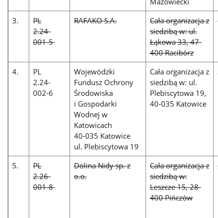
Mazowiecki
3.
PL
RAFAKO S.A.
Cała organizacja z
2.24-
siedzibą w: ul.
001-5
Łąkowa 33, 47-
400 Racibórz
4.
PL
Wojewódzki
Cała organizacja z
2.24-
Fundusz Ochrony
siedzibą w: ul.
002-6
Środowiska
Plebiscytowa 19,
i Gospodarki
40-035 Katowice
Wodnej w
Katowicach
40-035 Katowice
ul. Plebiscytowa 19
5.
PL
Dolina Nidy sp. z
Cała organizacja z
2.26-
o.o.
siedzibą w:
001-8
Leszcze 15, 28-
400 Pińczów