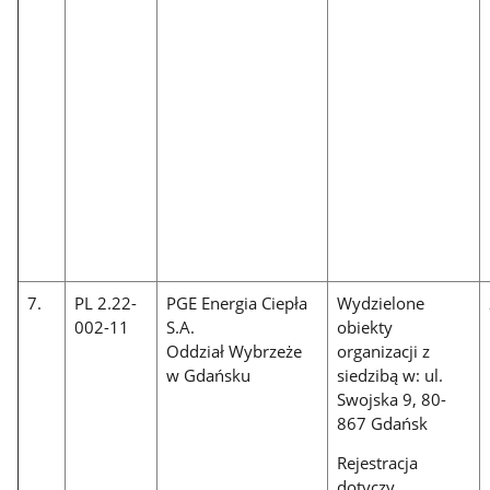
7.
PL 2.22-
PGE Energia Ciepła
Wydzielone
002-11
S.A.
obiekty
Oddział Wybrzeże
organizacji z
w Gdańsku
siedzibą w: ul.
Swojska 9, 80-
867 Gdańsk
Rejestracja
dotyczy