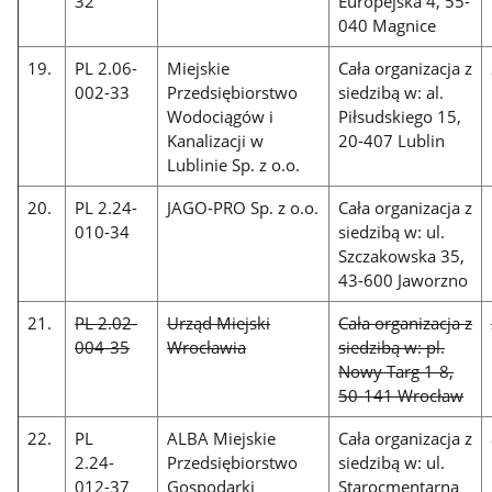
32
Europejska 4, 55-
040 Magnice
19.
PL 2.06-
Miejskie
Cała organizacja z
002-33
Przedsiębiorstwo
siedzibą w: al.
Wodociągów i
Piłsudskiego 15,
Kanalizacji w
20-407 Lublin
Lublinie Sp. z o.o.
20.
PL 2.24-
JAGO-PRO Sp. z o.o.
Cała organizacja z
010-34
siedzibą w: ul.
Szczakowska 35,
43-600 Jaworzno
21.
PL 2.02-
Urząd Miejski
Cała organizacja z
004-35
Wrocławia
siedzibą w: pl.
Nowy Targ 1-8,
50-141 Wrocław
22.
PL
ALBA Miejskie
Cała organizacja z
2.24-
Przedsiębiorstwo
siedzibą w: ul.
012-37
Gospodarki
Starocmentarna