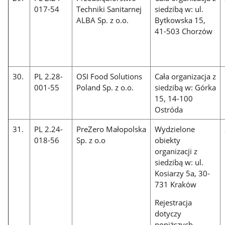
017-54
Techniki Sanitarnej
siedzibą w: ul.
ALBA Sp. z o.o.
Bytkowska 15,
41-503 Chorzów
30.
PL 2.28-
OSI Food Solutions
Cała organizacja z
001-55
Poland Sp. z o.o.
siedzibą w: Górka
15, 14-100
Ostróda
31.
PL 2.24-
PreZero Małopolska
Wydzielone
018-56
Sp. z o.o
obiekty
organizacji z
siedzibą w: ul.
Kosiarzy 5a, 30-
731 Kraków
Rejestracja
dotyczy
poniższych