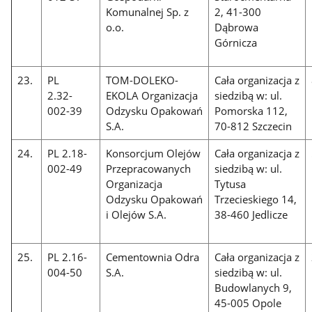
Komunalnej Sp. z
2, 41-300
o.o.
Dąbrowa
Górnicza
23.
PL
TOM-DOLEKO-
Cała organizacja z
2.32-
EKOLA Organizacja
siedzibą w: ul.
002-39
Odzysku Opakowań
Pomorska 112,
S.A.
70-812 Szczecin
24.
PL 2.18-
Konsorcjum Olejów
Cała organizacja z
002-49
Przepracowanych
siedzibą w: ul.
Organizacja
Tytusa
Odzysku Opakowań
Trzecieskiego 14,
i Olejów S.A.
38-460 Jedlicze
25.
PL 2.16-
Cementownia Odra
Cała organizacja z
004-50
S.A.
siedzibą w: ul.
Budowlanych 9,
45-005 Opole