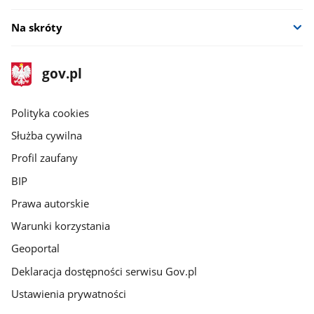
Na skróty
stopka
Strona
gov.pl
gov.pl
główna
gov.pl
Polityka cookies
Służba cywilna
Profil zaufany
BIP
Prawa autorskie
Warunki korzystania
Geoportal
Deklaracja dostępności serwisu Gov.pl
Ustawienia prywatności