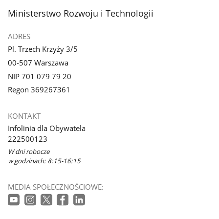
stopka
Ministerstwo Rozwoju i Technologii
ADRES
Pl. Trzech Krzyży 3/5
00-507 Warszawa
NIP 701 079 79 20
Regon 369267361
KONTAKT
Infolinia dla Obywatela
222500123
W dni robocze
w godzinach: 8:15-16:15
MEDIA SPOŁECZNOŚCIOWE: