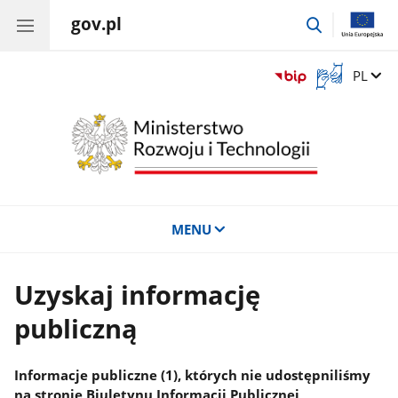
gov.pl
przejdź
do
wyszukiwar
Otwórz
Zmień 
PL
okno
z
tłumaczem
języka
migowego
MENU
Uzyskaj informację
publiczną
Informacje publiczne (1), których nie udostępniliśmy
na stronie Biuletynu Informacji Publicznej