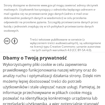
Strony dostępne w domenie www.gov.pl mogą zawierać adresy skrzynek
mailowych. Użytkownik korzystający z odnośnika będącego adresem e-
mail zgadza się na przetwarzanie jego danych (adres e-mail oraz
dobrowolnie podanych danych w wiadomości) w celu przesłania
odpowiedzi na przesłane pytania. Szczegóły przetwarzania danych przez
każdą z jednostek znajdują się w ich politykach przetwarzania danych
osobowych.
Treści tekstowe publikowane w serwisie (z
wyłączeniem treści audiowizualnych), są udostępniane
na licencji typu Creative Commons: uznanie autorstwa
- na tych samych warunkach 4.0 (CC BY-SA 4.0).
Materiały audiowizualne, w tym zdjęcia, materiały
Dbamy o Twoją prywatność
audio i wideo, są udostępniane na licencji typu
Creative Commons: uznanie autorstwa użycie
Wykorzystujemy pliki cookie w celu zapewnienia
niekomercyjne - bez utworów zależnych 4.0 (CC BY-
NC-ND 4.0), o ile nie jest to stwierdzone inaczej.
prawidłowego funkcjonowania naszej witryny oraz do
analizy ruchu i optymalizacji działania strony. Dzięki nim
możemy lepiej dostosować treści do potrzeb
użytkowników i stale ulepszać nasze usługi. Pamiętaj, że
informacje przechowywane w plikach cookie mogą
pozwalać na identyfikację konkretnego urządzenia lub
przeglądarki użytkownika, a więc potencjalnie stanowić