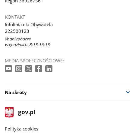
Regon 369267361
KONTAKT
Infolinia dla Obywatela
222500123
W dni robocze
w godzinach: 8:15-16:15
MEDIA SPOŁECZNOŚCIOWE:
Na skróty
stopka
Strona
gov.pl
gov.pl
główna
gov.pl
Polityka cookies