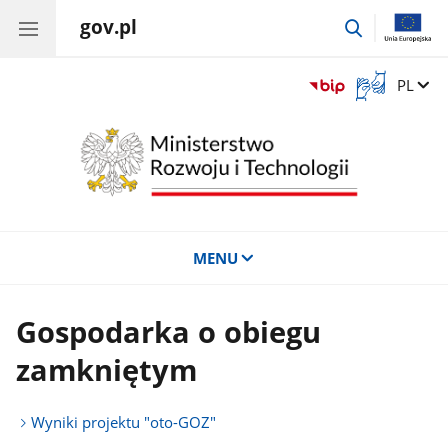
gov.pl
przejdź
do
wyszukiwar
Otwórz
Zmień 
PL
okno
z
tłumaczem
języka
migowego
MENU
Gospodarka o obiegu
zamkniętym
Wyniki projektu "oto-GOZ"