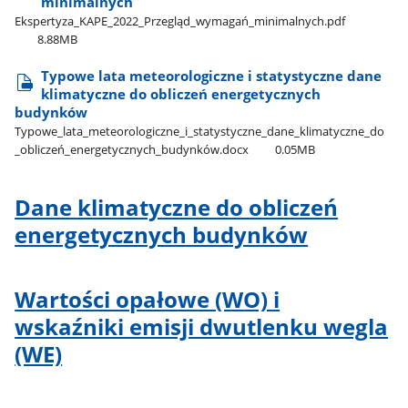
minimalnych
Ekspertyza​_KAPE​_2022​_Przegląd​_wymagań​_minimalnych.pdf
8.88MB
Typowe lata meteorologiczne i statystyczne dane
klimatyczne do obliczeń energetycznych
budynków
Typowe​_lata​_meteorologiczne​_i​_statystyczne​_dane​_klimatyczne​_do​
_obliczeń​_energetycznych​_budynków.docx
0.05MB
Dane klimatyczne do obliczeń
energetycznych budynków
Wartości opałowe (WO) i
wskaźniki emisji dwutlenku wegla
(WE)