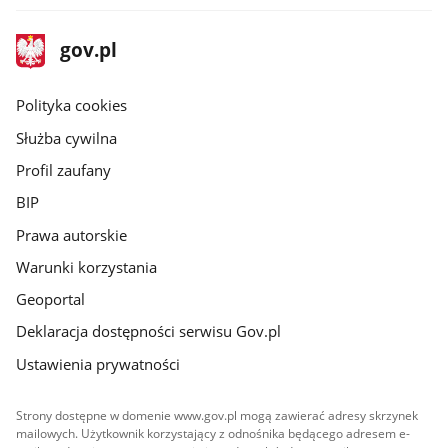
stopka
Strona
gov.pl
gov.pl
główna
gov.pl
Polityka cookies
Służba cywilna
Profil zaufany
BIP
Prawa autorskie
Warunki korzystania
Geoportal
Deklaracja dostępności serwisu Gov.pl
Ustawienia prywatności
Strony dostępne w domenie www.gov.pl mogą zawierać adresy skrzynek
mailowych. Użytkownik korzystający z odnośnika będącego adresem e-