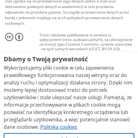
mail zgadza się na przetwarzanie jego danych (adres e-mail oraz
dobrowolnie podanych danych w wiadomości) w celu przesłania
odpowiedzi na przesłane pytania. Szczegóły przetwarzania danych przez
każdą z jednostek znajdują się w ich politykach przetwarzania danych
osobowych.
Treści tekstowe publikowane w serwisie (z
wyłączeniem treści audiowizualnych), są udostępniane
na licencji typu Creative Commons: uznanie autorstwa
- na tych samych warunkach 4.0 (CC BY-SA 4.0).
Materiały audiowizualne, w tym zdjęcia, materiały
Dbamy o Twoją prywatność
audio i wideo, są udostępniane na licencji typu
Creative Commons: uznanie autorstwa użycie
Wykorzystujemy pliki cookie w celu zapewnienia
niekomercyjne - bez utworów zależnych 4.0 (CC BY-
NC-ND 4.0), o ile nie jest to stwierdzone inaczej.
prawidłowego funkcjonowania naszej witryny oraz do
analizy ruchu i optymalizacji działania strony. Dzięki nim
możemy lepiej dostosować treści do potrzeb
użytkowników i stale ulepszać nasze usługi. Pamiętaj, że
informacje przechowywane w plikach cookie mogą
pozwalać na identyfikację konkretnego urządzenia lub
przeglądarki użytkownika, a więc potencjalnie stanowić
dane osobowe.
Polityka cookies