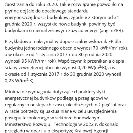
zaostrzania do roku 2020. Takie rozwiązanie pozwoliło na
płynne dojście do docelowego standardu
energooszczędności budynków, zgodnie z którym od 31
grudnia 2020 r. wszystkie nowe budynki powinny być
budynkami o niemal zerowym zużyciu energii (ang. nZEB).
Przykładowo maksymalny dopuszczalny wskaźnik EP dla
2
budynku jednorodzinnego obecnie wynosi 70 kWh/(m
·rok),
a w okresie od 1 stycznia 2017 r do 30 grudnia 2020
2
wynosił 95 kWh/(m
·rok). Współczynnik przenikania ciepła
2
ściany zewnętrznej obecnie wynosi 0,20 W/(m
·K), a w
okresie od 1 stycznia 2017 r do 30 grudnia 2020 wynosił
2
0,23 W/(m
·K).
Minimalne wymagania dotyczące charakterystyki
energetycznej budynków podlegają przeglądowi w
regularnych odstępach czasu, nie dłuższych niż pięć lat oraz
w razie potrzeby są uaktualniane w celu uwzględnienia
postępu technicznego w sektorze budowlanym.
Ministerstwo Rozwoju i Technologii w 2022 r. dokonało
przeglądu w oparciu o ekspertyzę Krajowej Agencji