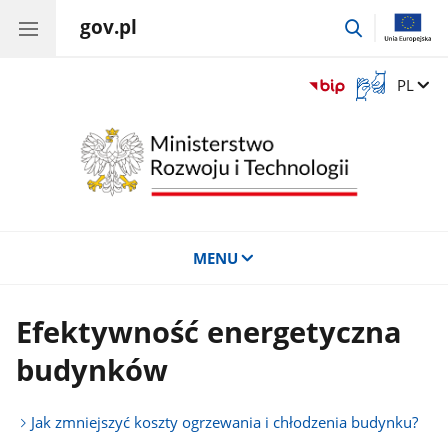
gov.pl
przejdź
do
wyszukiwar
Otwórz
Zmień 
PL
okno
z
tłumaczem
języka
migowego
MENU
Efektywność energetyczna
budynków
Jak zmniejszyć koszty ogrzewania i chłodzenia budynku?