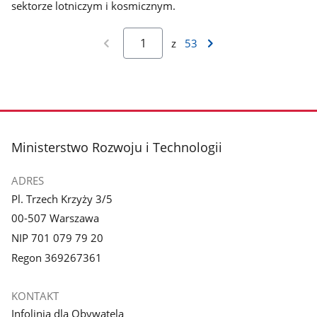
sektorze lotniczym i kosmicznym.
z
53
stopka
Ministerstwo Rozwoju i Technologii
ADRES
Pl. Trzech Krzyży 3/5
00-507 Warszawa
NIP 701 079 79 20
Regon 369267361
KONTAKT
Infolinia dla Obywatela