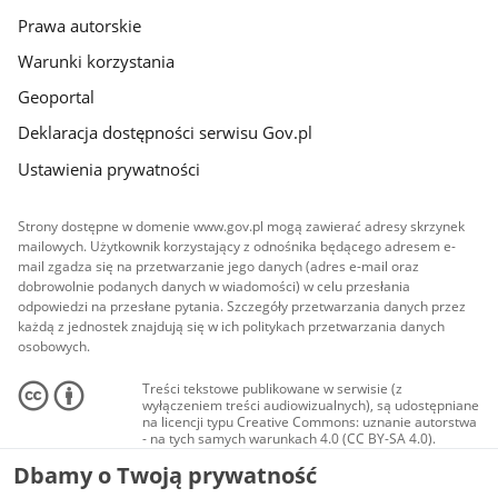
Prawa autorskie
Warunki korzystania
Geoportal
Deklaracja dostępności serwisu Gov.pl
Ustawienia prywatności
Strony dostępne w domenie www.gov.pl mogą zawierać adresy skrzynek
mailowych. Użytkownik korzystający z odnośnika będącego adresem e-
mail zgadza się na przetwarzanie jego danych (adres e-mail oraz
dobrowolnie podanych danych w wiadomości) w celu przesłania
odpowiedzi na przesłane pytania. Szczegóły przetwarzania danych przez
każdą z jednostek znajdują się w ich politykach przetwarzania danych
osobowych.
Treści tekstowe publikowane w serwisie (z
wyłączeniem treści audiowizualnych), są udostępniane
na licencji typu Creative Commons: uznanie autorstwa
- na tych samych warunkach 4.0 (CC BY-SA 4.0).
Materiały audiowizualne, w tym zdjęcia, materiały
Dbamy o Twoją prywatność
audio i wideo, są udostępniane na licencji typu
Creative Commons: uznanie autorstwa użycie