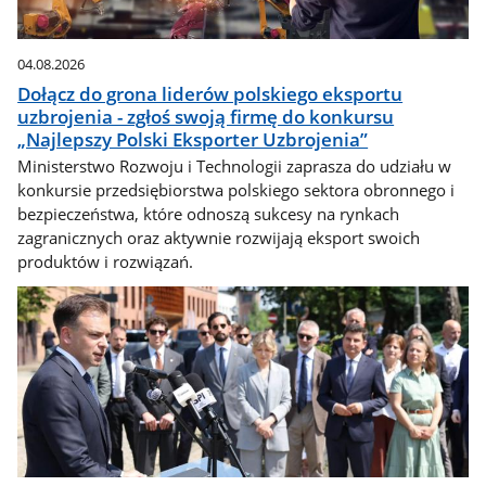
04.08.2026
Dołącz do grona liderów polskiego eksportu
uzbrojenia - zgłoś swoją firmę do konkursu
„Najlepszy Polski Eksporter Uzbrojenia”
Ministerstwo Rozwoju i Technologii zaprasza do udziału w
konkursie przedsiębiorstwa polskiego sektora obronnego i
bezpieczeństwa, które odnoszą sukcesy na rynkach
zagranicznych oraz aktywnie rozwijają eksport swoich
produktów i rozwiązań.