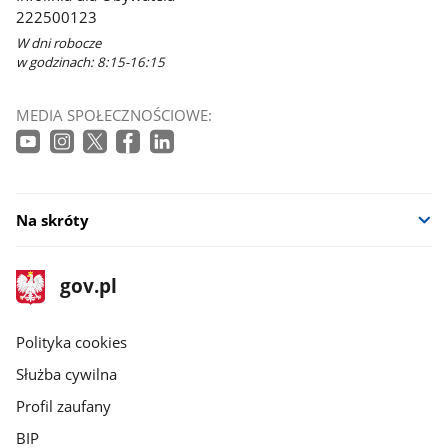
222500123
W dni robocze
w godzinach: 8:15-16:15
MEDIA SPOŁECZNOŚCIOWE:
Na skróty
stopka
Strona
gov.pl
gov.pl
główna
gov.pl
Polityka cookies
Służba cywilna
Profil zaufany
BIP