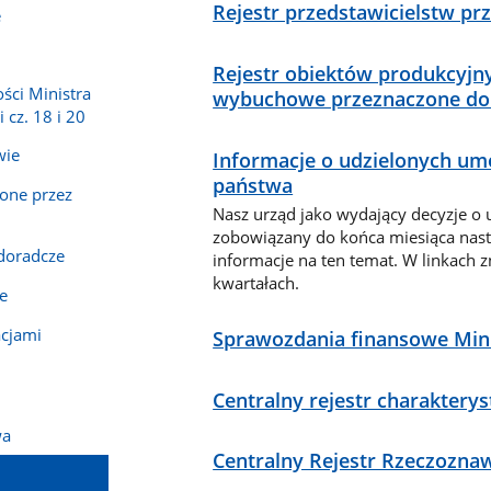
Rejestr przedstawicielstw pr
e
Rejestr obiektów produkcyjny
ści Ministra
wybuchowe przeznaczone do 
 cz. 18 i 20
wie
Informacje o udzielonych um
państwa
one przez
Nasz urząd jako wydający decyzje o
zobowiązany do końca miesiąca nas
doradcze
informacje na ten temat. W linkach z
kwartałach.
e
acjami
Sprawozdania finansowe Mini
Centralny rejestr charaktery
wa
Centralny Rejestr Rzeczozn