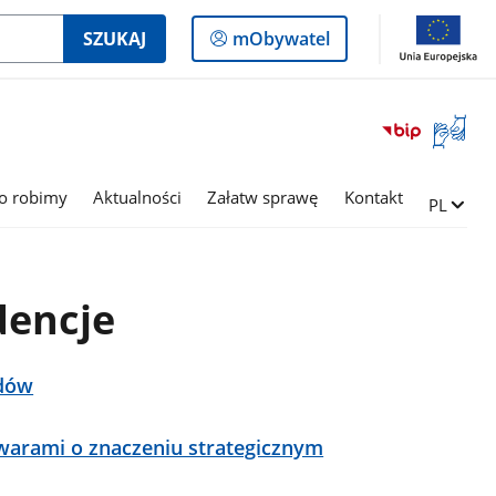
Logowanie
SZUKAJ
mObywatel
do
panelu
Otwórz
okno
z
tłumac
o robimy
Aktualności
Załatw sprawę
Kontakt
Zmień ję
PL
języka
migowe
dencje
adów
owarami o znaczeniu strategicznym