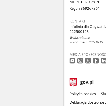
NIP 701 079 79 20
Regon 369267361
KONTAKT
Infolinia dla Obywatel
222500123
W dni robocze
w godzinach: 8:15-16:15
MEDIA SPOŁECZNOŚC
stopka
Strona
gov.pl
gov.pl
główna
gov.pl
Polityka cookies
Sł
Deklaracja dostępnośc