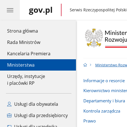
gov.pl
gov.pl
Serwis Rzeczypospolitej Polski
gov.pl
Strona główna
Rada Ministrów
Kancelaria Premiera
Ministerstwa
Ministerstwo Rozwo
Urzędy, instytucje
Informacje o resorcie
i placówki RP
Kierownictwo ministe
Departamenty i biura
Usługi dla obywatela
Kontrola zarządcza
Usługi dla przedsiębiorcy
Prawo
Usługi dla urzędnika