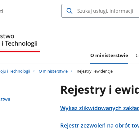
ej
O ministerstwie
C
ju i Technologii
O ministerstwie
Rejestry i ewidencje
Rejestry i ewi
rstwa
Wykaz zlikwidowanych zakł
Rejestr zezwoleń na obrót t