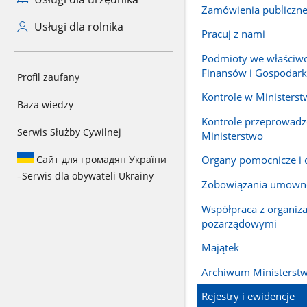
Zamówienia publiczn
Usługi dla rolnika
Pracuj z nami
Podmioty we właściwo
Finansów i Gospodarki
Profil zaufany
Kontrole w Ministerst
Baza wiedzy
Kontrole przeprowadz
Serwis Służby Cywilnej
Ministerstwo
Сайт для громадян України
Organy pomocnicze i 
–
Serwis dla obywateli Ukrainy
Zobowiązania umown
Współpraca z organiz
pozarządowymi
Majątek
Archiwum Ministerst
Rejestry i ewidencje