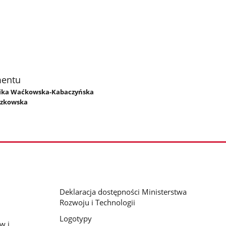
mentu
onika Waćkowska-Kabaczyńska
czkowska
Deklaracja dostępności Ministerstwa
Rozwoju i Technologii
Logotypy
w i