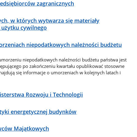
zedsiębiorców zagranicznych
ch, w których wytwarza się materiały
użytku cywilnego
orzeniach niepodatkowych należności budżetu
 umorzeniu niepodatkowych należności budżetu państwa jest
tępującego po zakończeniu kwartału opublikować stosowne
najdują się informacje o umorzeniach w kolejnych latach i
sterstwa Rozwoju i Technologii
styki energetycznej budynków
awców Majątkowych