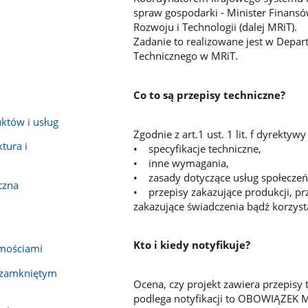
spraw gospodarki - Minister Finansó
Rozwoju i Technologii (dalej MRiT).
Zadanie to realizowane jest w Depa
Technicznego w MRiT.
Co to są przepisy techniczne?
któw i usług
Zgodnie z art.1 ust. 1 lit. f dyrektyw
tura i
• specyfikacje techniczne,
• inne wymagania,
• zasady dotyczące usług społeczeń
czna
• przepisy zakazujące produkcji, p
zakazujące świadczenia bądź korzyst
Kto i kiedy notyfikuje?
mościami
 zamkniętym
Ocena, czy projekt zawiera przepis
podlega notyfikacji to OBOWIĄZEK 