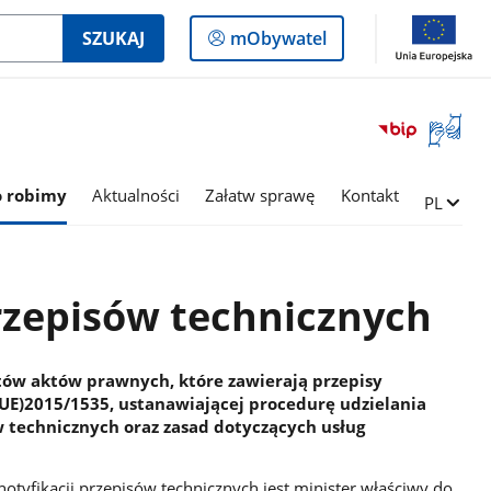
Logowanie
SZUKAJ
mObywatel
do
panelu
Otwórz
okno
z
tłumac
o robimy
Aktualności
Załatw sprawę
Kontakt
Zmień ję
PL
języka
migowe
rzepisów technicznych
ów aktów prawnych, które zawierają przepisy
(UE)2015/1535, ustanawiającej procedurę udzielania
w technicznych oraz zasad dotyczących usług
yfikacji przepisów technicznych jest minister właściwy do