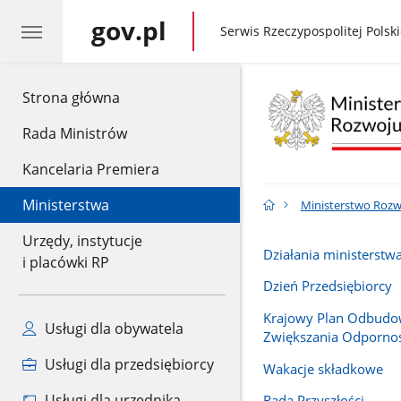
gov.pl
gov.pl
Serwis Rzeczypospolitej Polski
gov.pl
Strona główna
Rada Ministrów
Kancelaria Premiera
Ministerstwa
Ministerstwo Rozwo
Urzędy, instytucje
Działania ministerstw
i placówki RP
Dzień Przedsiębiorcy
Krajowy Plan Odbudo
Usługi dla obywatela
Zwiększania Odpornoś
Usługi dla przedsiębiorcy
Wakacje składkowe
Usługi dla urzędnika
Rada Przyszłości