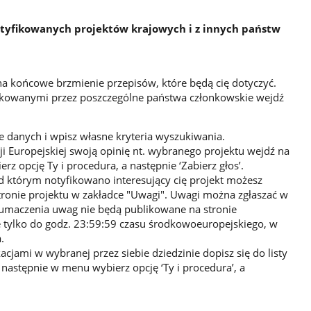
notyfikowanych projektów krajowych i z innych państw
a końcowe brzmienie przepisów, które będą cię dotyczyć.
fikowanymi przez poszczególne państwa członkowskie wejdź
e danych i wpisz własne kryteria wyszukiwania.
i Europejskiej swoją opinię nt. wybranego projektu wejdź na
rz opcję Ty i procedura, a następnie ‘Zabierz głos’.
od którym notyfikowano interesujący cię projekt możesz
stronie projektu w zakładce "Uwagi". Uwagi można zgłaszać w
maczenia uwag nie będą publikowane na stronie
 tylko do godz. 23:59:59 czasu środkowoeuropejskiego, w
.
cjami w wybranej przez siebie dziedzinie dopisz się do listy
 następnie w menu wybierz opcję ‘Ty i procedura’, a