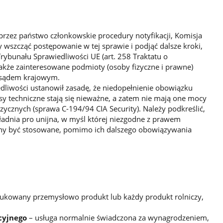
 przez państwo członkowskie procedury notyfikacji, Komisja
 wszcząć postępowanie w tej sprawie i podjąć dalsze kroki,
rybunału Sprawiedliwości UE (art. 258 Traktatu o
Także zainteresowane podmioty (osoby fizyczne i prawne)
 sądem krajowym.
dliwości ustanowił zasadę, że niedopełnienie obowiązku
sy techniczne stają się nieważne, a zatem nie mają one mocy
zycznych (sprawa C-194/94 CIA Security). Należy podkreślić,
ładnia pro unijna, w myśl której niezgodne z prawem
nny być stosowane, pomimo ich dalszego obowiązywania
ukowany przemysłowo produkt lub każdy produkt rolniczy,
cyjnego
– usługa normalnie świadczona za wynagrodzeniem,