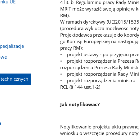
ynku UE
4 lit. b Regulaminu pracy Rady Minis
MRiT może wyrazić swoją opinię w k
RM).
W ramach dyrektywy (UE)2015/1535 
(procedura wyklucza możliwość noty
Projektodawca przekazuje do koordy
go Komisji Europejskiej na następuj
pecjalizacje
pracy RM):
• projekt ustawy - po przyjęciu prze
owe
• projekt rozporządzenia Prezesa R
rozporządzenia Prezesa Rady Ministr
• projekt rozporządzenia Rady Minis
 technicznych
• projekt rozporządzenia ministra– 
RCL (§ 144 ust.1-2)
Jak notyfikować?
a
Notyfikowanie projektu aktu prawne
wniosku o wszczęcie procedury noty