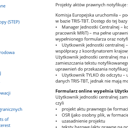
Projekty aktów prawnych notyfikuje s
nne
Komisja Europejska uruchomiła – poc
w bazie TRIS-TBT. Dostęp do tej bazy
opy (STEP)
• Manager Jednostki Centralnej – k
pracownik MRiT) – ma pełne uprawni
wypełnionego formularza oraz notyf
• Użytkownik jednostki centralnej 
współpracy z koordynatorem krajowy
arodowa
Użytkownik jednostki centralnej ma 
zamieszczania tekstu notyfikowane
uprawnień do przekazania notyfikacji
j
• Użytkownik TYLKO do odczytu – uż
danych TRIS-TBT, jednak nie mają m
y
Formularz online wypełnia Użytk
owacji
Użytkownik jednostki centralnej za
czyli
• projekt aktu prawnego (w formac
agranicznych
• OSR (jako osobny plik, w formaci
ts of
• uzasadnienie projektu
erest
• teksty bazowe (akty prawne na po