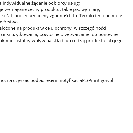
na indywidualne żądanie odbiorcy usług;
je wymagane cechy produktu, takie jak: wymiary,
kości, procedury oceny zgodności itp. Termin ten obejmuje
twórstwa;
łożone na produkt w celu ochrony, w szczególności
runki użytkowania, powtórne przetwarzanie lub ponowne
k mieć istotny wpływ na skład lub rodzaj produktu lub jego
można uzyskać pod adresem: notyfikacjaPL@mrit.gov.pl