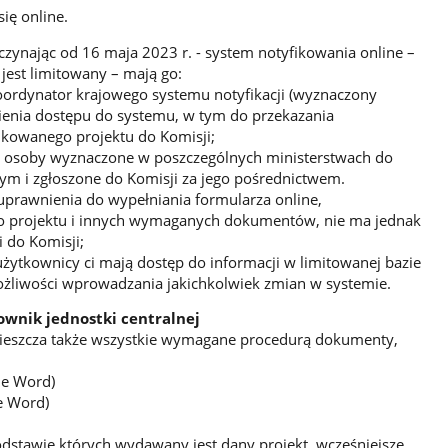
ię online.
zynając od 16 maja 2023 r. - system notyfikowania online –
 jest limitowany – mają go:
oordynator krajowego systemu notyfikacji (wyznaczony
enia dostępu do systemu, w tym do przekazania
ikowanego projektu do Komisji;
– osoby wyznaczone w poszczególnych ministerstwach do
m i zgłoszone do Komisji za jego pośrednictwem.
uprawnienia do wypełniania formularza online,
go projektu i innych wymaganych dokumentów, nie ma jednak
 do Komisji;
ytkownicy ci mają dostęp do informacji w limitowanej bazie
ożliwości wprowadzania jakichkolwiek zmian w systemie.
ownik jednostki centralnej
mieszcza także wszystkie wymagane procedurą dokumenty,
ie Word)
e Word)
dstawie których wydawany jest dany projekt, wcześniejsze