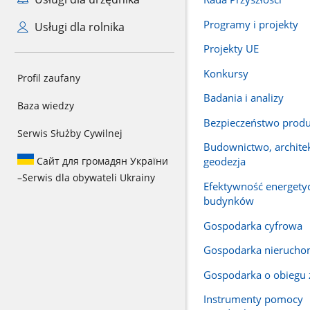
Programy i projekty
Usługi dla rolnika
Projekty UE
Konkursy
Profil zaufany
Badania i analizy
Baza wiedzy
Bezpieczeństwo produ
Serwis Służby Cywilnej
Budownictwo, architek
Сайт для громадян України
geodezja
–
Serwis dla obywateli Ukrainy
Efektywność energety
budynków
Gospodarka cyfrowa
Gospodarka nierucho
Gospodarka o obiegu
Instrumenty pomocy