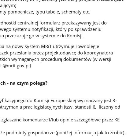
iającym)
y pomocnicze, typu tabele, schematy etc.
dnostki centralnej formularz przekazywany jest do
wego systemu notyfikacji, który po sprawdzeniu
a przekazuje go w systemie do Komisji.
cia na nowy system MRiT utrzymuje równolegle
ązek przesłania przez projektodawcę do koordynatora
ystkich wymaganych procedurą dokumentów (w wersji
PL@mrit.gov.pl).
ch - na czym polega?
yfikacyjnego do Komisji Europejskiej wyznaczany jest 3-
ymania prac legislacyjnych (tzw. standstill), liczony od
zgłaszane komentarze i/lub opinie szczegółowe przez KE
że podmioty gospodarcze (poniżej informacja jak to zrobić).