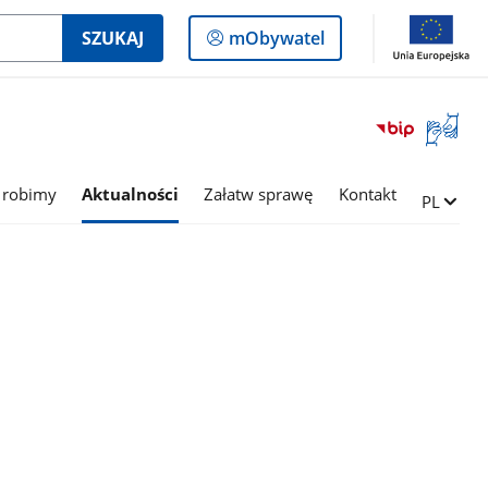
Logowanie
SZUKAJ
mObywatel
do
panelu
Otwórz
okno
z
tłumac
 robimy
Aktualności
Załatw sprawę
Kontakt
Zmień ję
PL
języka
migowe