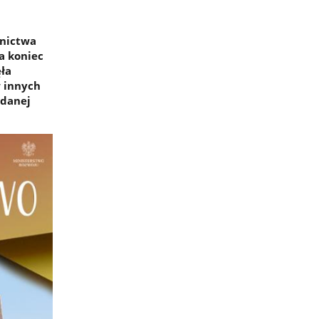
wnictwa
a koniec
ęła
w innych
edanej