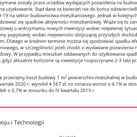
zymane zostały prace urzędów wydających pozwolenia na budow
na użytkowanie. Stąd dane za kwiecień nie do końca odzwierciedl
-19 na sektor budownictwa mieszkaniowego. Jednak w kolejnyc
dziewać się spadków aktywności mieszkaniowej. Wiąże się to za
ażowej o wstrzymaniu nowych inwestycji wobec niepewnej sytuac
trony popytowej, wobec niepewności dotyczącej przyszłych docho
em. Dlatego w średnim terminie można się spodziewać spadku ef
iowego, w szczególności jeżeli chodzi o wydawane pozwolenia
udowy. W przypadku mieszkań oddawanych do użytkowania spad
 gdyż aktualnie kończone są inwestycje rozpoczynane 2-3 lata p
2
że przeciętny koszt budowy 1 m
powierzchni mieszkalnej w budo
artale 2020 r. wyniósł 4 567 zł, co oznacza wzrost o 4,1% w sto
adek o 0,7% w stosunku do IV kwartału 2019 r.
oju i Technologii