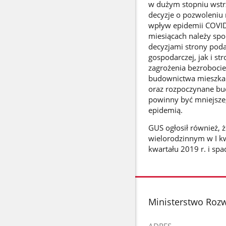
w dużym stopniu wstr
decyzje o pozwoleniu 
wpływ epidemii COVID
miesiącach należy spo
decyzjami strony pod
gospodarczej, jak i s
zagrożenia bezroboci
budownictwa mieszkan
oraz rozpoczynane b
powinny być mniejsze,
epidemią.
GUS ogłosił również, 
wielorodzinnym w I kw
kwartału 2019 r. i sp
stopka
Ministerstwo Rozw