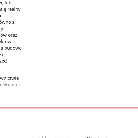
ę lub
ają realny
h
równo z
ji
dów oraz
ektów
 na budowę
ki
rzed
wnictwie
sunku do I