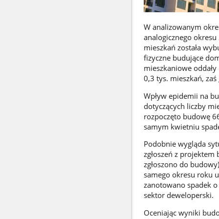
W analizowanym okres
analogicznego okresu 
mieszkań została wyb
fizyczne budujące dom
mieszkaniowe oddały 
0,3 tys. mieszkań, zaś
Wpływ epidemii na bu
dotyczących liczby mi
rozpoczęto budowę 66,
samym kwietniu spad
Podobnie wygląda sytu
zgłoszeń z projektem
zgłoszono do budowy) 
samego okresu roku u
zanotowano spadek o 
sektor deweloperski.
Oceniając wyniki bud