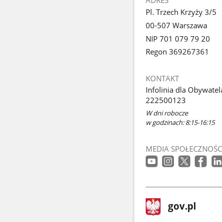
ADRES
Pl. Trzech Krzyży 3/5
00-507 Warszawa
NIP 701 079 79 20
Regon 369267361
KONTAKT
Infolinia dla Obywatel
222500123
W dni robocze
w godzinach: 8:15-16:15
MEDIA SPOŁECZNOŚC
stopka
Strona
gov.pl
gov.pl
główna