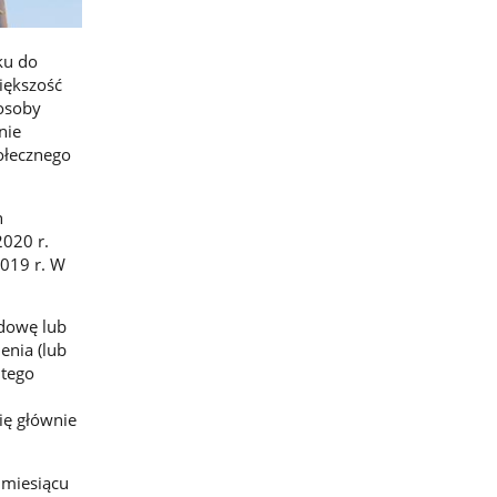
ku do
iększość
 osoby
nie
ołecznego
h
2020 r.
2019 r. W
udowę lub
enia (lub
 tego
ię głównie
 miesiącu