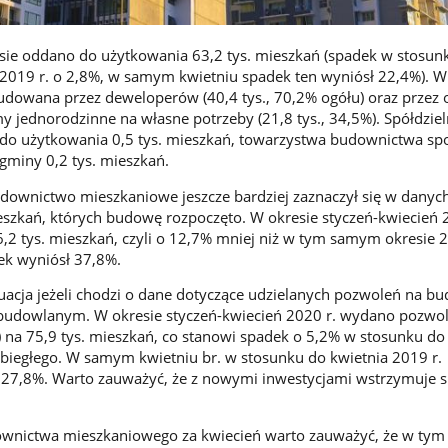
ie oddano do użytkowania 63,2 tys. mieszkań (spadek w stosun
2019 r. o 2,8%, w samym kwietniu spadek ten wyniósł 22,4%). W
udowana przez deweloperów (40,4 tys., 70,2% ogółu) oraz przez
y jednorodzinne na własne potrzeby (21,8 tys., 34,5%). Spółdziel
do użytkowania 0,5 tys. mieszkań, towarzystwa budownictwa sp
 gminy 0,2 tys. mieszkań.
downictwo mieszkaniowe jeszcze bardziej zaznaczył się w danyc
eszkań, których budowę rozpoczęto. W okresie styczeń-kwiecień 
2 tys. mieszkań, czyli o 12,7% mniej niż w tym samym okresie 
ek wyniósł 37,8%.
acja jeżeli chodzi o dane dotyczące udzielanych pozwoleń na b
 budowlanym. W okresie styczeń-kwiecień 2020 r. wydano pozwol
na 75,9 tys. mieszkań, co stanowi spadek o 5,2% w stosunku do
biegłego. W samym kwietniu br. w stosunku do kwietnia 2019 r.
27,8%. Warto zauważyć, że z nowymi inwestycjami wstrzymuje s
ownictwa mieszkaniowego za kwiecień warto zauważyć, że w tym