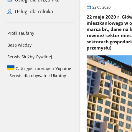
22.05.2020
Usługi dla rolnika
22 maja 2020 r. Głó
mieszkaniowego w ok
marca br., dane na 
Profil zaufany
również sektor mies
sektorach gospodark
Baza wiedzy
przemysłu).
Serwis Służby Cywilnej
Сайт для громадян України
–
Serwis dla obywateli Ukrainy