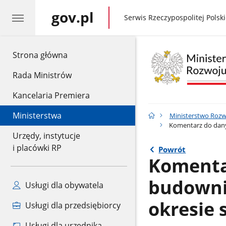
gov.pl
gov.pl
Serwis Rzeczypospolitej Polski
gov.pl
Strona główna
Rada Ministrów
Kancelaria Premiera
Ministerstwa
Ministerstwo Rozwo
Komentarz do dany
Urzędy, instytucje
i placówki RP
Powrót
Komenta
budowni
Usługi dla obywatela
okresie 
Usługi dla przedsiębiorcy
Usługi dla urzędnika