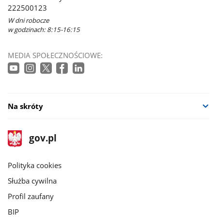
222500123
W dni robocze
w godzinach: 8:15-16:15
MEDIA SPOŁECZNOŚCIOWE:
Na skróty
stopka
Strona
gov.pl
gov.pl
główna
gov.pl
Polityka cookies
Służba cywilna
Profil zaufany
BIP