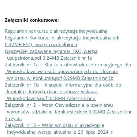
Załączniki konkursowe:
Regulamin konkursu o akredytację indywidualną
Regulamin​_Konkursu​_o​_akredytację​_indywidualną.pdf
0.42MB
FAQ - wersja uzupełniona
Najczęściej​_zadawane​_pytania-​_FAQ​_wersja​
_uzupełniona.pdf 0.24MB
Załącznik nr 1a
Załącznik​_nr​_1a​_-​_Klauzula​_obowiązku​_informacyjnego​_dla​
_Wnioskodawców​_osób​_upoważnionych​_do​_złożenia​
_wniosku​_w​_Konkursie.pdf 0.29MB
Załącznik nr 1b
Załącznik​_nr​_1b​_-​_Klauzula​_informacyjna​_dla​_osób​_do​
_kontaktu,​_których​_dane​_osobowe​_wskazał​
_Wnioskodawca.pdf 0.28MB
Załącznik nr 2
Załącznik​_nr​_2​_-​_Wzór​_Oświadczenia​_o​_spełnieniu​
_warunków​_udziału​_w​_Konkursie.docx 0.02MB
Załącznik nr
3 czysta
Załącznik​_nr​_3​_-​_Wzór​_wniosku​_o​_akredytację​
_indywidualną​_wersja​_aktualna​_z​_26​_lipca​_2024​_r​