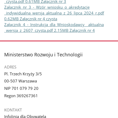
_czysta.pdf 0.61MB
Załącznik nr 3
Załącznik​_nr​_3​_-​_Wzór​_wniosku​_o​_akredytację​
_indywidualną​_wersja​_aktualna​_z​_26​_lipca​_2024​_r.pdf
0.62MB
Załącznik nr 4 czysta
Załącznik​_4​_-​_Instrukcja​_dla​_Wnioskodawcy​_​_aktualna​
_wersja​_z​_2607​_czysta.pdf 2.15MB
Załącznik nr 4
stopka
Ministerstwo Rozwoju i Technologii
ADRES
Pl. Trzech Krzyży 3/5
00-507 Warszawa
NIP 701 079 79 20
Regon 369267361
KONTAKT
Infolinia dla Obywatela