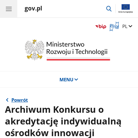
gov.pl
przejdź
do
wyszukiwar
Otwórz
Zmień 
PL
okno
z
tłumaczem
języka
migowego
MENU
Powrót
Archiwum Konkursu o
akredytację indywidualną
ośrodków innowacji