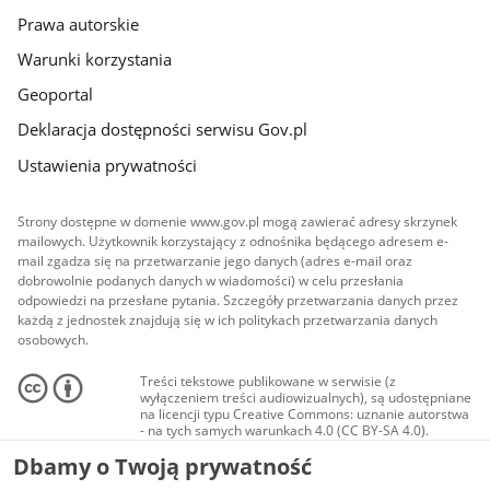
Prawa autorskie
Warunki korzystania
Geoportal
Deklaracja dostępności serwisu Gov.pl
Ustawienia prywatności
Strony dostępne w domenie www.gov.pl mogą zawierać adresy skrzynek
mailowych. Użytkownik korzystający z odnośnika będącego adresem e-
mail zgadza się na przetwarzanie jego danych (adres e-mail oraz
dobrowolnie podanych danych w wiadomości) w celu przesłania
odpowiedzi na przesłane pytania. Szczegóły przetwarzania danych przez
każdą z jednostek znajdują się w ich politykach przetwarzania danych
osobowych.
Treści tekstowe publikowane w serwisie (z
wyłączeniem treści audiowizualnych), są udostępniane
na licencji typu Creative Commons: uznanie autorstwa
- na tych samych warunkach 4.0 (CC BY-SA 4.0).
Materiały audiowizualne, w tym zdjęcia, materiały
Dbamy o Twoją prywatność
audio i wideo, są udostępniane na licencji typu
Creative Commons: uznanie autorstwa użycie