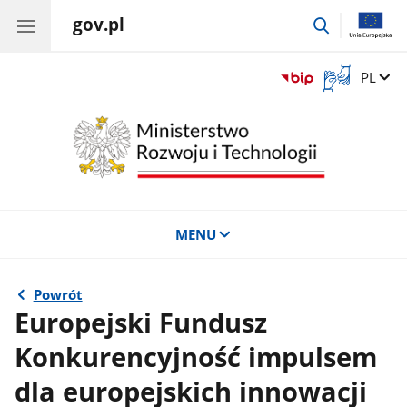
gov.pl
przejdź
do
wyszukiwar
Otwórz
Zmień 
PL
okno
z
tłumaczem
języka
migowego
MENU
Powrót
Europejski Fundusz
Konkurencyjność impulsem
dla europejskich innowacji