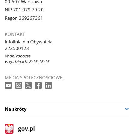
00-507 Warszawa
NIP 701 079 79 20
Regon 369267361
KONTAKT
Infolinia dla Obywatela
222500123
W dni robocze
w godzinach: 8:15-16:15
MEDIA SPOŁECZNOŚCIOWE:
Na skróty
stopka
Strona
gov.pl
gov.pl