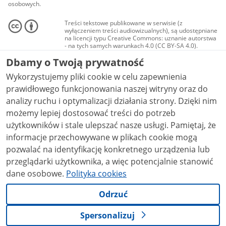
osobowych.
Treści tekstowe publikowane w serwisie (z
wyłączeniem treści audiowizualnych), są udostępniane
na licencji typu Creative Commons: uznanie autorstwa
- na tych samych warunkach 4.0 (CC BY-SA 4.0).
Materiały audiowizualne, w tym zdjęcia, materiały
Dbamy o Twoją prywatność
audio i wideo, są udostępniane na licencji typu
Creative Commons: uznanie autorstwa użycie
Wykorzystujemy pliki cookie w celu zapewnienia
niekomercyjne - bez utworów zależnych 4.0 (CC BY-
NC-ND 4.0), o ile nie jest to stwierdzone inaczej.
prawidłowego funkcjonowania naszej witryny oraz do
analizy ruchu i optymalizacji działania strony. Dzięki nim
możemy lepiej dostosować treści do potrzeb
użytkowników i stale ulepszać nasze usługi. Pamiętaj, że
informacje przechowywane w plikach cookie mogą
pozwalać na identyfikację konkretnego urządzenia lub
przeglądarki użytkownika, a więc potencjalnie stanowić
dane osobowe.
Polityka cookies
Odrzuć
Spersonalizuj