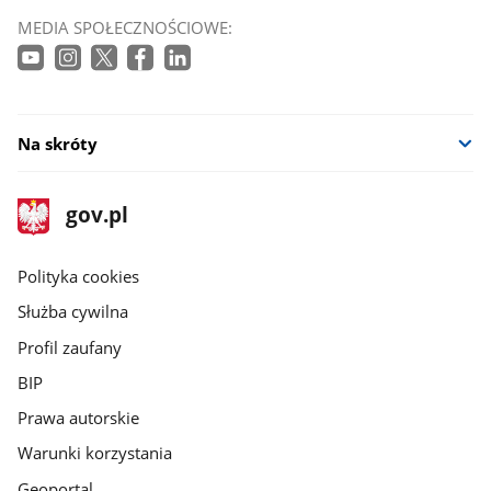
MEDIA SPOŁECZNOŚCIOWE:
Na skróty
stopka
Strona
gov.pl
gov.pl
główna
gov.pl
Polityka cookies
Służba cywilna
Profil zaufany
BIP
Prawa autorskie
Warunki korzystania
Geoportal