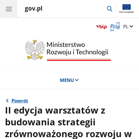
gov.pl
przejdź
do
wyszukiwar
Otwórz
Zmień 
PL
okno
z
tłumaczem
języka
migowego
MENU
Powrót
II edycja warsztatów z
budowania strategii
zrównoważonego rozwoju w