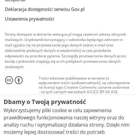
Deklaracja dostępności serwisu Gov.pl
Ustawienia prywatności
Strony dostępne w domenie www.gov.pl mogą zawierać adresy skrzynek
mailowych. Użytkownik korzystający z odnośnika będącego adresem e-
mail zgadza się na przetwarzanie jego danych (adres e-mail oraz
dobrowolnie podanych danych w wiadomości) w celu przesłania
odpowiedzi na przesłane pytania. Szczegóły przetwarzania danych przez
każdą z jednostek znajdują się w ich politykach przetwarzania danych
osobowych.
Treści tekstowe publikowane w serwisie (z
wyłączeniem treści audiowizualnych), są udostępniane
na licencji typu Creative Commons: uznanie autorstwa
- na tych samych warunkach 4.0 (CC BY-SA 4.0).
Materiały audiowizualne, w tym zdjęcia, materiały
Dbamy o Twoją prywatność
audio i wideo, są udostępniane na licencji typu
Creative Commons: uznanie autorstwa użycie
Wykorzystujemy pliki cookie w celu zapewnienia
niekomercyjne - bez utworów zależnych 4.0 (CC BY-
NC-ND 4.0), o ile nie jest to stwierdzone inaczej.
prawidłowego funkcjonowania naszej witryny oraz do
analizy ruchu i optymalizacji działania strony. Dzięki nim
możemy lepiej dostosować treści do potrzeb