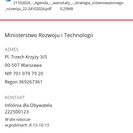
21102024​_-​_Agenda​_-​_warsztaty​_-​_strategia​_zrównoważonego​
_rozwoju​_22-24102024.pdf
0.25MB
stopka
Ministerstwo Rozwoju i Technologii
ADRES
Pl. Trzech Krzyży 3/5
00-507 Warszawa
NIP 701 079 79 20
Regon 369267361
KONTAKT
Infolinia dla Obywatela
222500123
W dni robocze
w godzinach: 8:15-16:15