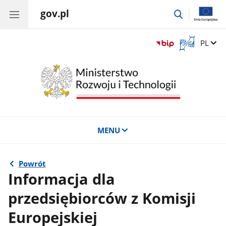
gov.pl
przejdź
do
wyszukiwar
Otwórz
Zmień 
PL
okno
z
tłumaczem
języka
migowego
MENU
Powrót
Informacja dla
przedsiębiorców z Komisji
Europejskiej