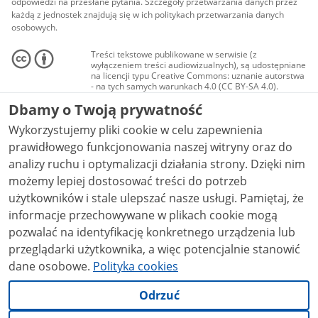
odpowiedzi na przesłane pytania. Szczegóły przetwarzania danych przez
każdą z jednostek znajdują się w ich politykach przetwarzania danych
osobowych.
Treści tekstowe publikowane w serwisie (z
wyłączeniem treści audiowizualnych), są udostępniane
na licencji typu Creative Commons: uznanie autorstwa
- na tych samych warunkach 4.0 (CC BY-SA 4.0).
Materiały audiowizualne, w tym zdjęcia, materiały
Dbamy o Twoją prywatność
audio i wideo, są udostępniane na licencji typu
Creative Commons: uznanie autorstwa użycie
Wykorzystujemy pliki cookie w celu zapewnienia
niekomercyjne - bez utworów zależnych 4.0 (CC BY-
NC-ND 4.0), o ile nie jest to stwierdzone inaczej.
prawidłowego funkcjonowania naszej witryny oraz do
analizy ruchu i optymalizacji działania strony. Dzięki nim
możemy lepiej dostosować treści do potrzeb
użytkowników i stale ulepszać nasze usługi. Pamiętaj, że
informacje przechowywane w plikach cookie mogą
pozwalać na identyfikację konkretnego urządzenia lub
przeglądarki użytkownika, a więc potencjalnie stanowić
dane osobowe.
Polityka cookies
Odrzuć