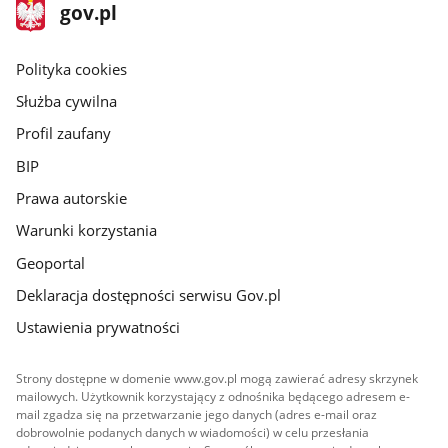
stopka
Strona
gov.pl
gov.pl
główna
gov.pl
Polityka cookies
Służba cywilna
Profil zaufany
BIP
Prawa autorskie
Warunki korzystania
Geoportal
Deklaracja dostępności serwisu Gov.pl
Ustawienia prywatności
Strony dostępne w domenie www.gov.pl mogą zawierać adresy skrzynek
mailowych. Użytkownik korzystający z odnośnika będącego adresem e-
mail zgadza się na przetwarzanie jego danych (adres e-mail oraz
dobrowolnie podanych danych w wiadomości) w celu przesłania