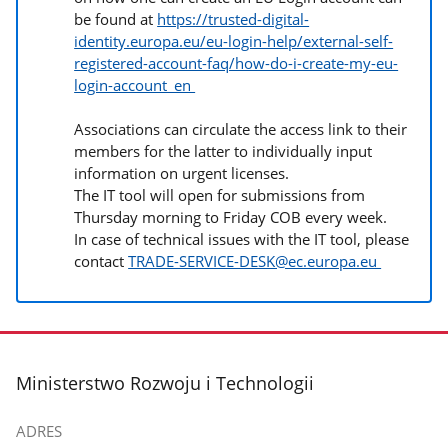
be found at
https://trusted-digital-
identity.europa.eu/eu-login-help/external-self-
registered-account-faq/how-do-i-create-my-eu-
login-account_en
Associations can circulate the access link to their
members for the latter to individually input
information on urgent licenses.
The IT tool will open for submissions from
Thursday morning to Friday COB every week.
In case of technical issues with the IT tool, please
contact
TRADE-SERVICE-DESK@ec.europa.eu
stopka
Ministerstwo Rozwoju i Technologii
ADRES