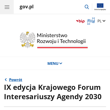
gov.pl
przejdź
do
wyszukiwar
Otwórz
Zmień 
PL
okno
z
tłumaczem
języka
migowego
MENU
Powrót
IX edycja Krajowego Forum
Interesariuszy Agendy 2030