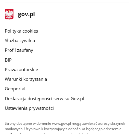
stopka
Strona
gov.pl
gov.pl
główna
gov.pl
Polityka cookies
Służba cywilna
Profil zaufany
BIP
Prawa autorskie
Warunki korzystania
Geoportal
Deklaracja dostępności serwisu Gov.pl
Ustawienia prywatności
Strony dostępne w domenie www.gov.pl mogą zawierać adresy skrzynek
mailowych. Użytkownik korzystający z odnośnika będącego adresem e-