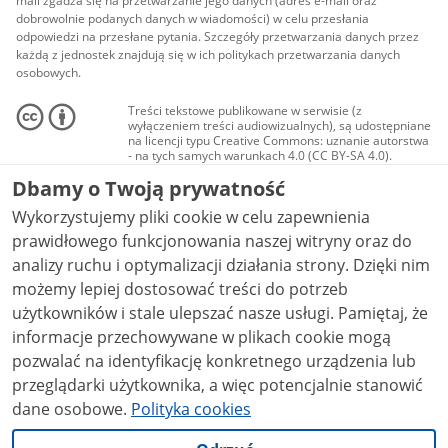
mail zgadza się na przetwarzanie jego danych (adres e-mail oraz
dobrowolnie podanych danych w wiadomości) w celu przesłania
odpowiedzi na przesłane pytania. Szczegóły przetwarzania danych przez
każdą z jednostek znajdują się w ich politykach przetwarzania danych
osobowych.
Treści tekstowe publikowane w serwisie (z
wyłączeniem treści audiowizualnych), są udostępniane
na licencji typu Creative Commons: uznanie autorstwa
- na tych samych warunkach 4.0 (CC BY-SA 4.0).
Materiały audiowizualne, w tym zdjęcia, materiały
Dbamy o Twoją prywatność
audio i wideo, są udostępniane na licencji typu
Creative Commons: uznanie autorstwa użycie
Wykorzystujemy pliki cookie w celu zapewnienia
niekomercyjne - bez utworów zależnych 4.0 (CC BY-
NC-ND 4.0), o ile nie jest to stwierdzone inaczej.
prawidłowego funkcjonowania naszej witryny oraz do
analizy ruchu i optymalizacji działania strony. Dzięki nim
możemy lepiej dostosować treści do potrzeb
użytkowników i stale ulepszać nasze usługi. Pamiętaj, że
informacje przechowywane w plikach cookie mogą
pozwalać na identyfikację konkretnego urządzenia lub
przeglądarki użytkownika, a więc potencjalnie stanowić
dane osobowe.
Polityka cookies