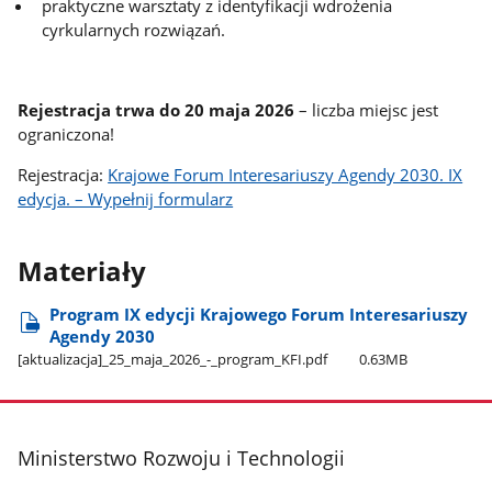
praktyczne warsztaty z identyfikacji wdrożenia
cyrkularnych rozwiązań.
Rejestracja trwa do 20 maja 2026
– liczba miejsc jest
ograniczona!
Rejestracja:
Krajowe Forum Interesariuszy Agendy 2030. IX
edycja. – Wypełnij formularz
Materiały
Program IX edycji Krajowego Forum Interesariuszy
Agendy 2030
[aktualizacja]​_25​_maja​_2026​_-​_program​_KFI.pdf
0.63MB
stopka
Ministerstwo Rozwoju i Technologii