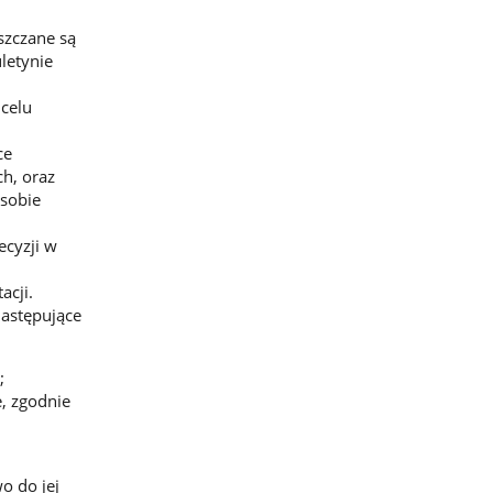
szczane są
letynie
celu
ce
h, oraz
asobie
cyzji w
acji.
astępujące
;
e, zgodnie
o do jej