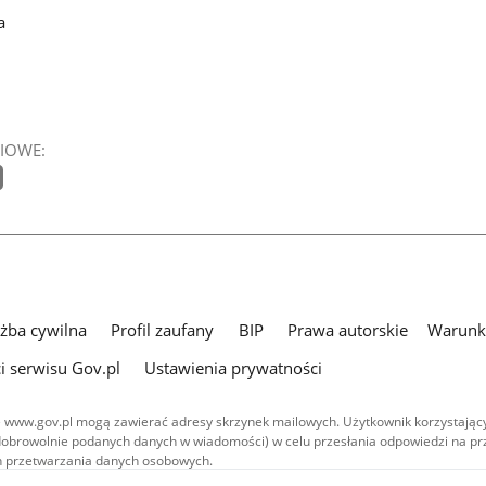
a
IOWE:
użba cywilna
Profil zaufany
BIP
Prawa autorskie
Warunki
i serwisu Gov.pl
Ustawienia prywatności
 www.gov.pl mogą zawierać adresy skrzynek mailowych. Użytkownik korzystający
dobrowolnie podanych danych w wiadomości) w celu przesłania odpowiedzi na prz
ach przetwarzania danych osobowych.