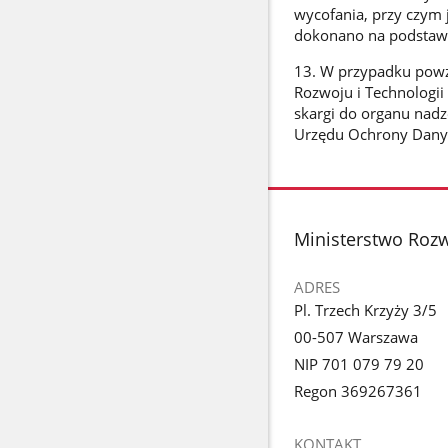
wycofania, przy czym 
dokonano na podstawi
13. W przypadku powz
Rozwoju i Technologi
skargi do organu nad
Urzędu Ochrony Dan
stopka
Ministerstwo Rozw
ADRES
Pl. Trzech Krzyży 3/5
00-507 Warszawa
NIP 701 079 79 20
Regon 369267361
KONTAKT