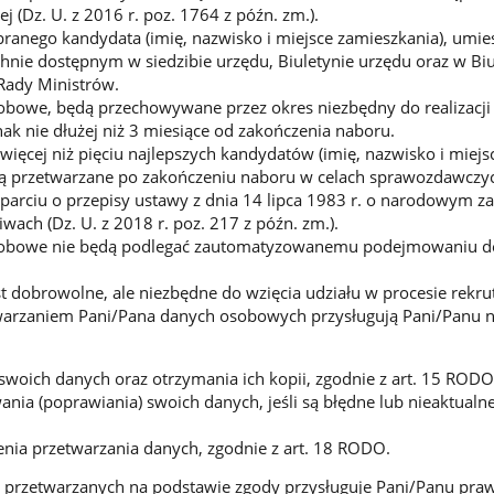
ej (Dz. U. z 2016 r. poz. 1764 z późn. zm.).
anego kandydata (imię, nazwisko i miejsce zamieszkania), umie
nie dostępnym w siedzibie urzędu, Biuletynie urzędu oraz w Biu
 Rady Ministrów.
bowe, będą przechowywane przez okres niezbędny do realizacji 
nak nie dłużej niż 3 miesiące od zakończenia naboru.
ięcej niż pięciu najlepszych kandydatów (imię, nazwisko i miejs
dą przetwarzane po zakończeniu naboru w celach sprawozdawczyc
arciu o przepisy ustawy z dnia 14 lipca 1983 r. o narodowym z
wach (Dz. U. z 2018 r. poz. 217 z późn. zm.).
sobowe nie będą podlegać zautomatyzowanemu podejmowaniu de
t dobrowolne, ale niezbędne do wzięcia udziału w procesie rekrut
warzaniem Pani/Pana danych osobowych przysługują Pani/Panu n
woich danych oraz otrzymania ich kopii, zgodnie z art. 15 RODO
nia (poprawiania) swoich danych, jeśli są błędne lub nieaktualn
nia przetwarzania danych, zgodnie z art. 18 RODO.
 przetwarzanych na podstawie zgody przysługuje Pani/Panu praw