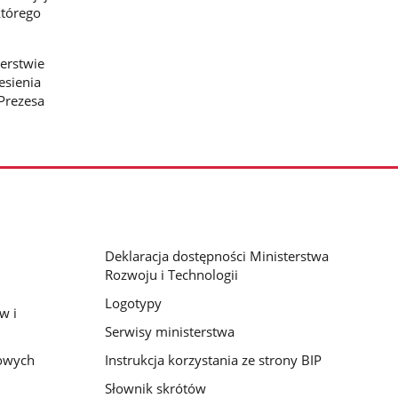
którego
erstwie
esienia
Prezesa
Deklaracja dostępności Ministerstwa
Rozwoju i Technologii
Logotypy
w i
Serwisy ministerstwa
bowych
Instrukcja korzystania ze strony BIP
Słownik skrótów