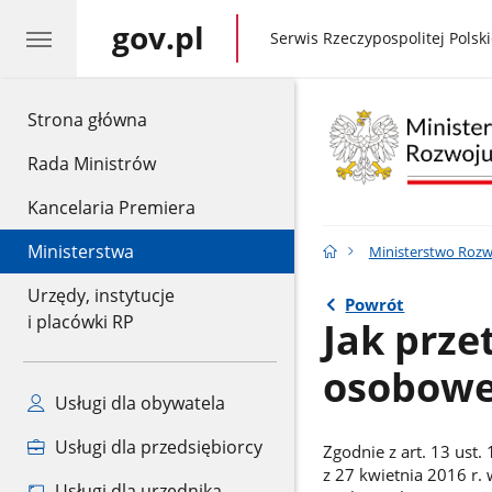
gov.pl
gov.pl
Serwis Rzeczypospolitej Polski
gov.pl
Strona główna
Rada Ministrów
Kancelaria Premiera
Ministerstwa
Ministerstwo Rozwo
Urzędy, instytucje
Powrót
i placówki RP
Jak prz
osobowe
Usługi dla obywatela
Usługi dla przedsiębiorcy
Zgodnie z art. 13 ust
z 27 kwietnia 2016 r.
Usługi dla urzędnika