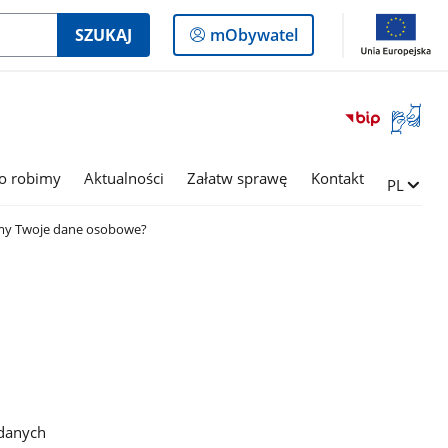
Logowanie
SZUKAJ
mObywatel
do
panelu
Otwórz
okno
z
tłumac
o robimy
Aktualności
Załatw sprawę
Kontakt
Zmień ję
PL
języka
migowe
my Twoje dane osobowe?
9
 danych