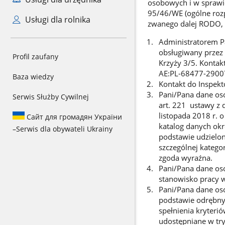
osobowych i w sprawi
95/46/WE (ogólne rozpo
Usługi dla rolnika
zwanego dalej RODO, i
Administratorem P
obsługiwany przez 
Profil zaufany
Krzyży 3/5. Kontak
AE:PL-68477-29007
Baza wiedzy
Kontakt do Inspek
Pani/Pana dane oso
Serwis Służby Cywilnej
art. 221 ustawy z d
listopada 2018 r. 
Сайт для громадян України
katalog danych okre
–
Serwis dla obywateli Ukrainy
podstawie udzielo
szczególnej kategor
zgoda wyraźna.
Pani/Pana dane os
stanowisko pracy w
Pani/Pana dane o
podstawie odrębnyc
spełnienia kryteri
udostępniane w try