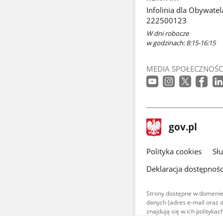
Infolinia dla Obywatel
222500123
W dni robocze
w godzinach: 8:15-16:15
MEDIA SPOŁECZNOŚC
stopka
Strona
gov.pl
gov.pl
główna
gov.pl
Polityka cookies
Sł
Deklaracja dostępnośc
Strony dostępne w domenie
danych (adres e-mail oraz 
znajdują się w ich polityk