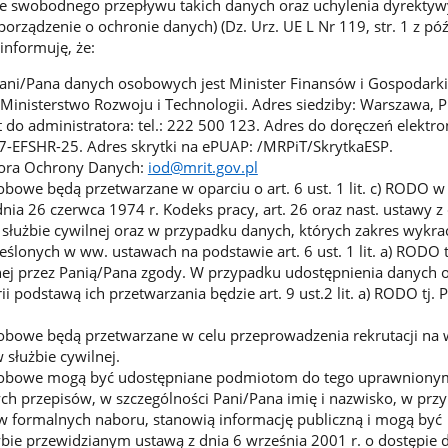
e swobodnego przepływu takich danych oraz uchylenia dyrektyw
rządzenie o ochronie danych) (Dz. Urz. UE L Nr 119, str. 1 z póź
nformuję, że:
ani/Pana danych osobowych jest Minister Finansów i Gospodarki
Ministerstwo Rozwoju i Technologii. Adres siedziby: Warszawa, P
t do administratora: tel.: 222 500 123. Adres do doręczeń elektro
-EFSHR-25. Adres skrytki na ePUAP: /MRPiT/SkrytkaESP.
tora Ochrony Danych:
iod@mrit.gov.pl
bowe będą przetwarzane w oparciu o art. 6 ust. 1 lit. c) RODO w
nia 26 czerwca 1974 r. Kodeks pracy, art. 26 oraz nast. ustawy z
o służbie cywilnej oraz w przypadku danych, których zakres wykra
ślonych w ww. ustawach na podstawie art. 6 ust. 1 lit. a) RODO t
nej przez Panią/Pana zgody. W przypadku udostępnienia danych
ii podstawą ich przetwarzania będzie art. 9 ust.2 lit. a) RODO tj.
obowe będą przetwarzane w celu przeprowadzenia rekrutacji na
 służbie cywilnej.
sobowe mogą być udostępniane podmiotom do tego uprawniony
h przepisów, w szczególności Pani/Pana imię i nazwisko, w prz
ów formalnych naboru, stanowią informację publiczną i mogą być
bie przewidzianym ustawą z dnia 6 września 2001 r. o dostępie 