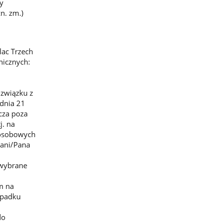
y
n. zm.)
lac Trzech
nicznych:
 związku z
 dnia 21
cza poza
j. na
 osobowych
 Pani/Pana
 wybrane
m na
ypadku
do