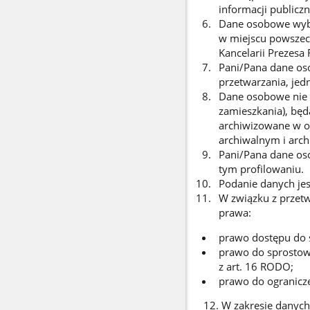
informacji publiczn
Dane osobowe wybr
w miejscu powszech
Kancelarii Prezesa
Pani/Pana dane oso
przetwarzania, jed
Dane osobowe nie w
zamieszkania), bę
archiwizowane w op
archiwalnym i archi
Pani/Pana dane o
tym profilowaniu.
Podanie danych jes
W związku z przet
prawa:
prawo dostępu do s
prawo do sprostowa
z art. 16 RODO;
prawo do ogranicze
12.
W zakresie danych