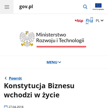
gov.pl
przejdź
do
wyszukiwar
Otwórz
Zmień 
PL
okno
z
tłumaczem
języka
migowego
MENU
Powrót
Konstytucja Biznesu
wchodzi w życie
27.04.2018