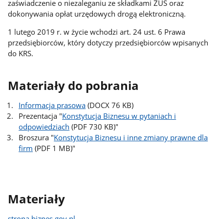
zaświadczenie o niezaleganiu ze składkami ZUS oraz
dokonywania opłat urzędowych drogą elektroniczną.
1 lutego 2019 r. w życie wchodzi art. 24 ust. 6 Prawa
przedsiębiorców, który dotyczy przedsiębiorców wpisanych
do KRS.
Materiały do pobrania
Informacja prasowa
(DOCX 76 KB)
Prezentacja "
Konstytucja Biznesu w pytaniach i
odpowiedziach
(PDF 730 KB)"
Broszura "
Konstytucja Biznesu i inne zmiany prawne dla
firm
(PDF 1 MB)"
Materiały
strona biznes.gov.pl