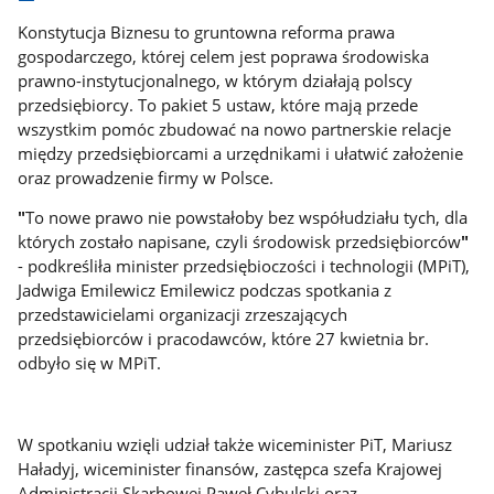
Konstytucja Biznesu to gruntowna reforma prawa
gospodarczego, której celem jest poprawa środowiska
prawno-instytucjonalnego, w którym działają polscy
przedsiębiorcy. To pakiet 5 ustaw, które mają przede
wszystkim pomóc zbudować na nowo partnerskie relacje
między przedsiębiorcami a urzędnikami i ułatwić założenie
oraz prowadzenie firmy w Polsce.
"
To nowe prawo nie powstałoby bez współudziału tych, dla
których zostało napisane, czyli środowisk przedsiębiorców
"
- podkreśliła minister przedsiębioczości i technologii (MPiT),
Jadwiga Emilewicz Emilewicz podczas spotkania z
przedstawicielami organizacji zrzeszających
przedsiębiorców i pracodawców, które 27 kwietnia br.
odbyło się w MPiT.
W spotkaniu wzięli udział także wiceminister PiT, Mariusz
Haładyj, wiceminister finansów, zastępca szefa Krajowej
Administracji Skarbowej Paweł Cybulski oraz