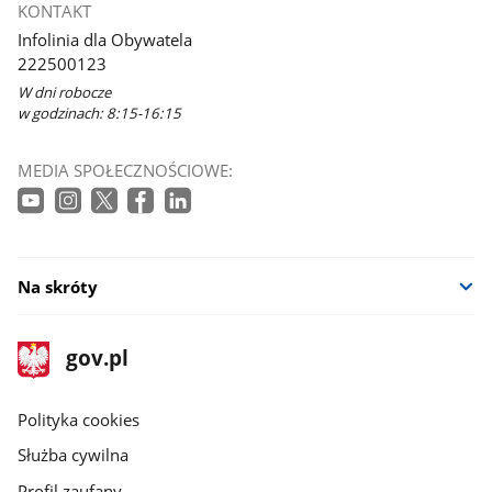
KONTAKT
Infolinia dla Obywatela
222500123
W dni robocze
w godzinach: 8:15-16:15
MEDIA SPOŁECZNOŚCIOWE:
Na skróty
stopka
Strona
gov.pl
gov.pl
główna
gov.pl
Polityka cookies
Służba cywilna
Profil zaufany