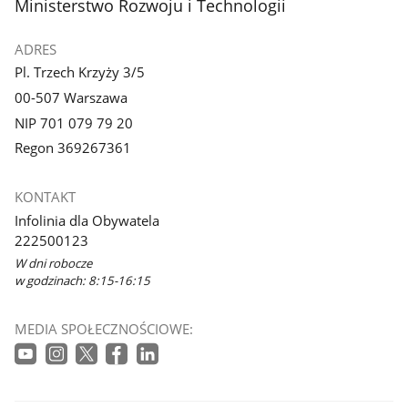
stopka
Ministerstwo Rozwoju i Technologii
ADRES
Pl. Trzech Krzyży 3/5
00-507 Warszawa
NIP 701 079 79 20
Regon 369267361
KONTAKT
Infolinia dla Obywatela
222500123
W dni robocze
w godzinach: 8:15-16:15
MEDIA SPOŁECZNOŚCIOWE: