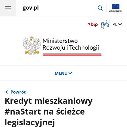
gov.pl
przejdź
do
wyszukiwar
Otwórz
Zmień 
PL
okno
z
tłumaczem
języka
migowego
MENU
Powrót
Kredyt mieszkaniowy
#naStart na ścieżce
legislacyjnej