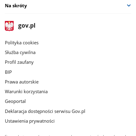
Na skróty
stopka
Strona
gov.pl
gov.pl
główna
gov.pl
Polityka cookies
Służba cywilna
Profil zaufany
BIP
Prawa autorskie
Warunki korzystania
Geoportal
Deklaracja dostępności serwisu Gov.pl
Ustawienia prywatności