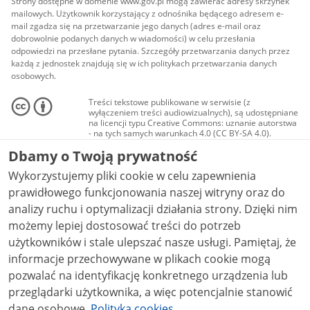
Strony dostępne w domenie www.gov.pl mogą zawierać adresy skrzynek
mailowych. Użytkownik korzystający z odnośnika będącego adresem e-
mail zgadza się na przetwarzanie jego danych (adres e-mail oraz
dobrowolnie podanych danych w wiadomości) w celu przesłania
odpowiedzi na przesłane pytania. Szczegóły przetwarzania danych przez
każdą z jednostek znajdują się w ich politykach przetwarzania danych
osobowych.
Treści tekstowe publikowane w serwisie (z
wyłączeniem treści audiowizualnych), są udostępniane
na licencji typu Creative Commons: uznanie autorstwa
- na tych samych warunkach 4.0 (CC BY-SA 4.0).
Materiały audiowizualne, w tym zdjęcia, materiały
Dbamy o Twoją prywatność
audio i wideo, są udostępniane na licencji typu
Creative Commons: uznanie autorstwa użycie
Wykorzystujemy pliki cookie w celu zapewnienia
niekomercyjne - bez utworów zależnych 4.0 (CC BY-
NC-ND 4.0), o ile nie jest to stwierdzone inaczej.
prawidłowego funkcjonowania naszej witryny oraz do
analizy ruchu i optymalizacji działania strony. Dzięki nim
możemy lepiej dostosować treści do potrzeb
użytkowników i stale ulepszać nasze usługi. Pamiętaj, że
informacje przechowywane w plikach cookie mogą
pozwalać na identyfikację konkretnego urządzenia lub
przeglądarki użytkownika, a więc potencjalnie stanowić
dane osobowe.
Polityka cookies