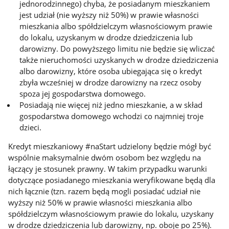
jednorodzinnego) chyba, że posiadanym mieszkaniem
jest udział (nie wyższy niż 50%) w prawie własności
mieszkania albo spółdzielczym własnościowym prawie
do lokalu, uzyskanym w drodze dziedziczenia lub
darowizny. Do powyższego limitu nie będzie się wliczać
także nieruchomości uzyskanych w drodze dziedziczenia
albo darowizny, które osoba ubiegająca się o kredyt
zbyła wcześniej w drodze darowizny na rzecz osoby
spoza jej gospodarstwa domowego.
Posiadają nie więcej niż jedno mieszkanie, a w skład
gospodarstwa domowego wchodzi co najmniej troje
dzieci.
Kredyt mieszkaniowy #naStart udzielony będzie mógł być
wspólnie maksymalnie dwóm osobom bez względu na
łączący je stosunek prawny. W takim przypadku warunki
dotyczące posiadanego mieszkania weryfikowane będą dla
nich łącznie (tzn. razem będą mogli posiadać udział nie
wyższy niż 50% w prawie własności mieszkania albo
spółdzielczym własnościowym prawie do lokalu, uzyskany
w drodze dziedziczenia lub darowizny, np. oboje po 25%).