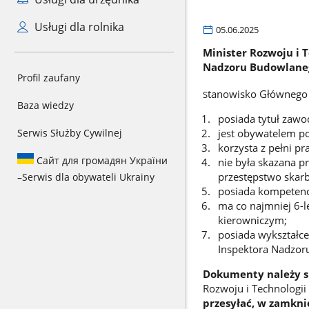
Usługi dla rolnika
05.06.2025
Minister Rozwoju i 
Nadzoru Budowlaneg
Profil zaufany
tanowisko Głównego 
S
Baza wiedzy
posiada tytuł zaw
Serwis Służby Cywilnej
jest obywatelem po
korzysta z pełni pr
Сайт для громадян України
nie była skazana 
przestępstwo skar
–
Serwis dla obywateli Ukrainy
posiada kompetenc
ma co najmniej 6-le
kierowniczym;
posiada wykształce
Inspektora Nadzor
Dokumenty należy s
Rozwoju i Technologii 
przesyłać, w zamkni