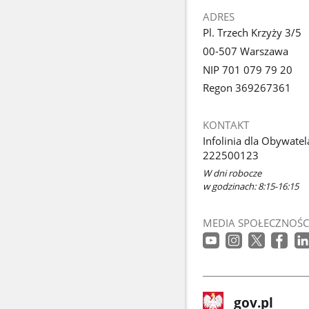
ADRES
Pl. Trzech Krzyży 3/5
00-507 Warszawa
NIP 701 079 79 20
Regon 369267361
KONTAKT
Infolinia dla Obywatel
222500123
W dni robocze
w godzinach: 8:15-16:15
MEDIA SPOŁECZNOŚC
stopka
Strona
gov.pl