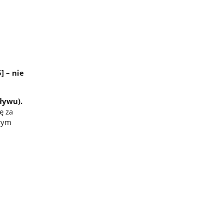
 – nie
ływu).
ę za
órym