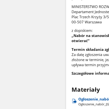
MINISTERSTWO ROZW
Departament Jednoste
Plac Trzech Krzyży 3/
00-507 Warszawa
z dopiskiem:
„Nabór na stanowis
otwierać”
Termin składania zg
Za datę zgłoszenia uw
złożone w terminie, j
upływa termin przyjm
Szczegółowe informac
Materiały
Ogłoszenie​_nabór
Ogłoszenie​_nabór​_[G