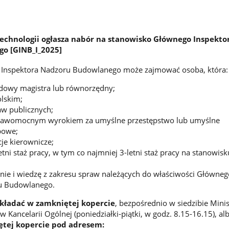
Technologii ogłasza nabór na stanowisko Głównego Inspekto
o [GINB_I_2025]
Inspektora Nadzoru Budowlanego może zajmować osoba, która:
odowy magistra lub równorzędny;
lskim;
aw publicznych;
prawomocnym wyrokiem za umyślne przestępstwo lub umyślne
bowe;
je kierownicze;
tni staż pracy, w tym co najmniej 3-letni staż pracy na stanowisk
nie i wiedzę z zakresu spraw należących do właściwości Główneg
u Budowlanego.
kładać w zamkniętej kopercie
, bezpośrednio w siedzibie Mini
w Kancelarii Ogólnej (poniedziałki-piątki, w godz. 8.15-16.15), al
ętej kopercie pod adresem: