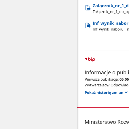
Załącznik​_nr​_1​_
Załącznik​_nr​_1​_do​_
Inf​_wynik​_nabo
Inf​_wynik​_naboru​_​
Informacje o publ
Pierwsza publikacja:
05.0
Wytwarzający/ Odpowiada
Pokaż historię zmian
stopka
Ministerstwo Rozw