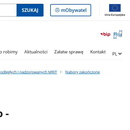
Logowanie
SZUKAJ
mObywatel
do
panelu
Otwórz
okno
z
tłumac
o robimy
Aktualności
Załatw sprawę
Kontakt
Zmień ję
PL
języka
migowe
podległych i nadzorowanych MRiT
Nabory zakończone
 -