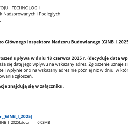
OJU I TECHNOLOGII
k Nadzorowanych i Podległych
5,
ko Głównego Inspektora Nadzoru Budowlanego [GINB_I_2025]
łoszeń upływa w dniu 18 czerwca 2025 r. (decyduje data wp
aża się datę jego wpływu na wskazany adres. Zgłoszenie uznaje si
eżeli wpłynie ono na wskazany adres nie później niż w dniu, w kt
owania zgłoszeń.
je znajdują się w załączniku.
​_[GINB​_I​_2025]
INB​_I​_2025].docx
0.03MB