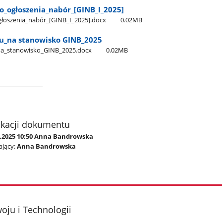
do​_ogłoszenia​_nabór​_[GINB​_I​_2025]
ogłoszenia​_nabór​_[GINB​_I​_2025].docx
0.02MB
ru​_na stanowisko GINB​_2025
_na​_stanowisko​_GINB​_2025.docx
0.02MB
ikacji dokumentu
6.2025 10:50 Anna Bandrowska
jący:
Anna Bandrowska
oju i Technologii