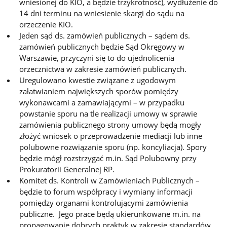
wniesionej do KIO, a będzie trzykrotność), wydłużenie do
14 dni terminu na wniesienie skargi do sądu na
orzeczenie KIO.
Jeden sąd ds. zamówień publicznych – sądem ds.
zamówień publicznych będzie Sąd Okręgowy w
Warszawie, przyczyni się to do ujednolicenia
orzecznictwa w zakresie zamówień publicznych.
Uregulowano kwestie związane z ugodowym
załatwianiem największych sporów pomiędzy
wykonawcami a zamawiającymi – w przypadku
powstanie sporu na tle realizacji umowy w sprawie
zamówienia publicznego strony umowy będą mogły
złożyć wniosek o przeprowadzenie mediacji lub inne
polubowne rozwiązanie sporu (np. koncyliacja). Spory
będzie mógł rozstrzygać m.in. Sąd Polubowny przy
Prokuratorii Generalnej RP.
Komitet ds. Kontroli w Zamówieniach Publicznych –
będzie to forum współpracy i wymiany informacji
pomiędzy organami kontrolującymi zamówienia
publiczne. Jego prace będą ukierunkowane m.in. na
propagowanie dobrych praktyk w zakresie standardów