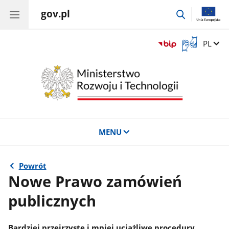
gov.pl
przejdź
do
wyszukiwar
Otwórz
Zmień 
PL
okno
z
tłumaczem
języka
migowego
MENU
Powrót
Nowe Prawo zamówień
publicznych
Bardziej przejrzyste i mniej uciążliwe procedury