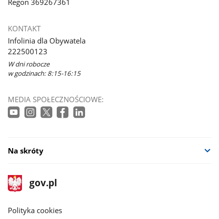
Regon 369267361
KONTAKT
Infolinia dla Obywatela
222500123
W dni robocze
w godzinach: 8:15-16:15
MEDIA SPOŁECZNOŚCIOWE:
Na skróty
stopka
Strona
gov.pl
gov.pl
główna
gov.pl
Polityka cookies