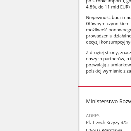
po stronie importu, g
4,8%, do 11 mld EUR) 
Niepewność budzi nada
Głównym czynnikiem po
możliwość ponownego p
prowadzeniu działalno
decyzji konsumpcyjnyc
Z drugiej strony, zna
naszych partnerów, a
pozwalają z umiarko
polskiej wymianie z z
stopka
Ministerstwo Rozw
ADRES
Pl. Trzech Krzyży 3/5
00-507 Warszawa