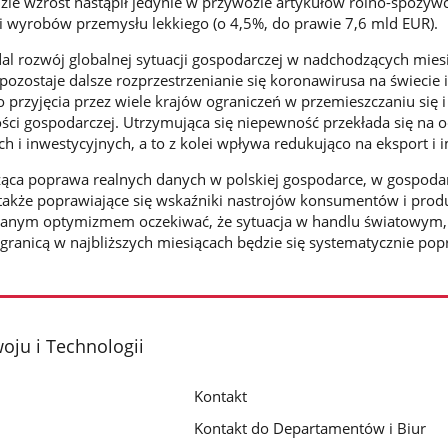
dzie wzrost nastąpił jedynie w przywozie artykułów rolno-spożyw
i wyrobów przemysłu lekkiego (o 4,5%, do prawie 7,6 mld EUR).
l rozwój globalnej sytuacji gospodarczej w nadchodzących mies
zostaje dalsze rozprzestrzenianie się koronawirusa na świecie i
rzyjęcia przez wiele krajów ograniczeń w przemieszczaniu się i
ści gospodarczej. Utrzymująca się niepewność przekłada się na 
h i inwestycyjnych, a to z kolei wpływa redukująco na eksport i 
cząca poprawa realnych danych w polskiej gospodarce, w gospoda
 także poprawiające się wskaźniki nastrojów konsumentów i pro
wanym optymizmem oczekiwać, że sytuacja w handlu światowym
agranicą w najbliższych miesiącach będzie się systematycznie pop
oju i Technologii
Kontakt
Kontakt do Departamentów i Biur