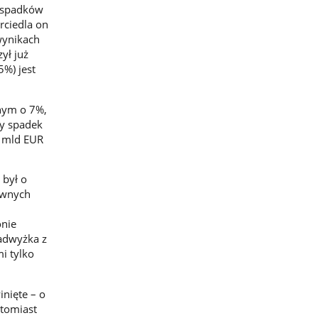
e spadków
rciedla on
wynikach
ył już
5%) jest
znym o 7%,
zy spadek
9 mld EUR
 był o
ównych
onie
nadwyżka z
i tylko
inięte – o
atomiast