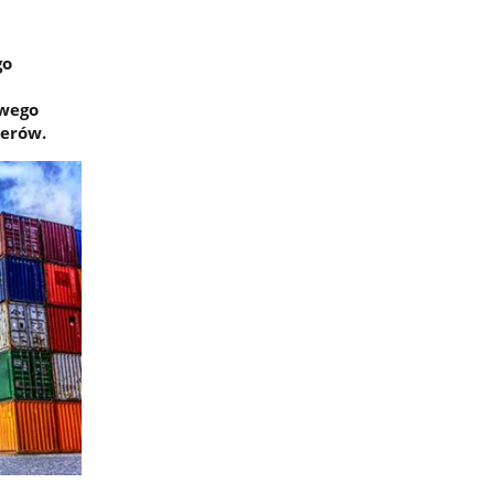
go
owego
nerów.