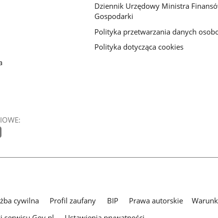
Dziennik Urzędowy Ministra Finansó
Gospodarki
Polityka przetwarzania danych oso
Polityka dotycząca cookies
a
IOWE:
użba cywilna
Profil zaufany
BIP
Prawa autorskie
Warunki
i serwisu Gov.pl
Ustawienia prywatności