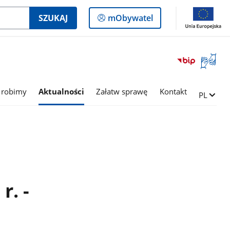
Logowanie
SZUKAJ
mObywatel
do
panelu
Otwórz
okno
z
tłumac
 robimy
Aktualności
Załatw sprawę
Kontakt
Zmień ję
PL
języka
migowe
r. -