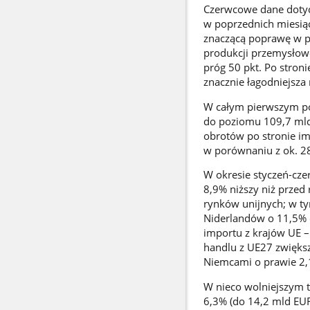
Czerwcowe dane dotyc
w poprzednich miesiąc
znaczącą poprawę w p
produkcji przemysłowej
próg 50 pkt. Po stroni
znacznie łagodniejsza 
W całym pierwszym pół
do poziomu 109,7 mld 
obrotów po stronie im
w porównaniu z ok. 28
W okresie styczeń-cze
8,9% niższy niż przed
rynków unijnych; w ty
Niderlandów o 11,5% 
importu z krajów UE –
handlu z UE27 zwiększ
Niemcami o prawie 2,
W nieco wolniejszym t
6,3% (do 14,2 mld EUR