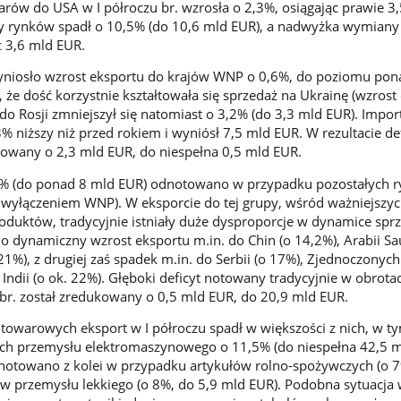
arów do USA w I półroczu br. wzrosła o 2,3%, osiągając prawie 3
py rynków spadł o 10,5% (do 10,6 mld EUR), a nadwyżka wymiany
c 3,6 mld EUR.
zyniosło wzrost eksportu do krajów WNP o 0,6%, do poziomu pon
 że dość korzystnie kształtowała się sprzedaż na Ukrainę (wzrost
do Rosji zmniejszył się natomiast o 3,2% (do 3,3 mld EUR). Import
 niższy niż przed rokiem i wyniósł 7,5 mld EUR. W rezultacie def
owany o 2,3 mld EUR, do niespełna 0,5 mld EUR.
8% (do ponad 8 mld EUR) odnotowano w przypadku pozostałych 
(z wyłączeniem WNP). W eksporcie do tej grupy, wśród ważniejszy
duktów, tradycyjnie istniały duże dysproporcje w dynamice sprz
o dynamiczny wzrost eksportu m.in. do Chin (o 14,2%), Arabii Sa
o 21%), z drugiej zaś spadek m.in. do Serbii (o 17%), Zjednoczony
 Indii (o ok. 22%). Głęboki deficyt notowany tradycyjnie w obrota
 br. został zredukowany o 0,5 mld EUR, do 20,9 mld EUR.
owarowych eksport w I półroczu spadł w większości z nich, w t
h przemysłu elektromaszynowego o 11,5% (do niespełna 42,5 m
notowano z kolei w przypadku artykułów rolno-spożywczych (o 7
 przemysłu lekkiego (o 8%, do 5,9 mld EUR). Podobna sytuacja 