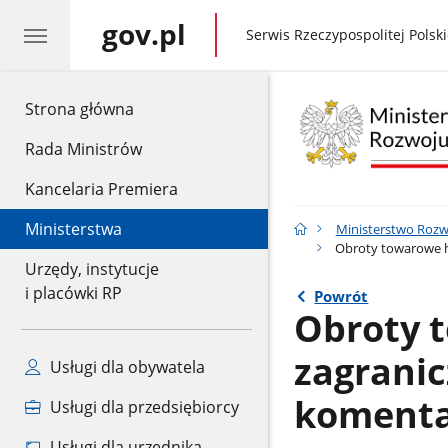
gov.pl
gov.pl
Serwis Rzeczypospolitej Polski
gov.pl
Strona główna
Rada Ministrów
Kancelaria Premiera
Ministerstwa
Ministerstwo Rozwo
Obroty towarowe ha
Urzędy, instytucje
i placówki RP
Powrót
Obroty 
zagranicz
Usługi dla obywatela
komenta
Usługi dla przedsiębiorcy
Usługi dla urzędnika