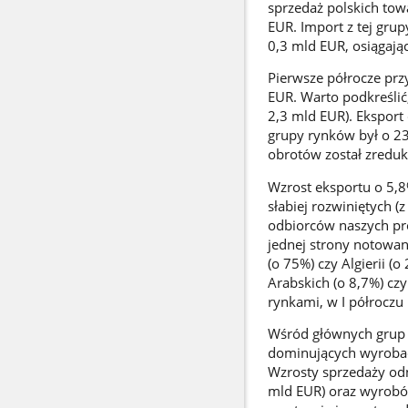
sprzedaż polskich tow
EUR. Import z tej gru
0,3 mld EUR, osiągają
Pierwsze półrocze pr
EUR. Warto podkreślić,
2,3 mld EUR). Eksport 
grupy rynków był o 23%
obrotów został zreduk
Wzrost eksportu o 5,
słabiej rozwiniętych 
odbiorców naszych pro
jednej strony notowan
(o 75%) czy Algierii (
Arabskich (o 8,7%) czy
rynkami, w I półroczu
Wśród głównych grup t
dominujących wyrobac
Wzrosty sprzedaży od
mld EUR) oraz wyrobów