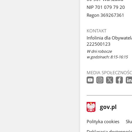
NIP 701 079 79 20
Regon 369267361
KONTAKT
Infolinia dla Obywatel
222500123
W dni robocze
w godzinach: 8:15-16:15
MEDIA SPOŁECZNOŚC
stopka
Strona
gov.pl
gov.pl
główna
gov.pl
Polityka cookies
Sł
Deklaracja dostępnośc