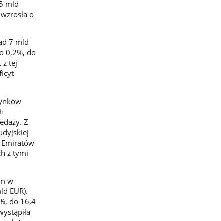
,5 mld
 wzrosła o
ad 7 mld
 o 0,2%, do
 z tej
icyt
rynków
ch
edaży. Z
udyjskiej
ch Emiratów
ch z tymi
ym w
ld EUR).
%, do 16,4
wystąpiła