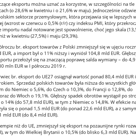
zące eksportu można uznać za korzystne, w szczególności na tl
ach (o 28,6% w kwietniu i o 21,6% w maju). Jednocześnie odzwie
olskim sektorze przemysłowym, która przejawia się w lepszych 
 (wzrost w czerwcu o 0,5% (r/r) czy indeksu PMI, który przekrocz
e importu nadal notowane jest spowolnienie, choć jego skala (13,
niż w kwietniu (27,5%) i maju (29,3%).
roczu br. eksport towarów z Polski zmniejszył się w ujęciu roc
EUR, a import był o 11% niższy i wyniósł 104,8 mld EUR. Głębs
portu przełożył się na znaczącą poprawę salda wymiany – do 4,
0 mln EUR w I półroczu 2019 r.
rwiec br. eksport do UE27 osiągnął wartość ponad 80,4 mld EUR i
 rokiem. Sprzedaż polskich towarów była niższa do wszystkich gł
m do Niemiec o 5,6%, do Czech o 10,3%, do Francji o 12,8%, do
oraz do Włoch o 19,1%. Głębszy spadek obrotów wystąpił po str
 o 14% (do 57,8 mld EUR), w tym z Niemiec o 14,8%. W efekcie 
yła się o ponad 1,5 mld EUR (do ponad 22,6 mld EUR), a z samym
1 mld EUR (do 8,4 mld EUR).
empie niż do UE, zmniejszył się eksport na pozaunijne rynki rozw
), w tym do Wielkiej Brytanii o 10,5% (do blisko 6,3 mld EUR). N