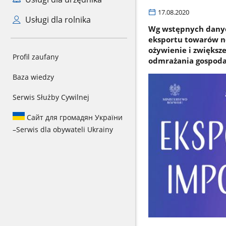
17.08.2020
Usługi dla rolnika
Wg wstępnych danych
eksportu towarów no
ożywienie i zwiększ
Profil zaufany
odmrażania gospodar
Baza wiedzy
Serwis Służby Cywilnej
Сайт для громадян України
–
Serwis dla obywateli Ukrainy