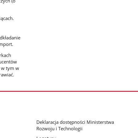
czych (o
iącach.
odkładanie
import.
rkach
ducentów
, w tym w
rawiać.
Deklaracja dostępności Ministerstwa
Rozwoju i Technologii