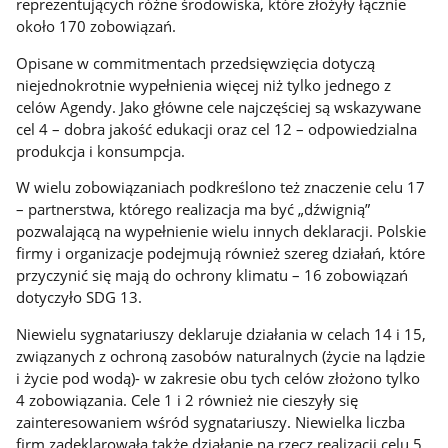
reprezentujących różne środowiska, które złożyły łącznie
około 170 zobowiązań.
Opisane w commitmentach przedsięwzięcia dotyczą
niejednokrotnie wypełnienia więcej niż tylko jednego z
celów Agendy. Jako główne cele najczęściej są wskazywane
cel 4 – dobra jakość edukacji oraz cel 12 – odpowiedzialna
produkcja i konsumpcja.
W wielu zobowiązaniach podkreślono też znaczenie celu 17
– partnerstwa, którego realizacja ma być „dźwignią”
pozwalającą na wypełnienie wielu innych deklaracji. Polskie
firmy i organizacje podejmują również szereg działań, które
przyczynić się mają do ochrony klimatu – 16 zobowiązań
dotyczyło SDG 13.
Niewielu sygnatariuszy deklaruje działania w celach 14 i 15,
związanych z ochroną zasobów naturalnych (życie na lądzie
i życie pod wodą)- w zakresie obu tych celów złożono tylko
4 zobowiązania. Cele 1 i 2 również nie cieszyły się
zainteresowaniem wśród sygnatariuszy. Niewielka liczba
firm zadeklarowała także działanie na rzecz realizacji celu 5