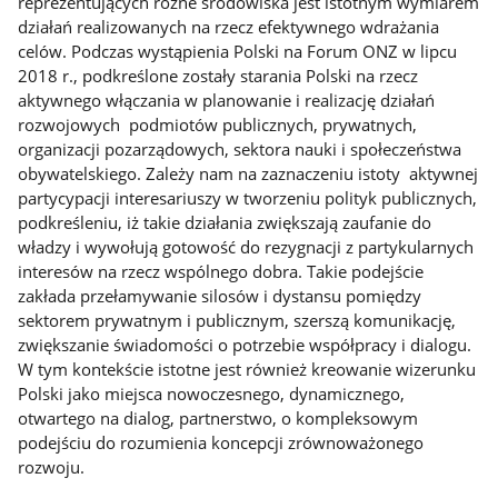
reprezentujących różne środowiska jest istotnym wymiarem
działań realizowanych na rzecz efektywnego wdrażania
celów. Podczas wystąpienia Polski na Forum ONZ w lipcu
2018 r., podkreślone zostały starania Polski na rzecz
aktywnego włączania w planowanie i realizację działań
rozwojowych podmiotów publicznych, prywatnych,
organizacji pozarządowych, sektora nauki i społeczeństwa
obywatelskiego. Zależy nam na zaznaczeniu istoty aktywnej
partycypacji interesariuszy w tworzeniu polityk publicznych,
podkreśleniu, iż takie działania zwiększają zaufanie do
władzy i wywołują gotowość do rezygnacji z partykularnych
interesów na rzecz wspólnego dobra. Takie podejście
zakłada przełamywanie silosów i dystansu pomiędzy
sektorem prywatnym i publicznym, szerszą komunikację,
zwiększanie świadomości o potrzebie współpracy i dialogu.
W tym kontekście istotne jest również kreowanie wizerunku
Polski jako miejsca nowoczesnego, dynamicznego,
otwartego na dialog, partnerstwo, o kompleksowym
podejściu do rozumienia koncepcji zrównoważonego
rozwoju.