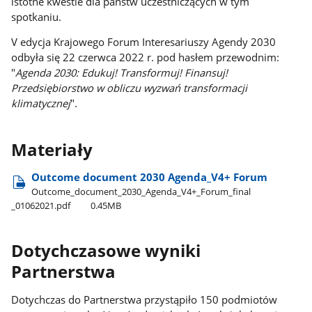
istotne kwestie dla państw uczestniczących w tym
spotkaniu.
V edycja Krajowego Forum Interesariuszy Agendy 2030
odbyła się 22 czerwca 2022 r. pod hasłem przewodnim:
"
Agenda 2030: Edukuj! Transformuj! Finansuj!
Przedsiębiorstwo w obliczu wyzwań transformacji
klimatycznej
".
Materiały
Outcome document 2030 Agenda​_V4+ Forum
Outcome​_document​_2030​_Agenda​_V4+​_Forum​_final​
_01062021.pdf
0.45MB
Dotychczasowe wyniki
Partnerstwa
Dotychczas do Partnerstwa przystąpiło 150 podmiotów