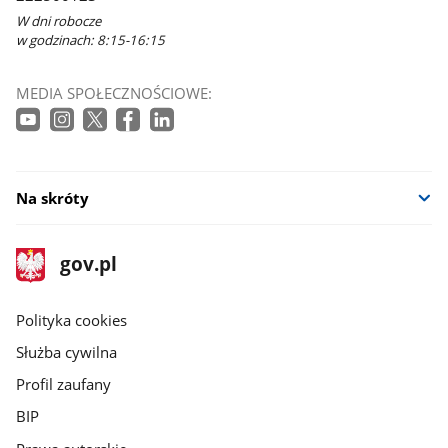
W dni robocze
w godzinach: 8:15-16:15
MEDIA SPOŁECZNOŚCIOWE:
Na skróty
stopka
Strona
gov.pl
gov.pl
główna
gov.pl
Polityka cookies
Służba cywilna
Profil zaufany
BIP