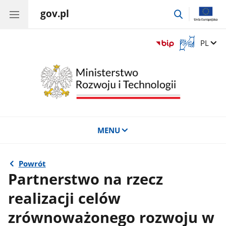
gov.pl
przejdź
do
wyszukiwar
Otwórz
Zmień 
PL
okno
z
tłumaczem
języka
migowego
MENU
Powrót
Partnerstwo na rzecz
realizacji celów
zrównoważonego rozwoju w