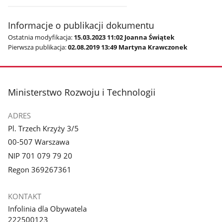
Informacje o publikacji dokumentu
Ostatnia modyfikacja:
15.03.2023 11:02 Joanna Świątek
Pierwsza publikacja:
02.08.2019 13:49 Martyna Krawczonek
stopka
Ministerstwo Rozwoju i Technologii
ADRES
Pl. Trzech Krzyży 3/5
00-507 Warszawa
NIP 701 079 79 20
Regon 369267361
KONTAKT
Infolinia dla Obywatela
222500123