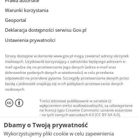
Prawa autorskie
Warunki korzystania
Geoportal
Deklaracja dostępności serwisu Gov.pl
Ustawienia prywatności
Strony dostępne w domenie www.gov.pl mogą zawierać adresy skrzynek
mailowych. Użytkownik korzystający z odnośnika będącego adresem e-
mail zgadza się na przetwarzanie jego danych (adres e-mail oraz
dobrowolnie podanych danych w wiadomości) w celu przesłania
odpowiedzi na przesłane pytania. Szczegóły przetwarzania danych przez
każdą z jednostek znajdują się w ich politykach przetwarzania danych
osobowych.
Treści tekstowe publikowane w serwisie (z
wyłączeniem treści audiowizualnych), są udostępniane
na licencji typu Creative Commons: uznanie autorstwa
- na tych samych warunkach 4.0 (CC BY-SA 4.0).
Materiały audiowizualne, w tym zdjęcia, materiały
Dbamy o Twoją prywatność
audio i wideo, są udostępniane na licencji typu
Creative Commons: uznanie autorstwa użycie
Wykorzystujemy pliki cookie w celu zapewnienia
niekomercyjne - bez utworów zależnych 4.0 (CC BY-
NC-ND 4.0), o ile nie jest to stwierdzone inaczej.